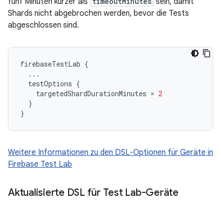
fünf Minuten kürzer als
timeoutMinutes
sein, damit
Shards nicht abgebrochen werden, bevor die Tests
abgeschlossen sind.
firebaseTestLab
{
...
testOptions
{
targetedShardDurationMinutes
=
2
}
}
Weitere Informationen zu den DSL-Optionen für Geräte in
Firebase Test Lab
Aktualisierte DSL für Test Lab-Geräte