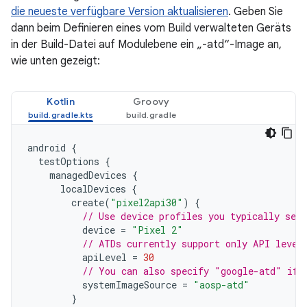
die neueste verfügbare Version aktualisieren
. Geben Sie
dann beim Definieren eines vom Build verwalteten Geräts
in der Build-Datei auf Modulebene ein „-atd“-Image an,
wie unten gezeigt:
Kotlin
Groovy
android
{
testOptions
{
managedDevices
{
localDevices
{
create
(
"pixel2api30"
)
{
// Use device profiles you typically see 
device
=
"Pixel 2"
// ATDs currently support only API level
apiLevel
=
30
// You can also specify "google-atd" if 
systemImageSource
=
"aosp-atd"
}