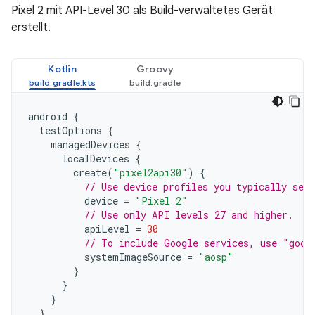
Pixel 2 mit API-Level 30 als Build-verwaltetes Gerät
erstellt.
Kotlin
Groovy
android
{
testOptions
{
managedDevices
{
localDevices
{
create
(
"pixel2api30"
)
{
// Use device profiles you typically see 
device
=
"Pixel 2"
// Use only API levels 27 and higher.
apiLevel
=
30
// To include Google services, use "goog
systemImageSource
=
"aosp"
}
}
}
}