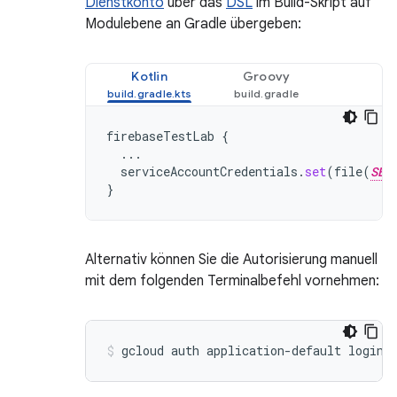
Dienstkonto
über das
DSL
im Build-Skript auf
Modulebene an Gradle übergeben:
Kotlin
Groovy
firebaseTestLab
{
...
serviceAccountCredentials
.
set
(
file
(
SER
}
Alternativ können Sie die Autorisierung manuell
mit dem folgenden Terminalbefehl vornehmen: