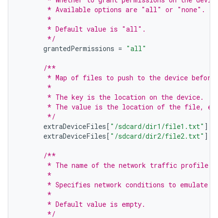
       * Available options are "all" or "none".
       *
       * Default value is "all".
       */
grantedPermissions
=
"all"
/**
       * Map of files to push to the device before
       *
       * The key is the location on the device.
       * The value is the location of the file, ei
       */
extraDeviceFiles
[
"/sdcard/dir1/file1.txt"
]
=
extraDeviceFiles
[
"/sdcard/dir2/file2.txt"
]
=
/**
       * The name of the network traffic profile.
       *
       * Specifies network conditions to emulate w
       *
       * Default value is empty.
       */