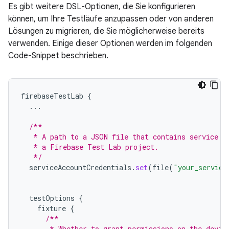
Es gibt weitere DSL-Optionen, die Sie konfigurieren
können, um Ihre Testläufe anzupassen oder von anderen
Lösungen zu migrieren, die Sie möglicherweise bereits
verwenden. Einige dieser Optionen werden im folgenden
Code-Snippet beschrieben.
firebaseTestLab
{
...
/**
   * A path to a JSON file that contains service a
   * a Firebase Test Lab project.
   */
serviceAccountCredentials
.
set
(
file
(
"your_service
testOptions
{
fixture
{
/**
       * Whether to grant permissions on the devic