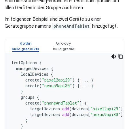
Android-Gradle-Plug-in kann Ihre Tests dann parallel auf
allen Geräten in der Gruppe ausführen.
Im folgenden Beispiel sind zwei Geräte zu einer
Gerätegruppe namens
phoneAndTablet
hinzugefügt.
Kotlin
Groovy
testOptions
{
managedDevices
{
localDevices
{
create
(
"pixel2api29"
)
{
...
}
create
(
"nexus9api30"
)
{
...
}
}
groups
{
create
(
"phoneAndTablet"
)
{
targetDevices
.
add
(
devices
[
"pixel2api29"
]
)
targetDevices
.
add
(
devices
[
"nexus9api30"
]
)
}
}