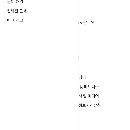
문제 해결
알려진 문제
X
버그 신고
X에서 @AndroidDev 팔로우
ANDROID 자세히 알아보기
탐색
Android
게임
엔터프라이즈용 Android
머신러닝
보안
건강 및 피트니스
소스
카메라 및 미디어
뉴스
개인정보처리방침
블로그
5G
팟캐스트