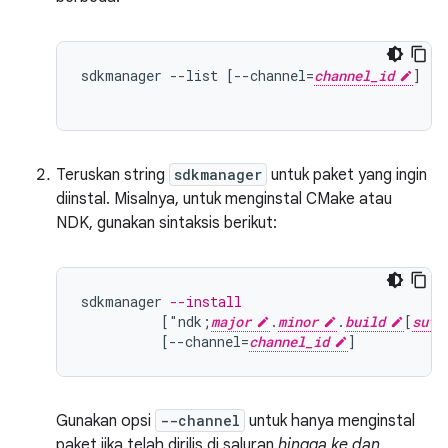
sdkmanager --list [--channel=
channel_id
]  /
                                            /
Teruskan string
sdkmanager
untuk paket yang ingin
diinstal. Misalnya, untuk menginstal CMake atau
NDK, gunakan sintaksis berikut:
sdkmanager
--install
[
"ndk;
major
.
minor
.
build
[
suff
[
--channel=
channel_id
]
Gunakan opsi
--channel
untuk hanya menginstal
paket jika telah dirilis di saluran
hingga ke dan