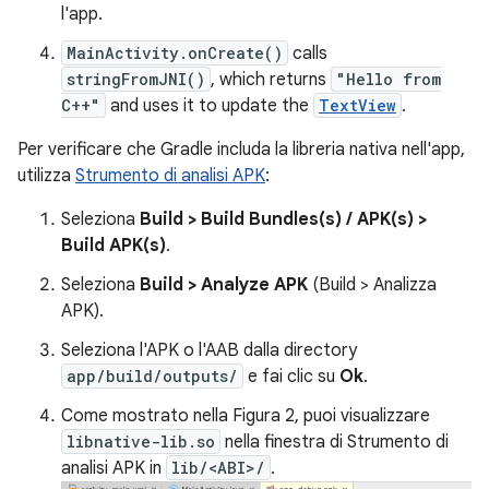
l'app.
MainActivity.onCreate()
calls
stringFromJNI()
, which returns
"Hello from
C++"
and uses it to update the
TextView
.
Per verificare che Gradle includa la libreria nativa nell'app,
utilizza
Strumento di analisi APK
:
Seleziona
Build > Build Bundles(s) / APK(s) >
Build APK(s)
.
Seleziona
Build > Analyze APK
(Build > Analizza
APK).
Seleziona l'APK o l'AAB dalla directory
app/build/outputs/
e fai clic su
Ok
.
Come mostrato nella Figura 2, puoi visualizzare
libnative-lib.so
nella finestra di Strumento di
analisi APK in
lib/<ABI>/
.