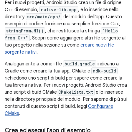
Per i nuovi progetti, Android Studio crea un file di origine
C++ di esempio,
native-lib.cpp
, e lo inserisce nella
directory
src/main/cpp/
del modulo dell'app. Questo
esempio di codice fornisce una semplice funzione C++,
stringFromJNI()
, che restituisce la stringa
"Hello
from C++"
. Scopri come aggiungere altri file sorgente al
tuo progetto nella sezione su come
creare nuovi file
sorgente nativi
.
Analogamente a come i file
build.gradle
indicano a
Gradle come creare la tua app, CMake e
ndk-build
richiedono uno script di build per sapere come creare la
tua libreria nativa. Per i nuovi progetti, Android Studio crea
uno script di build CMake
CMakeLists.txt
e lo inserisce
nella directory principale del modulo. Per saperne di più sui
contenuti di questo script di build, leggi
Configurare
CMake
.
Crea ed esegui l'app di esempio