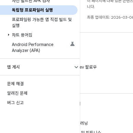
사전 빌드된 APK 검사
이 페이지에 나와 있는 콘텐
니다.
독립형 프로파일러 실행
최종 업데이트: 2026-03-06
프로파일링 가능한 앱 직접 빌드 및
실행
차트 용어집
Android Performance
Analyzer (APA)
X
앱 게시
X에서 @AndroidDev 팔로우
문제 해결
알려진 문제
버그 신고
ANDROID 자세히 알아보기
탐색
Android
게임
엔터프라이즈용 Android
머신러닝
보안
건강 및 피트니스