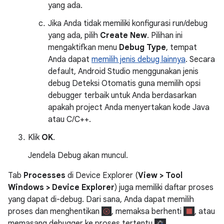
yang ada.
Jika Anda tidak memiliki konfigurasi run/debug
yang ada, pilih
Create New
. Pilihan ini
mengaktifkan menu
Debug Type
, tempat
Anda dapat
memilih jenis debug lainnya
. Secara
default, Android Studio menggunakan jenis
debug Deteksi Otomatis guna memilih opsi
debugger terbaik untuk Anda berdasarkan
apakah project Anda menyertakan kode Java
atau C/C++.
Klik
OK
.
Jendela Debug akan muncul.
Tab
Processes
di Device Explorer (
View > Tool
Windows > Device Explorer
) juga memiliki daftar proses
yang dapat di-debug. Dari sana, Anda dapat memilih
proses dan menghentikan
, memaksa berhenti
, atau
memasang debugger ke proses tertentu
.