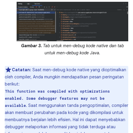
Gambar 3.
Tab untuk men-debug kode native dan tab
untuk men-debug kode Java.
Catatan:
Saat men-debug kode native yang dioptimalkan
oleh compiler, Anda mungkin mendapatkan pesan peringatan
berikut:
This function was compiled with optimizations
enabled. Some debugger features may not be
. Saat menggunakan tanda pengoptimalan, compiler
available
akan membuat perubahan pada kode yang dikompilasi untuk
membuatnya berjalan lebih efisien. Hal ini dapat menyebabkan
debugger melaporkan informasi yang tidak terduga atau