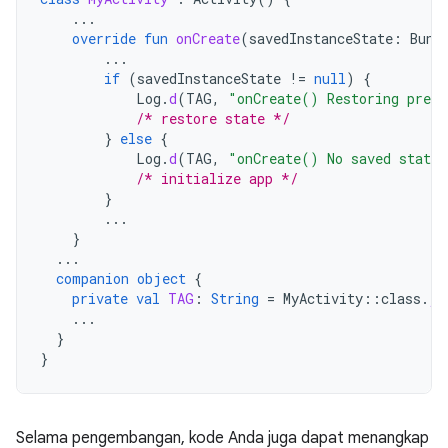
...
override
fun
onCreate
(
savedInstanceState
:
Bund
...
if
(
savedInstanceState
!=
null
)
{
Log
.
d
(
TAG
,
"onCreate() Restoring previ
/* restore state */
}
else
{
Log
.
d
(
TAG
,
"onCreate() No saved state 
/* initialize app */
}
...
}
...
companion
object
{
private
val
TAG
:
String
=
MyActivity
::
class
.
ja
...
}
}
Selama pengembangan, kode Anda juga dapat menangkap