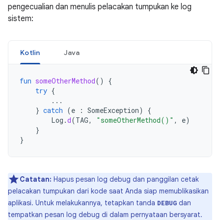
pengecualian dan menulis pelacakan tumpukan ke log
sistem:
Kotlin
Java
fun
someOtherMethod
()
{
try
{
...
}
catch
(
e
:
SomeException
)
{
Log
.
d
(
TAG
,
"someOtherMethod()"
,
e
)
}
}
Catatan:
Hapus pesan log debug dan panggilan cetak
pelacakan tumpukan dari kode saat Anda siap memublikasikan
aplikasi. Untuk melakukannya, tetapkan tanda
dan
DEBUG
tempatkan pesan log debug di dalam pernyataan bersyarat.