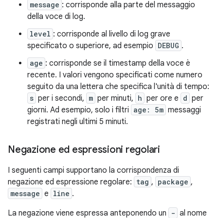
message
: corrisponde alla parte del messaggio
della voce di log.
level
: corrisponde al livello di log grave
specificato o superiore, ad esempio
DEBUG
.
age
: corrisponde se il timestamp della voce è
recente. I valori vengono specificati come numero
seguito da una lettera che specifica l'unità di tempo:
s
per i secondi,
m
per minuti,
h
per ore e
d
per
giorni. Ad esempio, solo i filtri
age: 5m
messaggi
registrati negli ultimi 5 minuti.
Negazione ed espressioni regolari
I seguenti campi supportano la corrispondenza di
negazione ed espressione regolare:
tag
,
package
,
message
e
line
.
La negazione viene espressa anteponendo un
-
al nome