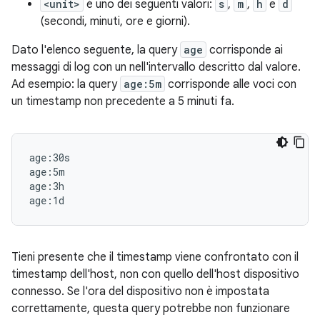
<unit>
è uno dei seguenti valori:
s
,
m
,
h
e
d
(secondi, minuti, ore e giorni).
Dato l'elenco seguente, la query
age
corrisponde ai
messaggi di log con un nell'intervallo descritto dal valore.
Ad esempio: la query
age:5m
corrisponde alle voci con
un timestamp non precedente a 5 minuti fa.
age:30s

age:5m

age:3h

Tieni presente che il timestamp viene confrontato con il
timestamp dell'host, non con quello dell'host dispositivo
connesso. Se l'ora del dispositivo non è impostata
correttamente, questa query potrebbe non funzionare