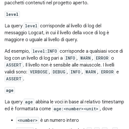
pacchetti contenuti nel progetto aperto.
level
La query
level
corrisponde al livello di log del
messaggio Logcat, in cui il livello della voce di log è
maggiore o uguale al livello di query.
Ad esempio,
level:INFO
corrisponde a qualsiasi voce di
log con un livello di log pari a
INFO
,
WARN
,
ERROR
o
ASSERT
. Il livello non è sensibile alle maiuscole. I livelli
validi sono:
VERBOSE
,
DEBUG
,
INFO
,
WARN
,
ERROR
e
ASSERT
.
age
La query
age
abbina le voci in base al relativo timestamp
ed è formattata come
age:<number><unit>
, dove
<number>
è un numero intero