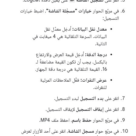
انقر على
تسجيل الشاشة
على يمين نافذة Logcat.
في مربّع الحوار
خيارات "مسجّلة الشاشة"
، اضبط خيارات
التسجيل:
معدل نقل البيانات:
أدخِل معدّل نقل
البيانات. السرعة التلقائية هي 4 ميغابت في
الثانية.
درجة الدقة:
أدخِل قيمة العرض والارتفاع
بالبكسل. يجب أن تكون القيمة مضاعفةً لـ
16. القيمة التلقائية هي درجة دقة الجهاز.
عرض النقرات:
فعِّل الملاحظات المرئية
للنقرات.
انقر على
بدء التسجيل
لبدء التسجيل.
انقر على
إيقاف التسجيل
لإيقاف التسجيل.
في مربّع الحوار
حفظ باسم
، احفظ ملف MP4.
في مربّع حوار
مسجل الشاشة
، انقر على أحد الأزرار لعرض