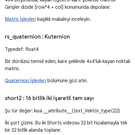
4x4 boyutunda, kayan öğelerin kare şeklinde matrisi.
Girişler dizide [row*4 + col] konumunda depolanır.
Matrix İşlevleri
başlıklı makaleyi inceleyin.
rs
_
quaternion
: Kuternion
Typedef: float4
Bir dördünü temsil eden, kare şeklinde 4x4'lük kayan noktalı
matris.
Quaternion İşlevleri
bölümüne göz atın.
short2
: 16 bitlik iki işaretli tam sayı
Şu tür değer: kısa __attribute__((ext_Vektör_type(2)))
İki şort çizimi. Bu iki Shorts videosu 32 bit hizalamayla tek
bir 32 bitlik alanda toplanır.