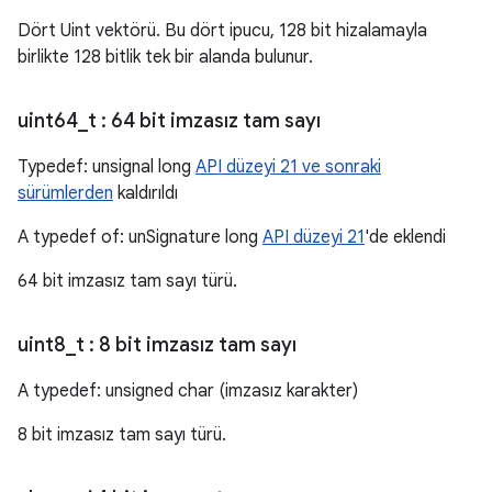
Dört Uint vektörü. Bu dört ipucu, 128 bit hizalamayla
birlikte 128 bitlik tek bir alanda bulunur.
uint64
_
t
: 64 bit imzasız tam sayı
Typedef: unsignal long
API düzeyi 21 ve sonraki
sürümlerden
kaldırıldı
A typedef of: unSignature long
API düzeyi 21
'de eklendi
64 bit imzasız tam sayı türü.
uint8
_
t
: 8 bit imzasız tam sayı
A typedef: unsigned char (imzasız karakter)
8 bit imzasız tam sayı türü.