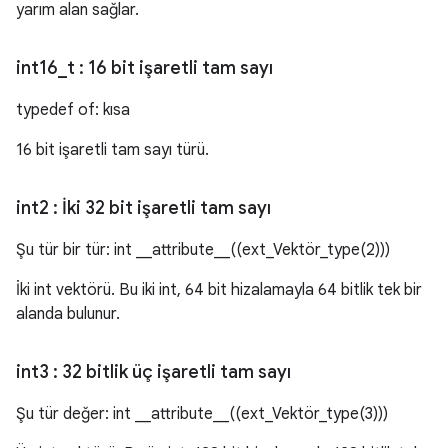
yarım alan sağlar.
int16
_
t
: 16 bit işaretli tam sayı
typedef of: kısa
16 bit işaretli tam sayı türü.
int2
: İki 32 bit işaretli tam sayı
Şu tür bir tür: int __attribute__((ext_Vektör_type(2)))
İki int vektörü. Bu iki int, 64 bit hizalamayla 64 bitlik tek bir
alanda bulunur.
int3
: 32 bitlik üç işaretli tam sayı
Şu tür değer: int __attribute__((ext_Vektör_type(3)))