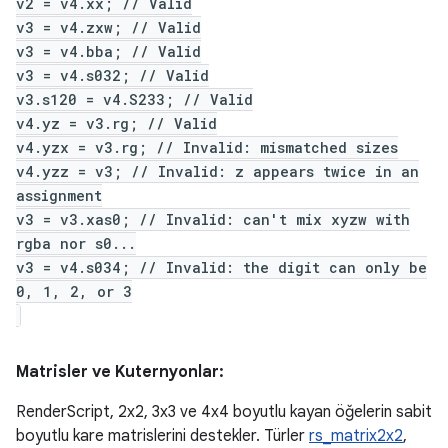
v2 = v4.xx; // Valid
v3 = v4.zxw; // Valid
v3 = v4.bba; // Valid
v3 = v4.s032; // Valid
v3.s120 = v4.S233; // Valid
v4.yz = v3.rg; // Valid
v4.yzx = v3.rg; // Invalid: mismatched sizes
v4.yzz = v3; // Invalid: z appears twice in an
assignment
v3 = v3.xas0; // Invalid: can't mix xyzw with
rgba nor s0...
v3 = v4.s034; // Invalid: the digit can only be
0, 1, 2, or 3
Matrisler ve Kuternyonlar:
RenderScript, 2x2, 3x3 ve 4x4 boyutlu kayan öğelerin sabit
boyutlu kare matrislerini destekler. Türler
rs_matrix2x2
,