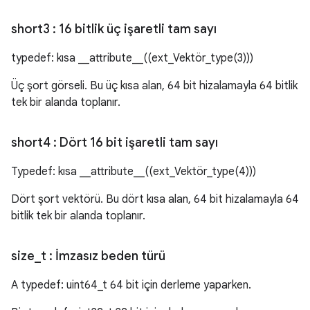
short3
: 16 bitlik üç işaretli tam sayı
typedef: kısa __attribute__((ext_Vektör_type(3)))
Üç şort görseli. Bu üç kısa alan, 64 bit hizalamayla 64 bitlik
tek bir alanda toplanır.
short4
: Dört 16 bit işaretli tam sayı
Typedef: kısa __attribute__((ext_Vektör_type(4)))
Dört şort vektörü. Bu dört kısa alan, 64 bit hizalamayla 64
bitlik tek bir alanda toplanır.
size
_
t
: İmzasız beden türü
A typedef: uint64_t 64 bit için derleme yaparken.