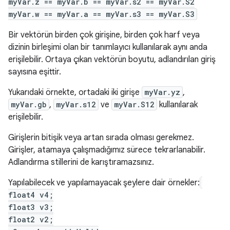
myVar.z == myVar.b == myVar.s2 == myVar.S2
myVar.w == myVar.a == myVar.s3 == myVar.S3
Bir vektörün birden çok girişine, birden çok harf veya
dizinin birleşimi olan bir tanımlayıcı kullanılarak aynı anda
erişilebilir. Ortaya çıkan vektörün boyutu, adlandırılan giriş
sayısına eşittir.
Yukarıdaki örnekte, ortadaki iki girişe
myVar.yz
,
myVar.gb
,
myVar.s12
ve
myVar.S12
kullanılarak
erişilebilir.
Girişlerin bitişik veya artan sırada olması gerekmez.
Girişler, atamaya çalışmadığımız sürece tekrarlanabilir.
Adlandırma stillerini de karıştıramazsınız.
Yapılabilecek ve yapılamayacak şeylere dair örnekler:
float4 v4;
float3 v3;
float2 v2;