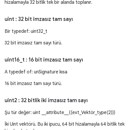
hizalamayla 32 bitlik tek bir alanda toplanır.
uint
: 32 bit imzasız tam sayı
Bir typedef: uint32_t
32 bit imzasız tam sayı türü.
uint16
_
t
: 16 bit imzasız tam sayı
A typedef of: unSignature kısa
16 bit imzasız tam sayı türü.
uint2
: 32 bitlik iki imzasız tam sayı
Şu tür değer: uint __attribute__((ext_Vektör_type(2)))
İki Uint vektörü. Bu iki ipucu, 64 bit hizalamayla 64 bitlik tek