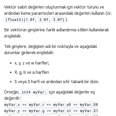
Vektör sabit değerleri oluşturmak için vektör türünü ve
ardından küme parantezleri arasındaki değerleri kullanın (ör.
(float3){1.0f, 2.0f, 3.0f}
).
Bir vektörün girişlerine farklı adlandırma stilleri kullanılarak
erişilebilir.
Tek girişlere, değişken adı bir noktayla ve aşağıdaki
durumlar girilerek erişilebilir:
x, y, z ve w harfleri,
R, g, b ve a harfleri
S veya S harfi ve ardından sıfır tabanlı bir dizin.
Örneğin,
int4 myVar;
için aşağıdaki değerler eş
değerdir:
myVar.x == myVar.r == myVar.s0 == myVar.S0
myVar.y == myVar.g == myVar.s1 == myVar.S1