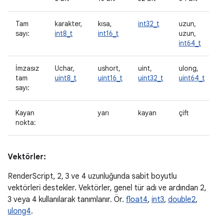
Tam
karakter,
kısa,
int32_t
uzun,
sayı:
int8_t
int16_t
uzun,
int64_t
İmzasız
Uchar,
ushort,
uint,
ulong,
tam
uint8_t
uint16_t
uint32_t
uint64_t
sayı:
Kayan
yarı
kayan
çift
nokta:
Vektörler:
RenderScript, 2, 3 ve 4 uzunluğunda sabit boyutlu
vektörleri destekler. Vektörler, genel tür adı ve ardından 2,
3 veya 4 kullanılarak tanımlanır. Ör.
float4
,
int3
,
double2
,
ulong4
.