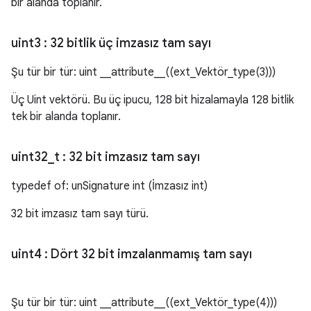
bir alanda toplanır.
uint3
: 32 bitlik üç imzasız tam sayı
Şu tür bir tür: uint __attribute__((ext_Vektör_type(3)))
Üç Uint vektörü. Bu üç ipucu, 128 bit hizalamayla 128 bitlik
tek bir alanda toplanır.
uint32
_
t
: 32 bit imzasız tam sayı
typedef of: unSignature int (İmzasız int)
32 bit imzasız tam sayı türü.
uint4
: Dört 32 bit imzalanmamış tam sayı
Şu tür bir tür: uint __attribute__((ext_Vektör_type(4)))