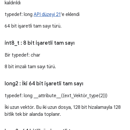
kaldırıldı
typedef: long
API düzeyi 21
'e eklendi
64 bit işaretli tam sayı türü.
int8
_
t
: 8 bit işaretli tam sayı
Bir typedef: char
8 bit imzalı tam sayı türü.
long2
: İki 64 bit işaretli tam sayı
typedef: long __attribute__((ext_Vektör_type(2)))
İki uzun vektör. Bu iki uzun dosya, 128 bit hizalamayla 128
bitlik tek bir alanda toplanır.