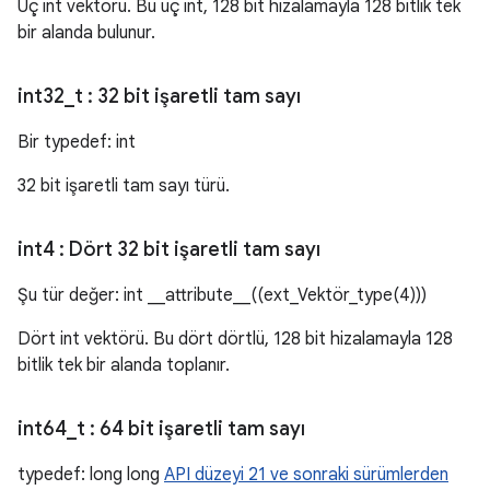
Üç int vektörü. Bu üç int, 128 bit hizalamayla 128 bitlik tek
bir alanda bulunur.
int32
_
t
: 32 bit işaretli tam sayı
Bir typedef: int
32 bit işaretli tam sayı türü.
int4
: Dört 32 bit işaretli tam sayı
Şu tür değer: int __attribute__((ext_Vektör_type(4)))
Dört int vektörü. Bu dört dörtlü, 128 bit hizalamayla 128
bitlik tek bir alanda toplanır.
int64
_
t
: 64 bit işaretli tam sayı
typedef: long long
API düzeyi 21 ve sonraki sürümlerden