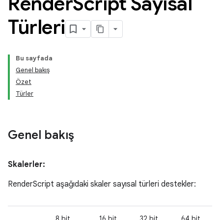
Render
Script Sayısal
Türleri
Bu sayfada
Genel bakış
Özet
Türler
Genel bakış
Skalerler:
RenderScript aşağıdaki skaler sayısal türleri destekler:
8 bit
16 bit
32 bit
64 bit