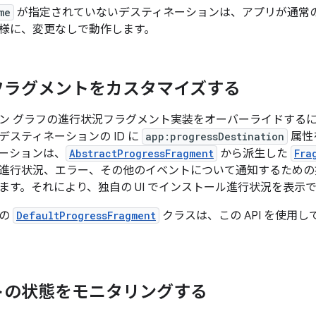
me
が指定されていないデスティネーションは、アプリが通常
様に、変更なしで動作します。
フラグメントをカスタマイズする
ン グラフの進行状況フラグメント実装をオーバーライドする
デスティネーションの ID に
app:progressDestination
属性
ーションは、
AbstractProgressFragment
から派生した
Fra
進行状況、エラー、その他のイベントについて通知するための
ます。それにより、独自の UI でインストール進行状況を表示
装の
DefaultProgressFragment
クラスは、この API を使用
トの状態をモニタリングする