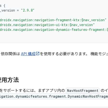
s
{
_version
=
"2.9.8"
droidx.navigation:navigation-fragment-ktx:$nav_version"
droidx.navigation:navigation-ui-ktx:$nav_version"
droidx.navigation:navigation-dynamic-features-fragment:
ion 依存関係は
API 構成
を使用する必要があります。 機能モジ
使用方法
をサポートするには、まずアプリ内の
NavHostFragment
のイ
igation.dynamicfeatures.fragment.DynamicNavHostFragm