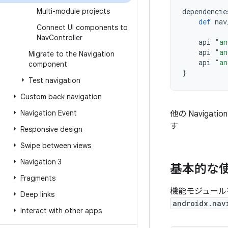
Multi-module projects
dependencie
def
nav
Connect UI components to
Nav
Controller
api
"an
api
"an
Migrate to the Navigation
api
"an
component
}
Test navigation
Custom back navigation
Navigation Event
他の Navigat
す
Responsive design
Swipe between views
Navigation 3
基本的な
Fragments
機能モジュール
Deep links
androidx.nav
Interact with other apps