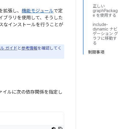
正しい
を拡張し、
機能モジュール
で定
graphPackag
e を使用する
イブラリを使用して、そうした
スなインストールを行うことが
include-
dynamic ナビ
ゲーション グ
ラフに移動す
る
ル ガイド
と
参考情報
を確認してく
制限事項
ァイルに次の依存関係を指定し