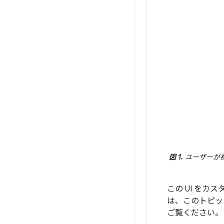
図 1.
ユーザーが初
この UI を
は、このトピッ
ご覧ください。