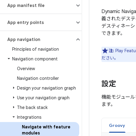
App manifest file
Dynamic Nav
義されたデステ
App entry points
デスティネーシ
できます。
App navigation
Principles of navigation
注:
Play Fe
ださい。
Navigation component
Overview
Navigation controller
設定
Design your navigation graph
機能モジュール
Use your navigation graph
ます。
The back stack
Integrations
Groovy
Navigate with feature
modules