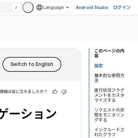
/
Android Studio
ログイン
このページの内
容
設定
基本的な使用方
法
進行状況フラグ
情報は役に立ちましたか？
メントをカスタ
マイズする
ゲーション
リクエストの状
態をモニタリン
グする
インクルードさ
れたグラフ