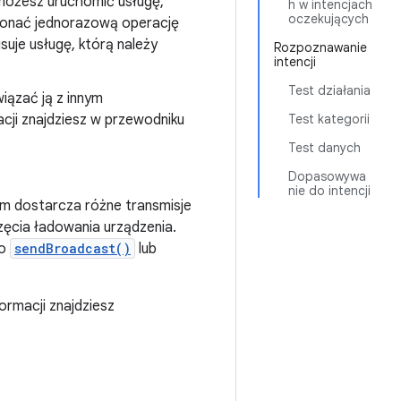
 możesz uruchomić usługę,
h w intencjach
oczekujących
konać jednorazową operację
suje usługę, którą należy
Rozpoznawanie
intencji
Test działania
iązać ją z innym
acji znajdziesz w przewodniku
Test kategorii
Test danych
Dopasowywa
nie do intencji
m dostarcza różne transmisje
ęcia ładowania urządzenia.
o
sendBroadcast()
lub
formacji znajdziesz