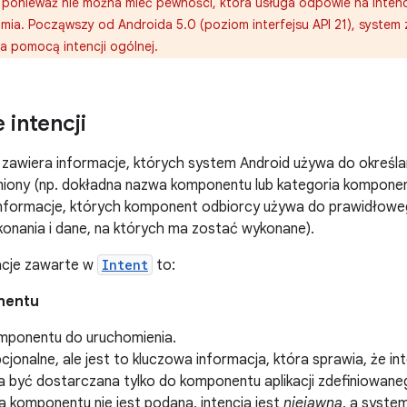
ponieważ nie można mieć pewności, która usługa odpowie na intencję
mia. Począwszy od Androida 5.0 (poziom interfejsu API 21), system 
a pomocą intencji ogólnej.
 intencji
zawiera informacje, których system Android używa do określ
iony (np. dokładna nazwa komponentu lub kategoria komponen
 informacje, których komponent odbiorcy używa do prawidłoweg
konania i dane, na których ma zostać wykonane).
acje zawarte w
Intent
to:
nentu
ponentu do uruchomienia.
cjonalne, ale jest to kluczowa informacja, która sprawia, że in
a być dostarczana tylko do komponentu aplikacji zdefiniowan
a komponentu nie jest podana, intencja jest
niejawna
, a syste