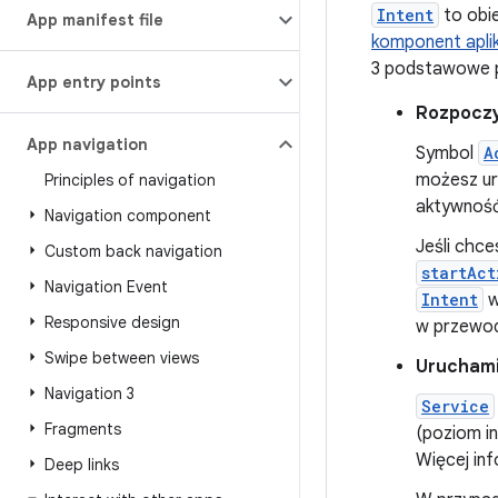
Intent
to obi
App manifest file
komponent aplik
3 podstawowe p
App entry points
Rozpoczy
App navigation
Symbol
A
możesz ur
Principles of navigation
aktywność
Navigation component
Jeśli chce
Custom back navigation
startAct
Navigation Event
Intent
w
Responsive design
w przewo
Swipe between views
Uruchami
Navigation 3
Service
Fragments
(poziom i
Więcej in
Deep links