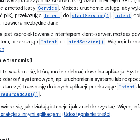
u wersji starszych niż Android 5.0 (poziom interfejsu API 21)
ąc z metod klasy
Service
. Możesz uruchomić usługę, aby wy
ć plik), przekazując
Intent
do
startService()
.
Intent
opi
 i zawiera niezbędne dane.
ga jest zaprojektowana z interfejsem klient-serwer, możesz pow
tem, przekazując
Intent
do
bindService()
. Więcej inform
ch
.
ie transmisji
 to wiadomość, którą może odebrać dowolna aplikacja. Syste
 zdarzeń systemowych, np. uruchomienia systemu lub rozpocz
tarczyć transmisję do innych aplikacji, przekazując
Intent
d
eredBroadcast()
.
owiesz się, jak działają intencje i jak z nich korzystać. Więcej in
terakcje z innymi aplikacjami
i
Udostępnianie treści
.