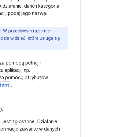
 działanie, dane i kategoria –
cji, podaj jego nazwę.
u
. W przeciwnym razie nie
dzie widzieć, która usługa się
 za pomocą pełnej i
aplikacji, np.
 za pomocą atrybutów
tent
.
k
).
i jest zgłaszane. Działanie
informacje zawarte w danych