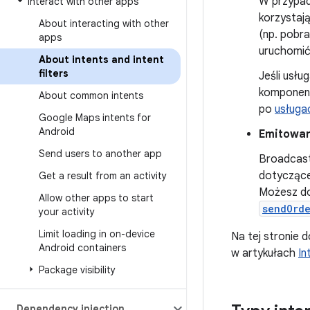
W przypadk
Interact with other apps
korzystaj
About interacting with other
(np. pobra
apps
uruchomić,
About intents and intent
filters
Jeśli usłu
komponen
About common intents
po
usługa
Google Maps intents for
Android
Emitowan
Send users to another app
Broadcast
dotyczące
Get a result from an activity
Możesz dos
Allow other apps to start
sendOrd
your activity
Limit loading in on-device
Na tej stronie d
Android containers
w artykułach
In
Package visibility
Dependency injection