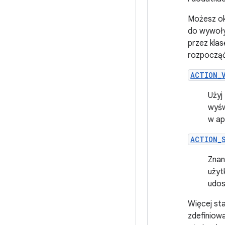
Możesz okr
do wywoływ
przez kla
rozpocząć
ACTION_
Użyj
wyśw
w ap
ACTION_
Znan
użyt
udos
Więcej sta
zdefiniow