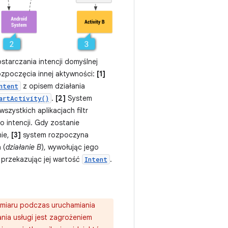
tarczania intencji domyślnej
ozpoczęcia innej aktywności:
[1]
z opisem działania
ntent
.
[2]
System
artActivity()
szystkich aplikacjach filtr
do intencji. Gdy zostanie
ie,
[3]
system rozpoczyna
 (
działanie B
), wywołując jego
 przekazując jej wartość
.
Intent
amiaru podczas uruchamiania
iania usługi jest zagrożeniem