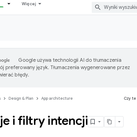
Więcej
Google używa technologii AI do tłumaczenia
wój preferowany język. Tłumaczenia wygenerowane przez
ierać błędy.
s
Design & Plan
App architecture
Czy te
e i filtry intencji