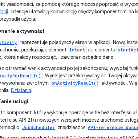
ekt wiadomości, za pomocą którego możesz poprosić o wykonan
acji
. Intencje ułatwiają komunikację między komponentami na ki
rzypadki użycia:
nanie aktywności
ctivity
reprezentuje pojedynczy ekran w aplikacji. Nową inst
uchomić, przekazując element
Intent
do elementu
startAc
, którą należy rozpocząć, i zawiera niezbędne dane.
sz otrzymać wynik aktywności po jej zakończeniu, wywołaj funk
ivityForResult()
. Wynik jest przekazywany do Twojej aktyw
 wywołaniu zwrotnym
onActivityResult()
aktywności. Więc
dniku
Działania
.
anie usługi
to komponent, który wykonuje operacje w tle bez interfejsu u
nterfejsu API 21) i nowszych wersjach możesz uruchomić usł
formacji o
JobScheduler
znajdziesz w
API-reference docu