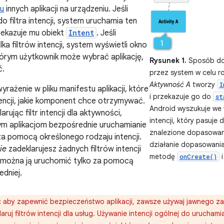
tu
innych aplikacji na urządzeniu. Jeśli
do filtra intencji, system uruchamia ten
zekazuje mu obiekt
Intent
. Jeśli
lka filtrów intencji, system wyświetli okno
órym użytkownik może wybrać aplikację,
Rysunek 1.
Sposób dos
ć.
przez system w celu r
Aktywność A
tworzy
I
 wyrażenie w pliku manifestu aplikacji, które
i przekazuje go do
st
tencji, jakie komponent chce otrzymywać.
Android wyszukuje we w
arując filtr intencji dla aktywności,
intencji, który pasuje 
ym aplikacjom bezpośrednie uruchamianie
znalezione dopasowan
za pomocą określonego rodzaju intencji.
działanie dopasowania
ie
zadeklarujesz żadnych filtrów intencji
metodę
i
onCreate()
, można ją uruchomić tylko za pomocą
edniej.
:
aby zapewnić bezpieczeństwo aplikacji, zawsze używaj jawnego z
laruj filtrów intencji dla usług. Używanie intencji ogólnej do urucham