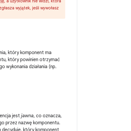
, a użytkownik nie widzi, która
zgłasza wyjątek, jeśli wywołasz
ania, który komponent ma
tu, który powinien otrzymać
o wykonania działania (np.
tencja jest
jawna
, co oznacza,
ego przez nazwę komponentu.
m decyduje, który komponent