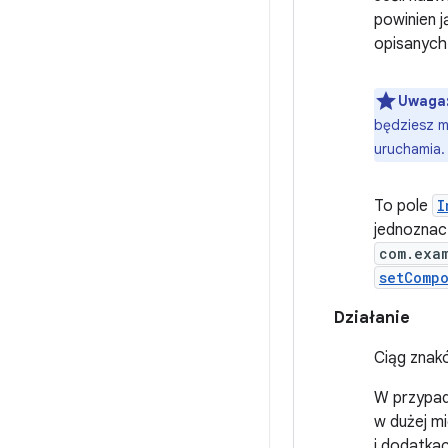
powinien j
opisanych 
Uwaga
będziesz mi
uruchamia.
To pole
I
jednoznac
com.exa
setComp
Działanie
Ciąg znak
W przypadk
w dużej mi
i dodatka