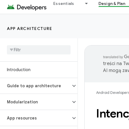
Essentials
Design & Plan
APP ARCHITECTURE
treści na T
Introduction
AI mogą zaw
Guide to app architecture
Android Developer
Modularization
Intencj
App resources