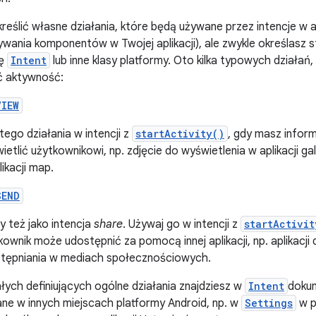
eślić własne działania, które będą używane przez intencje w apli
ania komponentów w Twojej aplikacji), ale zwykle określasz s
sę
Intent
lub inne klasy platformy. Oto kilka typowych działa
 aktywność:
VIEW
 tego działania w intencji z
startActivity()
, gdy masz infor
ietlić użytkownikowi, np. zdjęcie do wyświetlenia w aplikacji gal
likacji map.
SEND
y też jako intencja
share
. Używaj go w intencji z
startActivit
kownik może udostępnić za pomocą innej aplikacji, np. aplikacji d
tępniania w mediach społecznościowych.
łych definiujących ogólne działania znajdziesz w
Intent
dokum
ane w innych miejscach platformy Android, np. w
Settings
w p