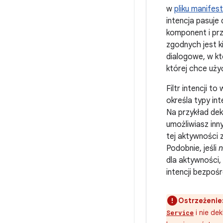
w
pliku manifes
intencja pasuje 
komponent i pr
zgodnych jest ki
dialogowe, w kt
której chce uży
Filtr intencji to
określa typy in
Na przykład dekl
umożliwiasz inn
tej aktywności 
Podobnie, jeśli
n
dla aktywności
intencji bezpośr
Ostrzeżenie
i nie dek
Service