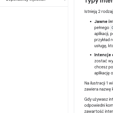
Typy inten
Istnieją 2 rodzaj
Jawne in
pełnego
aplikacji,
przykład 
usługę, kt
Intencje
zostać wyk
chcesz pok
aplikację 
Na ilustracji 1
zawiera nazwę 
Gdy używasz int
odpowiedni kom
zawartość inten