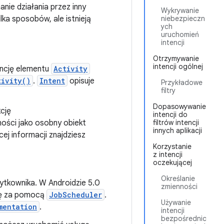
ie działania przez inny
Wykrywanie
lka sposobów, ale istnieją
niebezpieczn
ych
uruchomień
intencji
Otrzymywanie
intencji ogólnej
ancję elementu
Activity
tivity()
.
Intent
opisuje
Przykładowe
filtry
Dopasowywanie
cję
intencji do
ności jako osobny obiekt
filtrów intencji
innych aplikacji
ej informacji znajdziesz
Korzystanie
z intencji
oczekującej
Określanie
żytkownika. W Androidzie 5.0
zmienności
ugę za pomocą
JobScheduler
.
Używanie
mentation
.
intencji
bezpośrednic