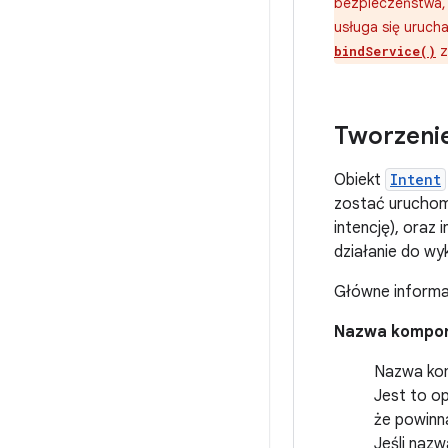
bezpieczeństwa, 
usługa się urucha
z
bindService()
Tworzenie
Obiekt
Intent
zostać uruchom
intencję), oraz
działanie do wy
Główne inform
Nazwa kompo
Nazwa kom
Jest to op
że powinn
Jeśli nazw