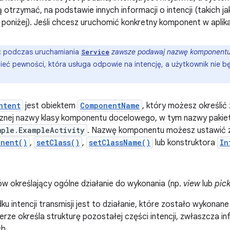
ą otrzymać, na podstawie innych informacji o intencji (takich jak
poniżej). Jeśli chcesz uruchomić konkretny komponent w aplika
:
podczas uruchamiania
zawsze podawaj nazwę komponent
Service
eć pewności, która usługa odpowie na intencję, a użytkownik nie bę
ntent
jest obiektem
ComponentName
, który możesz określić
znej nazwy klasy komponentu docelowego, w tym nazwy pakietu 
mple.ExampleActivity
. Nazwę komponentu możesz ustawić
onent()
,
setClass()
,
setClassName()
lub konstruktora
In
ów określający ogólne działanie do wykonania (np.
view
lub
pic
u intencji transmisji jest to działanie, które zostało wykonane 
erze określa strukturę pozostałej części intencji, zwłaszcza 
ch.