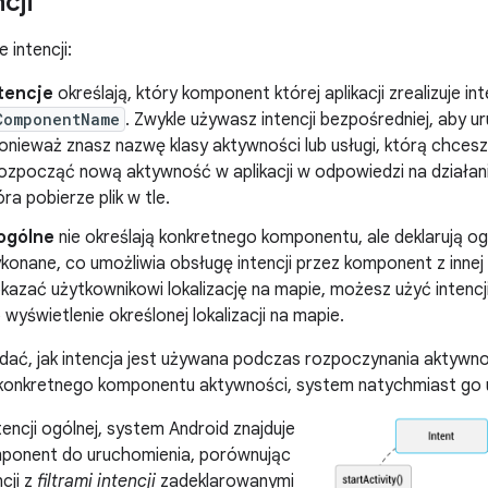
cji
e intencji:
tencje
określają, który komponent której aplikacji zrealizuje i
ComponentName
. Zwykle używasz intencji bezpośredniej, aby
 ponieważ znasz nazwę klasy aktywności lub usługi, którą chce
rozpocząć nową aktywność w aplikacji w odpowiedzi na działan
óra pobierze plik w tle.
 ogólne
nie określają konkretnego komponentu, ale deklarują og
onane, co umożliwia obsługę intencji przez komponent z innej ap
azać użytkownikowi lokalizację na mapie, możesz użyć intencji
o wyświetlenie określonej lokalizacji na mapie.
 widać, jak intencja jest używana podczas rozpoczynania aktywn
konkretnego komponentu aktywności, system natychmiast go 
encji ogólnej, system Android znajduje
ponent do uruchomienia, porównując
cji z
filtrami intencji
zadeklarowanymi