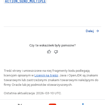
ACTION_SEND_MULTIPLE
Dalej
arrow_forward
Czy te wskazówki były pomocne?
Treść strony i umieszczone na niej fragmenty kodu podlegają
licencjom opisanym w
Licencji na treści
. Java i OpenJDK są znakami
towarowymi lub zastrzeżonymi znakami towarowymi należącymi do
firmy Oracle lub jej podmiotów stowarzyszonych.
Ostatnia aktualizacja: 2026-03-10 UTC.