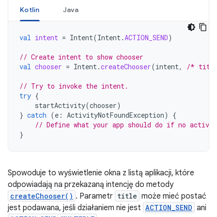
Kotlin
Java
val
intent
=
Intent
(
Intent
.
ACTION_SEND
)
// Create intent to show chooser
val
chooser
=
Intent
.
createChooser
(
intent
,
/* titl
// Try to invoke the intent.
try
{
startActivity
(
chooser
)
}
catch
(
e
:
ActivityNotFoundException
)
{
// Define what your app should do if no activit
}
Spowoduje to wyświetlenie okna z listą aplikacji, które
odpowiadają na przekazaną intencję do metody
createChooser()
. Parametr
title
może mieć postać
jest podawana, jeśli działaniem nie jest
ACTION_SEND
ani