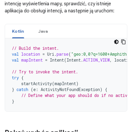
intencję wyświetlenia mapy, sprawdzić, czy istnieje
aplikacja do obsługi intencji, a następnie ją uruchom:
Kotlin
Java
// Build the intent.
val
location
=
Uri
.
parse
(
"geo:0,0?q=1600+Amphithea
val
mapIntent
=
Intent
(
Intent
.
ACTION_VIEW
,
locatio
// Try to invoke the intent.
try
{
startActivity
(
mapIntent
)
}
catch
(
e
:
ActivityNotFoundException
)
{
// Define what your app should do if no activit
}