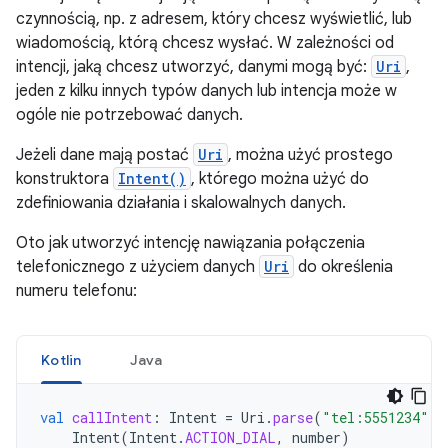
czynnością, np. z adresem, który chcesz wyświetlić, lub
wiadomością, którą chcesz wysłać. W zależności od
intencji, jaką chcesz utworzyć, danymi mogą być:
Uri
,
jeden z kilku innych typów danych lub intencja może w
ogóle nie potrzebować danych.
Jeżeli dane mają postać
Uri
, można użyć prostego
konstruktora
Intent()
, którego można użyć do
zdefiniowania działania i skalowalnych danych.
Oto jak utworzyć intencję nawiązania połączenia
telefonicznego z użyciem danych
Uri
do określenia
numeru telefonu:
Kotlin
Java
val
callIntent
:
Intent
=
Uri
.
parse
(
"tel:5551234"
).
Intent
(
Intent
.
ACTION_DIAL
,
number
)