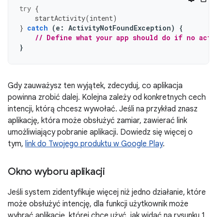
try
{
startActivity
(
intent
)
}
catch
(
e
:
ActivityNotFoundException
)
{
// Define what your app should do if no acti
}
Gdy zauważysz ten wyjątek, zdecyduj, co aplikacja
powinna zrobić dalej. Kolejna zależy od konkretnych cech
intencji, którą chcesz wywołać. Jeśli na przykład znasz
aplikację, która może obsłużyć zamiar, zawierać link
umożliwiający pobranie aplikacji. Dowiedz się więcej o
tym,
link do Twojego produktu w Google Play
.
Okno wyboru aplikacji
Jeśli system zidentyfikuje więcej niż jedno działanie, które
może obsłużyć intencję, dla funkcji użytkownik może
wybrać aplikację, której chce użyć, jak widać na rysunku 1.