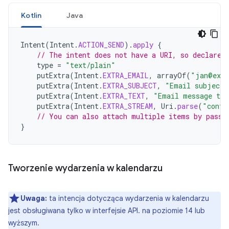
Kotlin
Java
Intent
(
Intent
.
ACTION_SEND
).
apply
{
// The intent does not have a URI, so declare 
type
=
"text/plain"
putExtra
(
Intent
.
EXTRA_EMAIL
,
arrayOf
(
"jan@exa
putExtra
(
Intent
.
EXTRA_SUBJECT
,
"Email subject"
putExtra
(
Intent
.
EXTRA_TEXT
,
"Email message tex
putExtra
(
Intent
.
EXTRA_STREAM
,
Uri
.
parse
(
"conte
// You can also attach multiple items by passi
}
Tworzenie wydarzenia w kalendarzu
Uwaga:
ta intencja dotycząca wydarzenia w kalendarzu
jest obsługiwana tylko w interfejsie API. na poziomie 14 lub
wyższym.