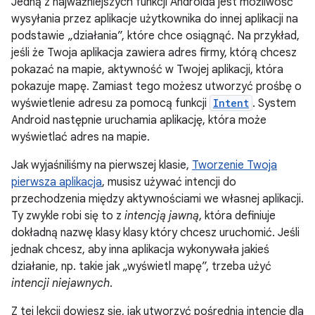
Jedną z najważniejszych funkcji Androida jest możliwość
wysyłania przez aplikacje użytkownika do innej aplikacji na
podstawie „działania”, które chce osiągnąć. Na przykład,
jeśli że Twoja aplikacja zawiera adres firmy, którą chcesz
pokazać na mapie, aktywność w Twojej aplikacji, która
pokazuje mapę. Zamiast tego możesz utworzyć prośbę o
wyświetlenie adresu za pomocą funkcji
Intent
. System
Android następnie uruchamia aplikację, która może
wyświetlać adres na mapie.
Jak wyjaśniliśmy na pierwszej klasie,
Tworzenie Twoja
pierwsza aplikacja
, musisz używać intencji do
przechodzenia między aktywnościami we własnej aplikacji.
Ty zwykle robi się to z
intencją jawną
, która definiuje
dokładną nazwę klasy klasy który chcesz uruchomić. Jeśli
jednak chcesz, aby inna aplikacja wykonywała jakieś
działanie, np. takie jak „wyświetl mapę”, trzeba użyć
intencji niejawnych
.
Z tej lekcji dowiesz się, jak utworzyć pośrednią intencję dla