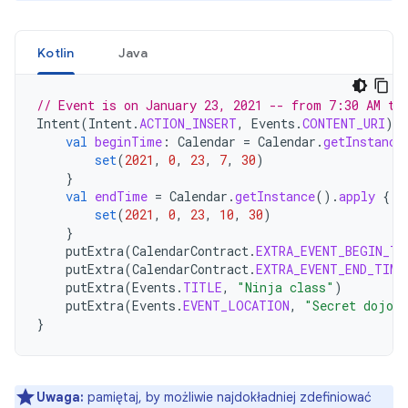
Kotlin
Java
// Event is on January 23, 2021 -- from 7:30 AM to
Intent
(
Intent
.
ACTION_INSERT
,
Events
.
CONTENT_URI
).
a
val
beginTime
:
Calendar
=
Calendar
.
getInstance
set
(
2021
,
0
,
23
,
7
,
30
)
}
val
endTime
=
Calendar
.
getInstance
().
apply
{
set
(
2021
,
0
,
23
,
10
,
30
)
}
putExtra
(
CalendarContract
.
EXTRA_EVENT_BEGIN_TI
putExtra
(
CalendarContract
.
EXTRA_EVENT_END_TIME
putExtra
(
Events
.
TITLE
,
"Ninja class"
)
putExtra
(
Events
.
EVENT_LOCATION
,
"Secret dojo"
}
Uwaga:
pamiętaj, by możliwie najdokładniej zdefiniować