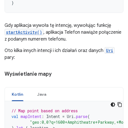
}
Gdy aplikacja wywoła tę intencję, wywołując funkcję
startActivity()
, aplikacja Telefon nawiąże połączenie
z podanym numerem telefonu.
Oto kilka innych intencji i ich działań oraz danych
Uri
pary:
Wyświetlanie mapy
Kotlin
Java
// Map point based on address
val
mapIntent
:
Intent
=
Uri
.
parse
(
"geo:0,0?q=1600+Amphitheatre+Parkway,+Moun
).
let
{
location
-