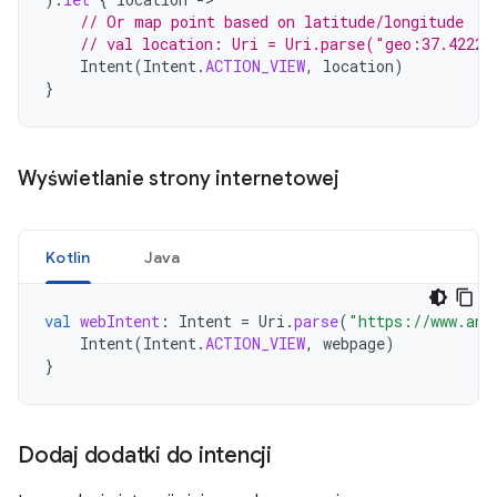
// Or map point based on latitude/longitude
// val location: Uri = Uri.parse("geo:37.42221
Intent
(
Intent
.
ACTION_VIEW
,
location
)
}
Wyświetlanie strony internetowej
Kotlin
Java
val
webIntent
:
Intent
=
Uri
.
parse
(
"https://www.and
Intent
(
Intent
.
ACTION_VIEW
,
webpage
)
}
Dodaj dodatki do intencji