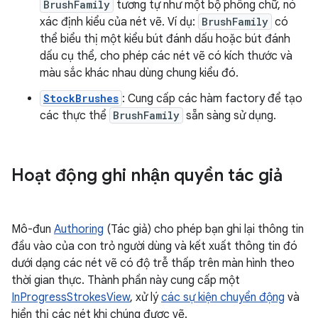
BrushFamily
tương tự như một bộ phông chữ, nó
xác định kiểu của nét vẽ. Ví dụ:
BrushFamily
có
thể biểu thị một kiểu bút đánh dấu hoặc bút đánh
dấu cụ thể, cho phép các nét vẽ có kích thước và
màu sắc khác nhau dùng chung kiểu đó.
StockBrushes
: Cung cấp các hàm factory để tạo
các thực thể
BrushFamily
sẵn sàng sử dụng.
Hoạt động ghi nhận quyền tác giả
Mô-đun
Authoring
(Tác giả) cho phép bạn ghi lại thông tin
đầu vào của con trỏ người dùng và kết xuất thông tin đó
dưới dạng các nét vẽ có độ trễ thấp trên màn hình theo
thời gian thực. Thành phần này cung cấp một
InProgressStrokesView
, xử lý
các sự kiện chuyển động
và
hiển thị các nét khi chúng được vẽ.