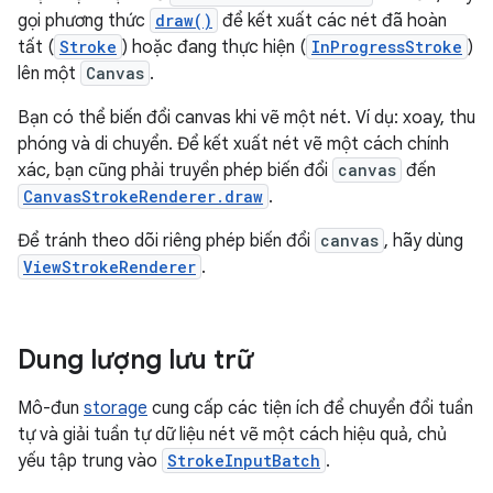
gọi phương thức
draw()
để kết xuất các nét đã hoàn
tất (
Stroke
) hoặc đang thực hiện (
InProgressStroke
)
lên một
Canvas
.
Bạn có thể biến đổi canvas khi vẽ một nét. Ví dụ: xoay, thu
phóng và di chuyển. Để kết xuất nét vẽ một cách chính
xác, bạn cũng phải truyền phép biến đổi
canvas
đến
CanvasStrokeRenderer.draw
.
Để tránh theo dõi riêng phép biến đổi
canvas
, hãy dùng
ViewStrokeRenderer
.
Dung lượng lưu trữ
Mô-đun
storage
cung cấp các tiện ích để chuyển đổi tuần
tự và giải tuần tự dữ liệu nét vẽ một cách hiệu quả, chủ
yếu tập trung vào
StrokeInputBatch
.