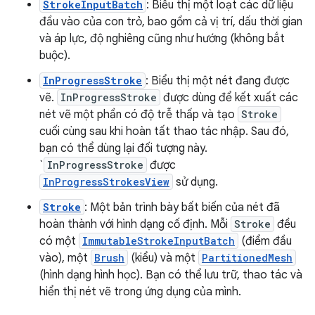
StrokeInputBatch
: Biểu thị một loạt các dữ liệu
đầu vào của con trỏ, bao gồm cả vị trí, dấu thời gian
và áp lực, độ nghiêng cũng như hướng (không bắt
buộc).
InProgressStroke
: Biểu thị một nét đang được
vẽ.
InProgressStroke
được dùng để kết xuất các
nét vẽ một phần có độ trễ thấp và tạo
Stroke
cuối cùng sau khi hoàn tất thao tác nhập. Sau đó,
bạn có thể dùng lại đối tượng này.
`
InProgressStroke
được
InProgressStrokesView
sử dụng.
Stroke
: Một bản trình bày bất biến của nét đã
hoàn thành với hình dạng cố định. Mỗi
Stroke
đều
có một
ImmutableStrokeInputBatch
(điểm đầu
vào), một
Brush
(kiểu) và một
PartitionedMesh
(hình dạng hình học). Bạn có thể lưu trữ, thao tác và
hiển thị nét vẽ trong ứng dụng của mình.