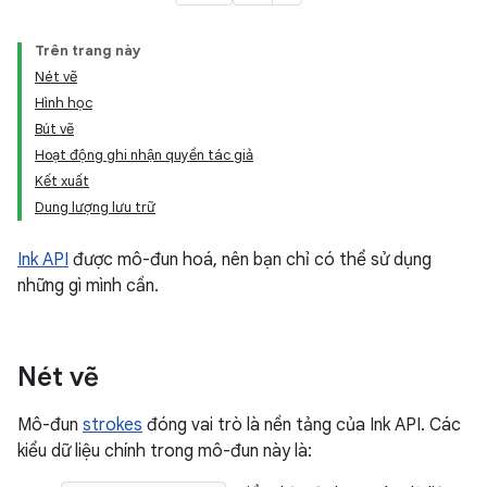
Trên trang này
Nét vẽ
Hình học
Bút vẽ
Hoạt động ghi nhận quyền tác giả
Kết xuất
Dung lượng lưu trữ
Ink API
được mô-đun hoá, nên bạn chỉ có thể sử dụng
những gì mình cần.
Nét vẽ
Mô-đun
strokes
đóng vai trò là nền tảng của Ink API. Các
kiểu dữ liệu chính trong mô-đun này là: