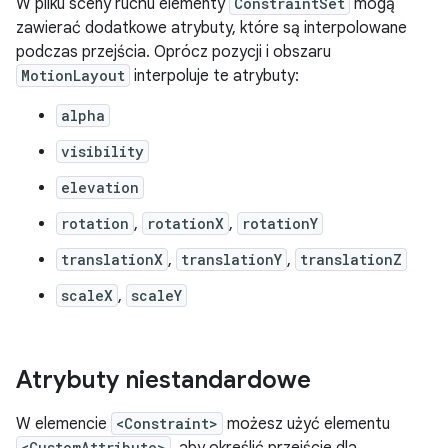
W pliku sceny ruchu elementy
ConstraintSet
mogą
zawierać dodatkowe atrybuty, które są interpolowane
podczas przejścia. Oprócz pozycji i obszaru
MotionLayout
interpoluje te atrybuty:
alpha
visibility
elevation
rotation
,
rotationX
,
rotationY
translationX
,
translationY
,
translationZ
scaleX
,
scaleY
Atrybuty niestandardowe
W elemencie
<Constraint>
możesz użyć elementu
<CustomAttribute>