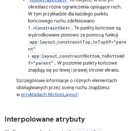
to miejsce, w którym
określasz różne ograniczenia opisujące ruch.
W tym przykładzie dla każdego punktu
końcowego ruchu zdefiniowano
1
<ConstraintSet>
. Te punkty końcowe są
wyśrodkowane pionowo za pomocą funkcji
app:layout_constraintTop_toTopOf="pare
nt"
i
app:layout_constraintBottom_toBottomO
f="parent"
. W poziomie punkty końcowe
znajdują się po lewej i prawej stronie ekranu.
Szczegółowe informacje o różnych elementach
obsługiwanych przez scenę ruchu znajdziesz
w
przykładach MotionLayout
.
Interpolowane atrybuty