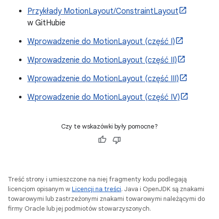
Przykłady MotionLayout/ConstraintLayout
w GitHubie
Wprowadzenie do MotionLayout (część I)
Wprowadzenie do MotionLayout (część II)
Wprowadzenie do MotionLayout (część III)
Wprowadzenie do MotionLayout (część IV)
Czy te wskazówki były pomocne?
Treść strony i umieszczone na niej fragmenty kodu podlegają
licencjom opisanym w
Licencji na treści
. Java i OpenJDK są znakami
towarowymi lub zastrzeżonymi znakami towarowymi należącymi do
firmy Oracle lub jej podmiotów stowarzyszonych.