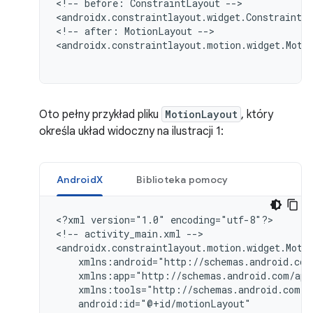
<!--
before:
ConstraintLayout
-->

<androidx.constraintlayout.widget.ConstraintL
<!--
after:
MotionLayout
-->

<androidx.constraintlayout.motion.widget.Moti
Oto pełny przykład pliku
MotionLayout
, który
określa układ widoczny na ilustracji 1:
AndroidX
Biblioteka pomocy
<?xml
version="1.0"
encoding="utf-8"?>

<!--
activity_main.xml
-->
