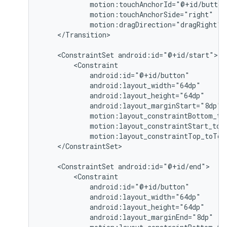
motion:dragDirection="dragRight"
</Transition>

<ConstraintSet
motion:layout_constraintTop_toTop
</ConstraintSet>

<ConstraintSet