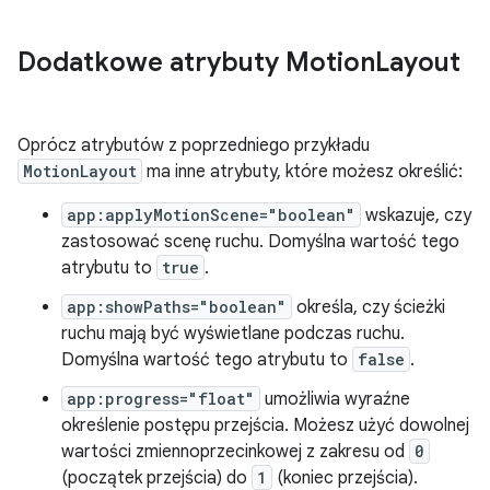
Dodatkowe atrybuty Motion
Layout
Oprócz atrybutów z poprzedniego przykładu
MotionLayout
ma inne atrybuty, które możesz określić:
app:applyMotionScene="boolean"
wskazuje, czy
zastosować scenę ruchu. Domyślna wartość tego
atrybutu to
true
.
app:showPaths="boolean"
określa, czy ścieżki
ruchu mają być wyświetlane podczas ruchu.
Domyślna wartość tego atrybutu to
false
.
app:progress="float"
umożliwia wyraźne
określenie postępu przejścia. Możesz użyć dowolnej
wartości zmiennoprzecinkowej z zakresu od
0
(początek przejścia) do
1
(koniec przejścia).