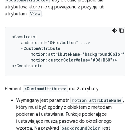
, aby określić przejście dla
atrybutów, które nie są powiązane z pozycją lub
atrybutami
View
.
android:id="@+id/button"
motion:customColorValue="#D81B60"/>
</Constraint>
Element
<CustomAttribute>
ma 2 atrybuty:
Wymagany jest parametr
motion:attributeName
,
który musi być zgodny z obiektem z metodami
pobierania i ustawiania. Funkcje pobierające
i ustawiające muszą pasować do określonego
wzorca. Na przykład
backgroundColor
jest