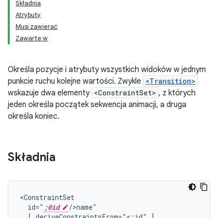
Składnia
Atrybuty
Musi zawierać
Zawarte w
Określa pozycje i atrybuty wszystkich widoków w jednym
punkcie ruchu kolejne wartości. Zwykle
<Transition>
wskazuje dwa elementy
<ConstraintSet>
, z których
jeden określa początek sekwencja animacji, a druga
określa koniec.
Składnia
id="
;@id
[
deriveConstraintsFrom="<;id"