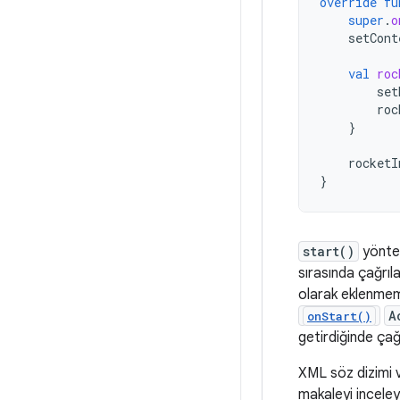
override
fu
super
.
o
setCont
val
roc
set
roc
}
rocketI
}
start()
yönte
sırasında çağrı
olarak eklenmem
A
onStart()
getirdiğinde çağrı
XML söz dizimi ve
makaleyi inceley