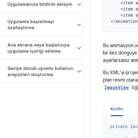
<item
Uygulamanıza bildirim ekleyin
<item
<item
</animation
Uygulama başlatmayı
özelleştirme
Ana ekrana veya başlatıcıya
Bu animasyon üç
uygulama içeriği ekleme
bir kez döngüye 
ayarlarsanız an
Geriye dönük uyumlu kullanıcı
Bu XML'yi proje
arayüzleri oluşturma
plan resmi olara
ImageView
öğe
Kotlin
private
lat