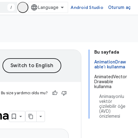
/
Android Studio
Oturum aç
Bu sayfada
AnimationDraw
able'ı kullanma
AnimatedVector
Drawable
kullanma
Bu size yardımcı oldu mu?
Animasyonlu
vektör
çizilebilir öğe
ma
(AVD)
önizlemesi