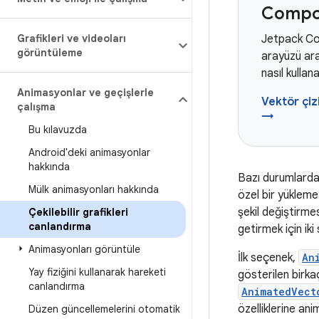
Compos
Grafikleri ve videoları
Jetpack Com
görüntüleme
arayüzü ar
nasıl kullan
Animasyonlar ve geçişlerle
Vektör çiz
çalışma
→
Bu kılavuzda
Android'deki animasyonlar
hakkında
Bazı durumlarda 
Mülk animasyonları hakkında
özel bir yükleme
şekil değiştirmes
Çekilebilir grafikleri
canlandırma
getirmek için ik
Animasyonları görüntüle
İlk seçenek,
An
Yay fiziğini kullanarak hareketi
gösterilen birka
canlandırma
AnimatedVect
özelliklerine an
Düzen güncellemelerini otomatik