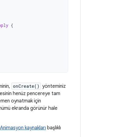
pply
{
inin,
onCreate()
yönteminiz
sinin henüz pencereye tam
emen oynatmak için
ünümü ekranda görünür hale
Animasyon kaynakları
başlıklı