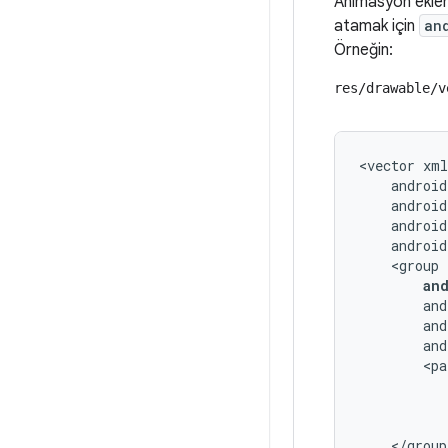
Animasyon ekleme
atamak için
an
Örneğin:
res/drawable/v
<vector
an
and
</group>