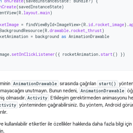
n
onCreate
(
savedInstanceState
:
Bundle?)
{
nCreate
(
savedInstanceState
)
entView
(
R
.
layout
.
main
)
ketImage
=
findViewById<ImageView>
(
R
.
id
.
rocket_image
).
a
BackgroundResource
(
R
.
drawable
.
rocket_thrust
)
ketAnimation
=
background
as
AnimationDrawable
mage
.
setOnClickListener
({
rocketAnimation
.
start
()
})
minin
AnimationDrawable
sırasında çağrılan
start()
yöntem
lamayacağını unutmayın. Bunun nedeni,
AnimationDrawable
öğe
iş olmasıdır.
Activity
Etkileşim gerektirmeden animasyonu h
ctivity
yönteminden çağırabilirsiniz. Bu yöntem, Android gör
lır.
 kullanılabilir etiketler ile özellikler hakkında daha fazla bilgi için
in.