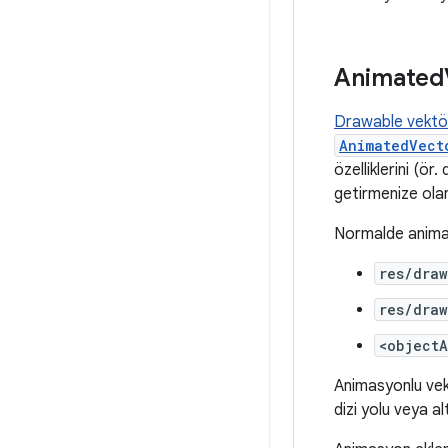
Animated
Drawable vektö
AnimatedVect
özelliklerini (ö
getirmenize olan
Normalde animasy
res/dra
res/dra
<objectA
Animasyonlu vektö
dizi yolu veya a