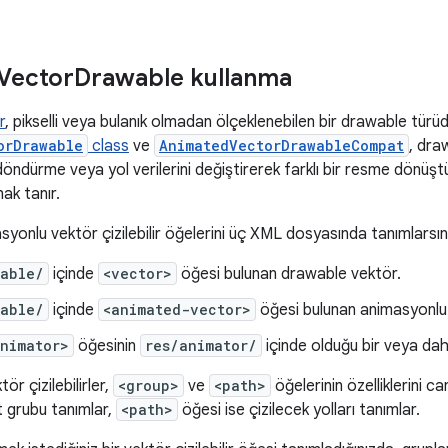
Vector
Drawable kullanma
r
, pikselli veya bulanık olmadan ölçeklenebilen bir drawable türü
orDrawable
class
ve
AnimatedVectorDrawableCompat
, dra
r. döndürme veya yol verilerini değiştirerek farklı bir resme dönü
ak tanır.
onlu vektör çizilebilir öğelerini üç XML dosyasında tanımlarsın
wable/
içinde
<vector>
öğesi bulunan drawable vektör.
wable/
içinde
<animated-vector>
öğesi bulunan animasyonlu
nimator>
öğesinin
res/animator/
içinde olduğu bir veya da
r çizilebilirler,
<group>
ve
<path>
öğelerinin özelliklerini can
lt grubu tanımlar,
<path>
öğesi ise çizilecek yolları tanımlar.