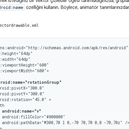
k istediğiniz bir vektör çizilebilir öğesi tanımladığınızda, grupla
droid:name
özelliğini kullanın. Böylece, animatör tanımlarınızdan
ectordrawable.xml
droid:name="rotationGroup"
roid:rotation="45.0"
android:name="v"
android:pathData="M300,70
l
0,-70
70,70
0,0
-70,70z"

