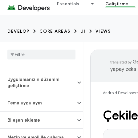
Essentials
Geliştirme
DEVELOP
CORE AREAS
UI
VIEWS
yapay zeka t
Uygulamanızın düzenini
geliştirme
Android Developer
Tema uygulayın
Çekile
Bileşen ekleme
Metin ve emoji ile çalışma