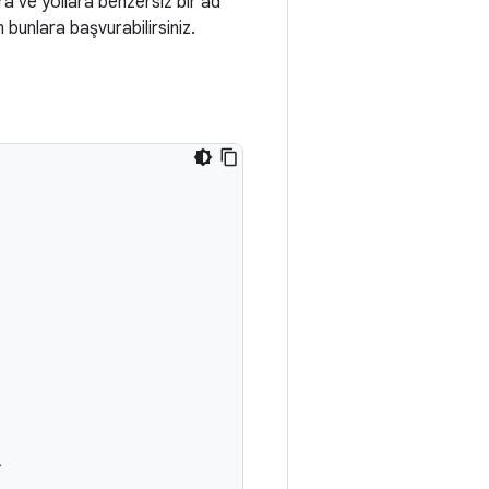
ra ve yollara benzersiz bir ad
 bunlara başvurabilirsiniz.