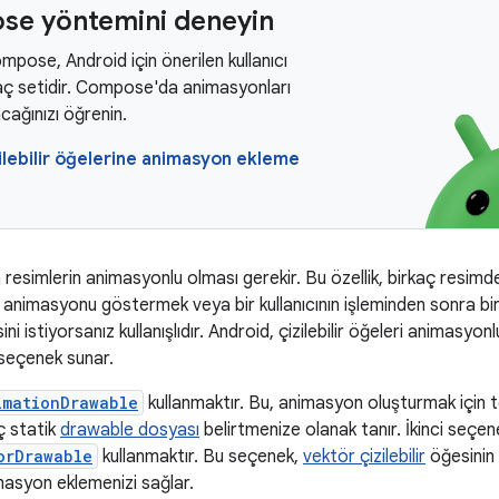
e yöntemini deneyin
pose, Android için önerilen kullanıcı
aç setidir. Compose'da animasyonları
acağınızı öğrenin.
ilebilir öğelerine animasyon ekleme
resimlerin animasyonlu olması gerekir. Bu özellik, birkaç resimd
 animasyonu göstermek veya bir kullanıcının işleminden sonra bi
ini istiyorsanız kullanışlıdır. Android, çizilebilir öğeleri animasyon
i seçenek sunar.
imationDrawable
kullanmaktır. Bu, animasyon oluşturmak için t
ç statik
drawable dosyası
belirtmenize olanak tanır. İkinci seçen
orDrawable
kullanmaktır. Bu seçenek,
vektör çizilebilir
öğesinin
imasyon eklemenizi sağlar.