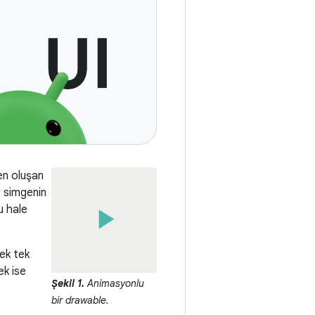
en oluşan
r simgenin
lu hale
ek tek
ek ise
Şekil 1.
Animasyonlu
bir drawable.