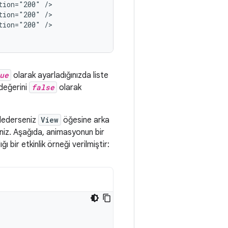
tion="200"
tion="200"
tion="200"
/>

ue
olarak ayarladığınızda liste
değerini
false
olarak
dederseniz
View
öğesine arka
siniz. Aşağıda, animasyonun bir
bir etkinlik örneği verilmiştir: