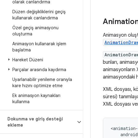
olarak canlandırma
Düzen değişikliklerini geçiş
kullanarak canlandırma
Animatio
Özel geçiş animasyonu
oluşturma
Animasyon oluştur
AnimationDra
Animasyon kullanarak işlem
başlatma
AnimationDra
Hareket Düzeni
bunları, animasy
animasyonların 
Parçalar arasında kaydırma
animasyondaki her
Uyarlanabilir yenileme oranıyla
kare hızını optimize etme
XML dosyası, kö
Ek animasyon kaynakları
süresi) tanımlaya
kullanma
XML dosyası veri
Dokunma ve giriş desteği
ekleme
<animation-