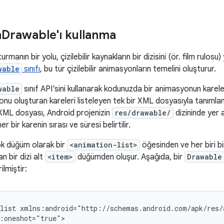
n
Drawable'ı kullanma
manın bir yolu, çizilebilir kaynakların bir dizisini (ör. film rulosu)
wable
sınıfı
, bu tür çizilebilir animasyonların temelini oluşturur.
wable
sınıf API'sini kullanarak kodunuzda bir animasyonun kareler
onu oluşturan kareleri listeleyen tek bir XML dosyasıyla tanımla
XML dosyası, Android projenizin
res/drawable/
dizininde yer 
 bir karenin sırası ve süresi belirtilir.
k düğüm olarak bir
<animation-list>
öğesinden ve her biri bir
n bir dizi alt
<item>
düğümden oluşur. Aşağıda, bir
Drawable
lmiştir:
list