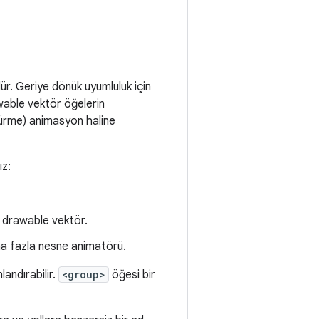
dür. Geriye dönük uyumluluk için
wable vektör öğelerin
ştürme) animasyon haline
ız:
 drawable vektör.
ha fazla nesne animatörü.
landırabilir.
<group>
öğesi bir