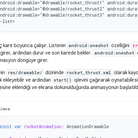
android:drawable="@drawable/rocket_thrust1"
android:dura
android:drawable="@drawable/rocket_thrust2"
android:dura
android:drawable="@drawable/rocket_thrust3"
android:dura
-list>
 kare boyunca çalışır. Listenin
android:oneshot
özelliğini
tr
girer, ardından durur ve son karede bekler.
android:oneshot
imasyon döngüye girer.
nin
res/drawable/
dizininde
rocket_thrust.xml
olarak kay
k ekleyebilir ve ardından
start()
işlevini çağırarak oynatabilir
sine eklendiği ve ekrana dokunulduğunda animasyonun başlatıldığı 
Java
einit
var
rocketAnimation
:
AnimationDrawable