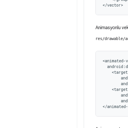
</vector>
Animasyonlu vektö
res/drawable/a
<animated-v
android:d
and
and
</animated-