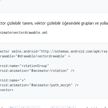
r çizilebilir tanımı, vektör çizilebilir öğesindeki grupları ve yoll
nimatorvectordrawable.xml
ector
rawable="@drawable/vectordrawable"
roid:animation="@animator/rotation"
roid:animation="@animator/path_morph"
/>

vector>