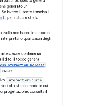
un pulsante, questo genera
 viene generato un
 Se invece l'utente trascina il
cel
, per indicare che la
o livello non hanno lo scopo di
n interpretano quali azioni degli
a interazione contiene un
il dito, il tocco genera
ressInteraction.Release
;
iniziale.
tivo
InteractionSource
.
razioni allo stesso modo in cui
 di progettazione, consulta il