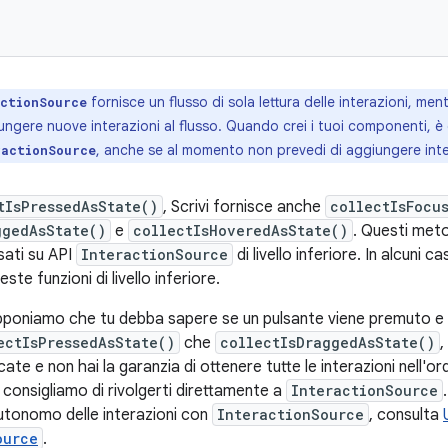
fornisce un flusso di sola lettura delle interazioni, men
actionSource
ngere nuove interazioni al flusso. Quando crei i tuoi componenti, è c
, anche se al momento non prevedi di aggiungere inte
ractionSource
tIsPressedAsState()
, Scrivi fornisce anche
collectIsFocu
ggedAsState()
e
collectIsHoveredAsState()
. Questi meto
ati su API
InteractionSource
di livello inferiore. In alcuni ca
te funzioni di livello inferiore.
pponiamo che tu debba sapere se un pulsante viene premuto e
ectIsPressedAsState()
che
collectIsDraggedAsState()
ate e non hai la garanzia di ottenere tutte le interazioni nell'ord
 consigliamo di rivolgerti direttamente a
InteractionSource
tonomo delle interazioni con
InteractionSource
, consulta
ource
.