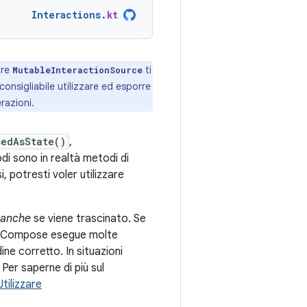
Interactions
.
kt
tre
ti
MutableInteractionSource
onsigliabile utilizzare ed esporre
razioni.
sedAsState()
,
di sono in realtà metodi di
si, potresti voler utilizzare
anche
se viene trascinato. Se
, Compose esegue molte
ine corretto. In situazioni
. Per saperne di più sul
Utilizzare