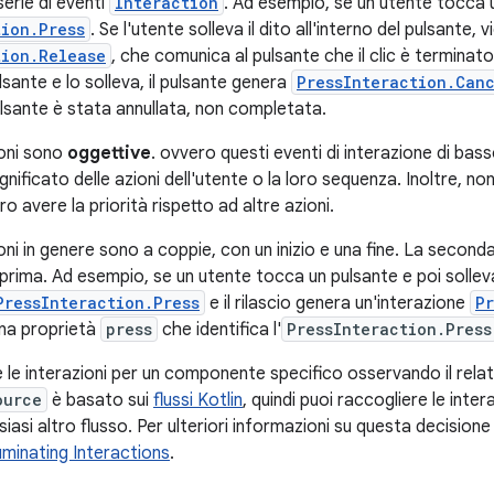
erie di eventi
Interaction
. Ad esempio, se un utente tocca 
tion.Press
. Se l'utente solleva il dito all'interno del pulsante,
tion.Release
, che comunica al pulsante che il clic è terminato.
ulsante e lo solleva, il pulsante genera
PressInteraction.Can
ulsante è stata annullata, non completata.
ioni sono
oggettive
. ovvero questi eventi di interazione di bass
ignificato delle azioni dell'utente o la loro sequenza. Inoltre, no
o avere la priorità rispetto ad altre azioni.
ni in genere sono a coppie, con un inizio e una fine. La second
 prima. Ad esempio, se un utente tocca un pulsante e poi solleva 
PressInteraction.Press
e il rilascio genera un'interazione
P
na proprietà
press
che identifica l'
PressInteraction.Press
e le interazioni per un componente specifico osservando il rela
ource
è basato sui
flussi Kotlin
, quindi puoi raccogliere le inte
siasi altro flusso. Per ulteriori informazioni su questa decisione
luminating Interactions
.