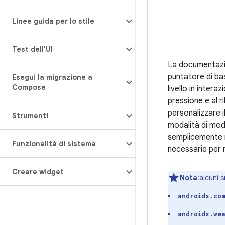
Linee guida per lo stile
Test dell'UI
La documentazio
puntatore di bas
Esegui la migrazione a
Compose
livello in inter
pressione e al r
personalizzare i
Strumenti
modalità di mod
semplicemente m
Funzionalità di sistema
necessarie per m
Creare widget
Nota
:alcuni 
androidx.co
androidx.we