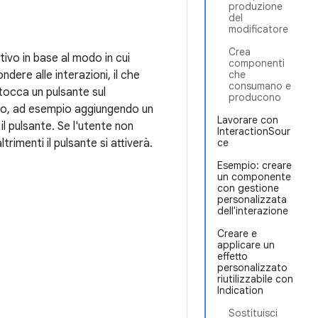
produzione
del
modificatore
Crea
tivo in base al modo in cui
componenti
dere alle interazioni, il che
che
consumano e
 tocca un pulsante sul
producono
odo, ad esempio aggiungendo un
Lavorare con
l pulsante. Se l'utente non
InteractionSour
trimenti il pulsante si attiverà.
ce
Esempio: creare
un componente
con gestione
personalizzata
dell'interazione
Creare e
applicare un
effetto
personalizzato
riutilizzabile con
Indication
Sostituisci