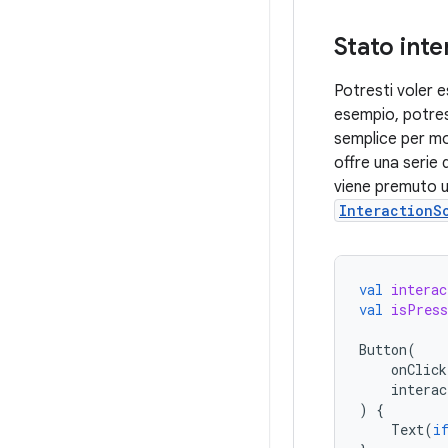
Stato int
Potresti voler 
esempio, potres
semplice per mo
offre una serie 
viene premuto u
InteractionS
val
interac
val
isPress
Button
(
onClick
interac
)
{
Text
(
i