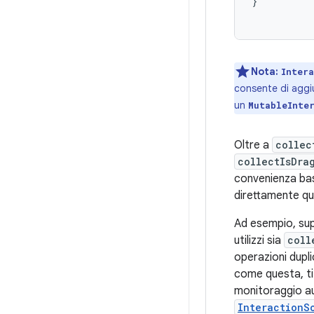
}
Nota:
Inter
consente di aggiu
un
MutableInte
Oltre a
collec
collectIsDra
convenienza bas
direttamente ques
Ad esempio, su
utilizzi sia
coll
operazioni duplic
come questa, ti
monitoraggio au
InteractionS