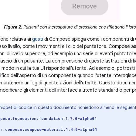
Figura 2.
Pulsanti con increspature di pressione che riflettono il loro 
ne relativa ai
gesti
di Compose spiega come i componenti di 
so livello, come i movimenti e i clic del puntatore. Compose as
azioni di livello superiore, ad esempio una serie di eventi puntat
ilascio di un pulsante. La comprensione di queste astrazioni di li
l modo in cui la tua UI risponde all'utente. Ad esempio, potresti
ifica dell'aspetto di un componente quando l'utente interagisc
antenere un log di queste azioni dell'utente. Questo document
odificare gli elementi dell'interfaccia utente standard o per pr
snippet di codice in questo documento richiedono almeno le seguenti v
mpose.foundation:foundation:1.7.0-alpha01
ar.compose:compose-material:1.4.0-alpha01