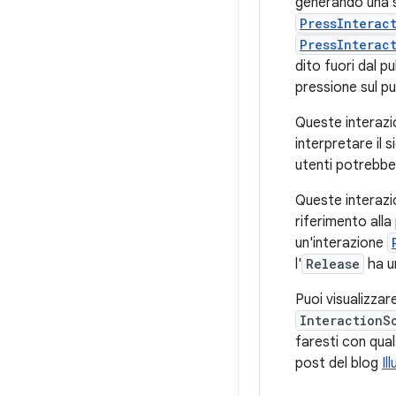
generando una s
PressInterac
PressInterac
dito fuori dal p
pressione sul p
Queste interaz
interpretare il s
utenti potrebber
Queste interazio
riferimento alla
un'interazione
l'
Release
ha u
Puoi visualizzar
InteractionS
faresti con qual
post del blog
Il