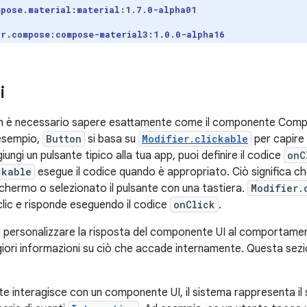
mpose.material:material:1.7.0-alpha01
ar.compose:compose-material3:1.0.0-alpha16
i
non è necessario sapere esattamente come il componente Compos
 esempio,
Button
si basa su
Modifier.clickable
per capire 
iungi un pulsante tipico alla tua app, puoi definire il codice
onC
ckable
esegue il codice quando è appropriato. Ciò significa ch
chermo o selezionato il pulsante con una tastiera.
Modifier.
clic e risponde eseguendo il codice
onClick
.
oi personalizzare la risposta del componente UI al comportamen
iori informazioni su ciò che accade internamente. Questa sezi
e interagisce con un componente UI, il sistema rappresenta 