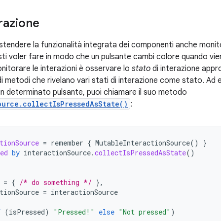
erazione
estendere la funzionalità integrata dei componenti anche monito
ti voler fare in modo che un pulsante cambi colore quando vie
nitorare le interazioni è osservare lo
stato
di interazione appr
di metodi che rivelano vari stati di interazione come stato. Ad
n determinato pulsante, puoi chiamare il suo metodo
ource.collectIsPressedAsState()
:
tionSource
=
remember
{
MutableInteractionSource
()
}
ed
by
interactionSource
.
collectIsPressedAsState
()
=
{
/* do something */
},
tionSource
=
interactionSource
f
(
isPressed
)
"Pressed!"
else
"Not pressed"
)