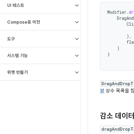
UI 테스트
Modifier
.
dr
DragAnd
Compose로 이전
Cli
),
도구
fla
)
}
시스템 기능
위젯 만들기
DragAndDropT
뷰
상수 목록을 
감소 데이터
dragAndDropT