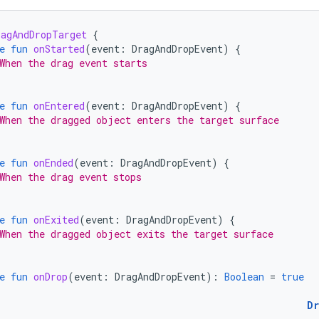
ragAndDropTarget
{
e
fun
onStarted
(
event
:
DragAndDropEvent
)
{
When the drag event starts
e
fun
onEntered
(
event
:
DragAndDropEvent
)
{
When the dragged object enters the target surface
e
fun
onEnded
(
event
:
DragAndDropEvent
)
{
When the drag event stops
e
fun
onExited
(
event
:
DragAndDropEvent
)
{
When the dragged object exits the target surface
e
fun
onDrop
(
event
:
DragAndDropEvent
):
Boolean
=
true
D