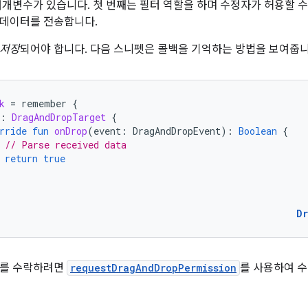
매개변수가 있습니다. 첫 번째는 필터 역할을 하며 수정자가 허용할 수
 데이터를 전송합니다.
저장
되어야 합니다. 다음 스니펫은 콜백을 기억하는 방법을 보여줍니
k
=
remember
{
:
DragAndDropTarget
{
rride
fun
onDrop
(
event
:
DragAndDropEvent
):
Boolean
{
// Parse received data
return
true
D
터를 수락하려면
requestDragAndDropPermission
를 사용하여 수