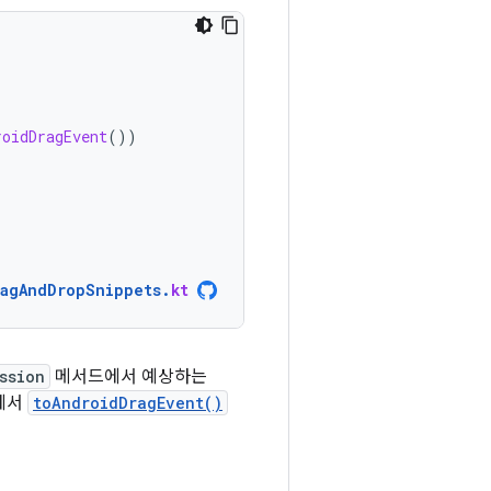
roidDragEvent
())
ragAndDropSnippets
.
kt
ssion
메서드에서 예상하는
에서
toAndroidDragEvent()