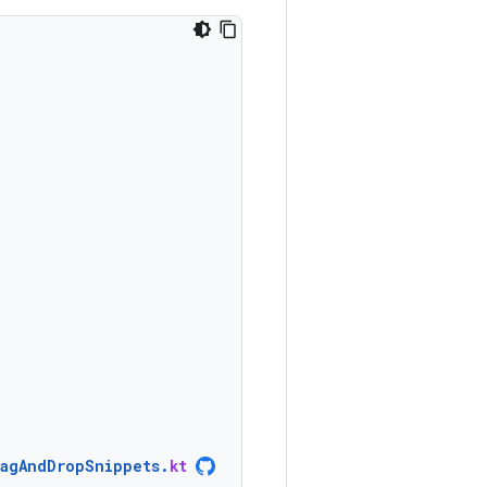
ragAndDropSnippets
.
kt