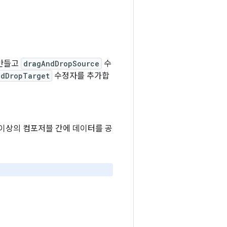
 만들고
dragAndDropSource
수
ndDropTarget
수정자를 추가합
 이상의 컴포저블 간에 데이터를 공