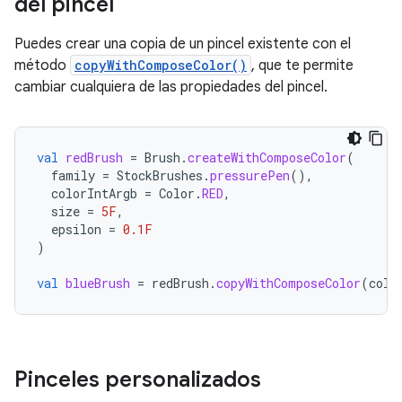
del pincel
Puedes crear una copia de un pincel existente con el
método
copyWithComposeColor()
, que te permite
cambiar cualquiera de las propiedades del pincel.
val
redBrush
=
Brush
.
createWithComposeColor
(
family
=
StockBrushes
.
pressurePen
(),
colorIntArgb
=
Color
.
RED
,
size
=
5F
,
epsilon
=
0.1F
)
val
blueBrush
=
redBrush
.
copyWithComposeColor
(
colo
Pinceles personalizados