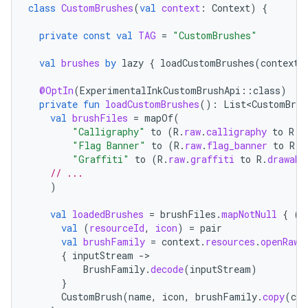
class
CustomBrushes
(
val
context
:
Context
)
{
private
const
val
TAG
=
"CustomBrushes"
val
brushes
by
lazy
{
loadCustomBrushes
(
context
)
@OptIn
(
ExperimentalInkCustomBrushApi
::
class
)
private
fun
loadCustomBrushes
():
List<CustomBrus
val
brushFiles
=
mapOf
(
"Calligraphy"
to
(
R
.
raw
.
calligraphy
to
R
.
d
"Flag Banner"
to
(
R
.
raw
.
flag_banner
to
R
.
d
"Graffiti"
to
(
R
.
raw
.
graffiti
to
R
.
drawabl
// ...
)
val
loadedBrushes
=
brushFiles
.
mapNotNull
{
(
n
val
(
resourceId
,
icon
)
=
pair
val
brushFamily
=
context
.
resources
.
openRawR
{
inputStream
-
BrushFamily
.
decode
(
inputStream
)
}
CustomBrush
(
name
,
icon
,
brushFamily
.
copy
(
cli