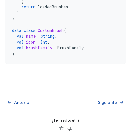
}
return
loadedBrushes
}
}
data
class
CustomBrush
(
val
name
:
String
,
val
icon
:
Int
,
val
brushFamily
:
BrushFamily
)
Anterior
Siguiente
arrow_back
arrow_forward
¿Te resultó útil?