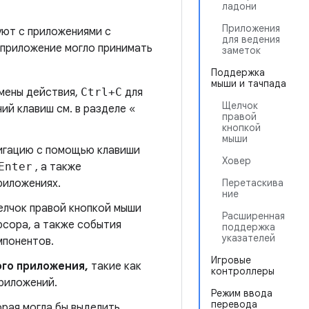
ладони
Приложения
уют с приложениями с
для ведения
 приложение могло принимать
заметок
Поддержка
мыши и тачпада
мены действия,
Ctrl+C
для
Щелчок
ий клавиш см. в разделе «
правой
кнопкой
мыши
вигацию с помощью клавиши
Ховер
Enter
, а также
риложениях.
Перетаскива
ние
елчок правой кнопкой мыши
Расширенная
рсора, а также события
поддержка
указателей
мпонентов.
Игровые
го приложения,
такие как
контроллеры
приложений.
Режим ввода
перевода
орая могла бы выделить