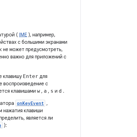
атурой (
IME
), например,
ойствах с большими экранами
к не может предусмотреть,
нно важно для приложений с
е клавишу
Enter
для
е воспроизведение с
яется клавишами
w
,
a
,
s
и
d
.
катора
onKeyEvent
,
м нажатия клавиши
пределить, является ли
p
):