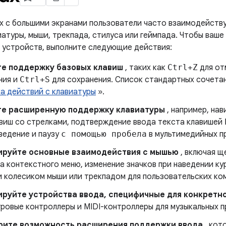
х с большими экранами пользователи часто взаимодейств
атуры, мыши, трекпада, стилуса или геймпада. Чтобы ваше
х устройств, выполните следующие действия:
те поддержку базовых клавиш
, таких как
Ctrl+Z
для от
ния и
Ctrl+S
для сохранения. Список стандартных сочетан
а действий с клавиатуры
».
те расширенную поддержку клавиатуры
, например, на
виш со стрелками, подтверждение ввода текста клавишей
ведение и паузу
с помощью пробела
в мультимедийных п
ируйте основные взаимодействия с мышью
, включая щ
а контекстного меню, изменение значков при наведении ку
и колесиком мыши или трекпадом для пользовательских ко
руйте устройства ввода, специфичные для конкретно
гровые контроллеры и MIDI-контроллеры для музыкальных 
рите возможность расширения поддержки ввода
, кот