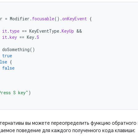
r
=
Modifier
.
focusable
().
onKeyEvent
{
it
.
type
==
KeyEventType
.
KeyUp
it
.
key
==
Key
.
S
doSomething
()
true
lse
{
false
Press S key"
)
ьтернативы вы можете переопределить функцию обратного
аемое поведение для каждого полученного кода клавиши: