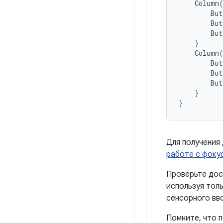
Column
But
But
But
}
Column
But
But
But
}
}
Для получения
работе с фоку
Проверьте дос
используя тол
сенсорного вв
Помните, что 