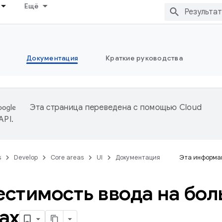
Ещё
Документация
Краткие руководства
Эта страница переведена с помощью
Cloud
 API
.
s
Develop
Core areas
UI
Документация
Эта информац
стимость ввода на бол
ах