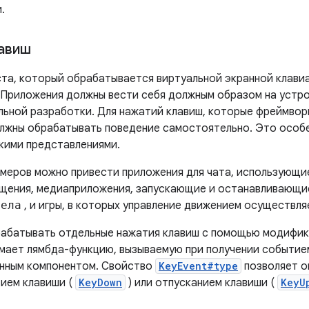
.
авиш
ста, который обрабатывается виртуальной экранной клави
Приложения должны вести себя должным образом на устр
льной разработки. Для нажатий клавиш, которые фреймвор
лжны обрабатывать поведение самостоятельно. Это особе
кими представлениями.
имеров можно привести приложения для чата, использующи
щения, медиаприложения, запускающие и останавливающи
бела
, и игры, в которых управление движением осуществл
абатывать отдельные нажатия клавиш с помощью модифи
мает лямбда-функцию, вызываемую при получении событие
нным компонентом. Свойство
KeyEvent#type
позволяет о
ием клавиши (
KeyDown
) или отпусканием клавиши (
KeyU