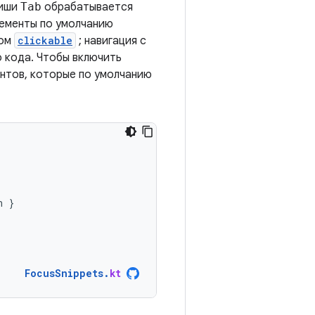
виши
Tab
обрабатывается
лементы по умолчанию
ром
clickable
; навигация с
 кода. Чтобы включить
нтов, которые по умолчанию
n
}
FocusSnippets
.
kt