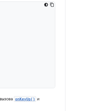
 вызова
onKeyUp()
и