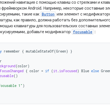
иложений навигация с помощью клавиш со стрелками и кла
 фреймворком Android. Например, некоторые составные э
сируемыми, такие как
Button
или элемент с модификато
атуры, как правило, должна работать без дополнительного
омощью клавиатуры для пользовательских составных элеме
окусируемыми, добавьте модификатор
focusable
:
y
remember
{
mutableStateOf
(
Green
)
}
r
ckground
(
color
)
FocusChanged
{
color
=
if
(
it
.
isFocused
)
Blue
else
Gree
cusable
()
Focusable 1"
)