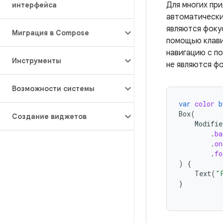
Для многих пр
интерфейса
автоматически
являются фоку
Миграция в Compose
помощью клави
навигацию с п
Инструменты
не являются ф
Возможности системы
var
color
b
Box
(
Создание виджетов
Modifie
.
ba
.
on
.
fo
)
{
Text
(
"
}