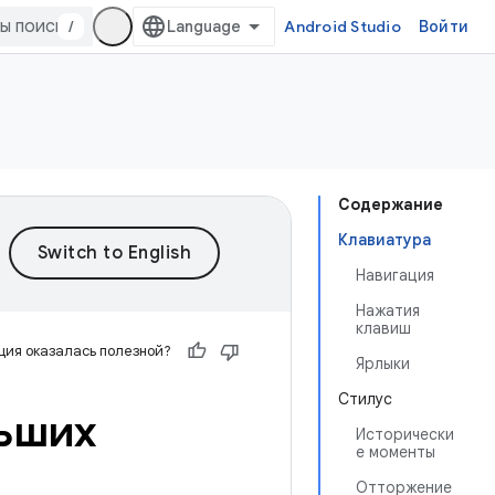
/
Android Studio
Войти
Содержание
Клавиатура
Навигация
Нажатия
клавиш
ия оказалась полезной?
Ярлыки
Стилус
ьших
Исторически
е моменты
Отторжение