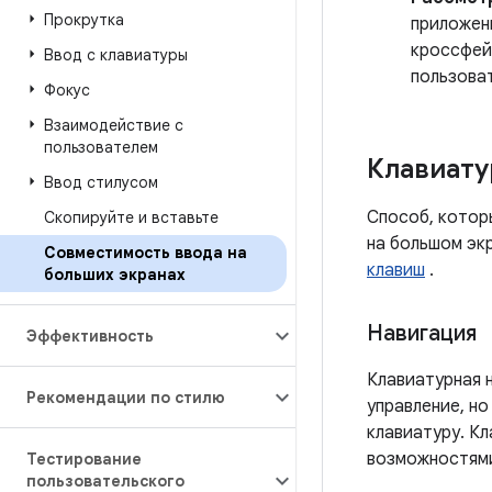
Прокрутка
приложени
кроссфей
Ввод с клавиатуры
пользова
Фокус
Взаимодействие с
пользователем
Клавиату
Ввод стилусом
Способ, котор
Скопируйте и вставьте
на большом эк
Совместимость ввода на
клавиш
.
больших экранах
Навигация
Эффективность
Клавиатурная 
Рекомендации по стилю
управление, н
клавиатуру. К
возможностями
Тестирование
пользовательского