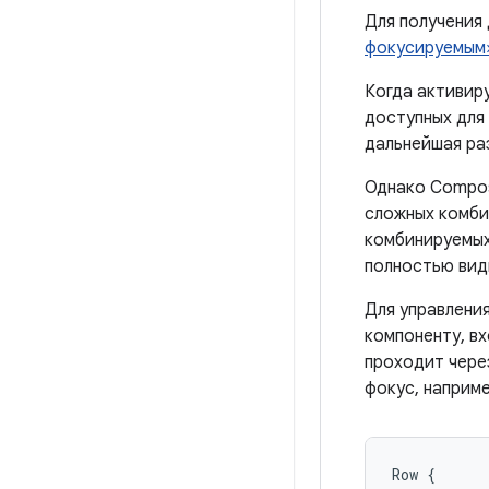
Для получения
фокусируемым
Когда активир
доступных для 
дальнейшая ра
Однако Compos
сложных комбин
комбинируемых
полностью вид
Для управлени
компоненту, в
проходит чере
фокус, наприме
Row
{