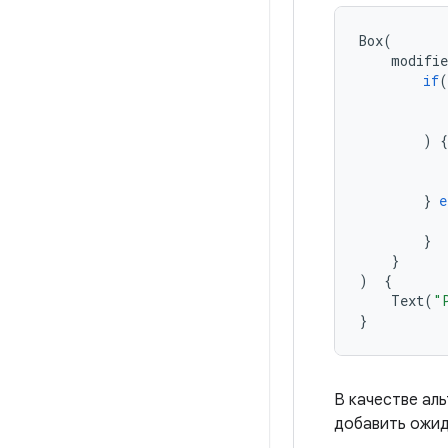
Box
(
modifie
if
(
)
{
}
e
}
}
)
{
Text
(
"
}
В качестве ал
добавить ожид