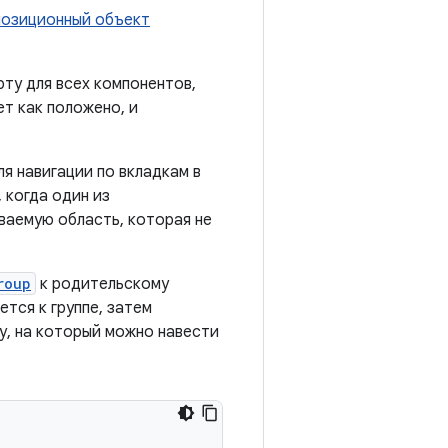
позиционный объект
рту для всех компонентов,
т как положено, и
я навигации по вкладкам в
 когда один из
ваемую область, которая не
roup
к родительскому
тся к группе, затем
у, на который можно навести