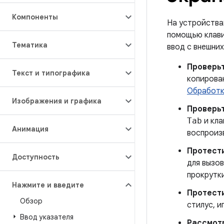
Компоненты
На устройства
помощью клави
Тематика
ввод с внешни
Проверь
Текст и типографика
копирова
Обработк
Изображения и графика
Проверь
Tab
и кла
Анимация
воспроиз
Протест
Доступность
для вызов
прокрутк
Нажмите и введите
Протести
Обзор
стилус, и
Ввод указателя
Рассмот