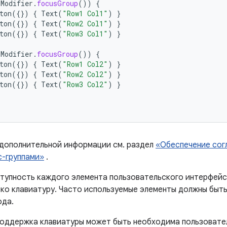
(
Modifier
.
focusGroup
())
{
ton
({})
{
Text
(
"Row1 Col1"
)
}
ton
({})
{
Text
(
"Row2 Col1"
)
}
ton
({})
{
Text
(
"Row3 Col1"
)
}
(
Modifier
.
focusGroup
())
{
ton
({})
{
Text
(
"Row1 Col2"
)
}
ton
({})
{
Text
(
"Row2 Col2"
)
}
ton
({})
{
Text
(
"Row3 Col2"
)
}
 дополнительной информации см. раздел
«Обеспечение сог
с-группами»
.
тупность каждого элемента пользовательского интерфейс
ько клавиатуру. Часто используемые элементы должны быть
ода.
поддержка клавиатуры может быть необходима пользовате