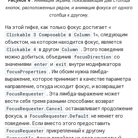
Рисунок 4
. Анимация экрана, показывающая два столбца
кнопок, расположенных рядом, и анимация фокуса от одного
столбца к другому.
На этой гифке, как только фокус достигает «
Clickable 3 Composable
в
Column
1», следующим
объектом, на котором находится фокус, является
Clickable 4
в другом
Column
. Этого поведения
можно добиться, объединив
focusDirection
со
значениями
enter
и
exit
внутри модификатора
focusProperties
. Им обоим нужна лямбда-
выражение, которое принимает в качестве параметра
направление, откуда исходит фокус, и возвращает
FocusRequester
. Эта лямбда-выражение может
вести себя тремя разными способами: возврат
FocusRequester.Cancel
останавливает продолжение
фокуса, а
FocusRequester.Default
не меняет его
поведение. Если вместо этого предоставить
FocusRequester
прикрепленный к другому