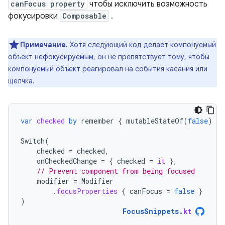
canFocus property
чтобы исключить возможность
фокусировки
Composable
.
Примечание.
Хотя следующий код делает компонуемый
объект нефокусируемым, он не препятствует тому, чтобы
компонуемый объект реагировал на события касания или
щелчка.
var
checked
by
remember
{
mutableStateOf
(
false
)
}
Switch
(
checked
=
checked
,
onCheckedChange
=
{
checked
=
it
},
// Prevent component from being focused
modifier
=
Modifier
.
focusProperties
{
canFocus
=
false
}
)
FocusSnippets
.
kt