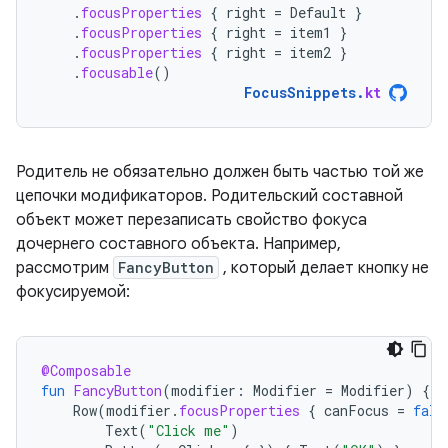
.
focusProperties
{
right
=
Default
}
.
focusProperties
{
right
=
item1
}
.
focusProperties
{
right
=
item2
}
.
focusable
()
FocusSnippets
.
kt
Родитель не обязательно должен быть частью той же
цепочки модификаторов. Родительский составной
объект может перезаписать свойство фокуса
дочернего составного объекта. Например,
рассмотрим
FancyButton
, который делает кнопку не
фокусируемой:
@Composable
fun
FancyButton
(
modifier
:
Modifier
=
Modifier
)
{
Row
(
modifier
.
focusProperties
{
canFocus
=
fals
Text
(
"Click me"
)