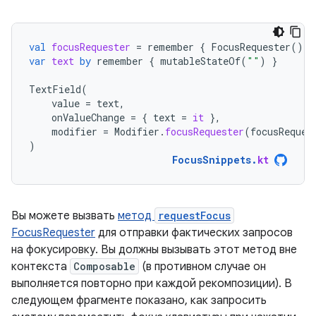
val
focusRequester
=
remember
{
FocusRequester
()
}
var
text
by
remember
{
mutableStateOf
(
""
)
}
TextField
(
value
=
text
,
onValueChange
=
{
text
=
it
},
modifier
=
Modifier
.
focusRequester
(
focusReques
)
FocusSnippets
.
kt
Вы можете вызвать
метод
requestFocus
FocusRequester
для отправки фактических запросов
на фокусировку. Вы должны вызывать этот метод вне
контекста
Composable
(в противном случае он
выполняется повторно при каждой рекомпозиции). В
следующем фрагменте показано, как запросить