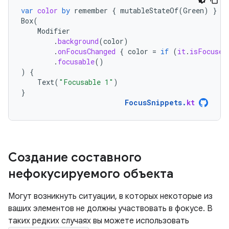
var
color
by
remember
{
mutableStateOf
(
Green
)
}
Box
(
Modifier
.
background
(
color
)
.
onFocusChanged
{
color
=
if
(
it
.
isFocused
.
focusable
()
)
{
Text
(
"Focusable 1"
)
}
FocusSnippets
.
kt
Создание составного
нефокусируемого объекта
Могут возникнуть ситуации, в которых некоторые из
ваших элементов не должны участвовать в фокусе. В
таких редких случаях вы можете использовать