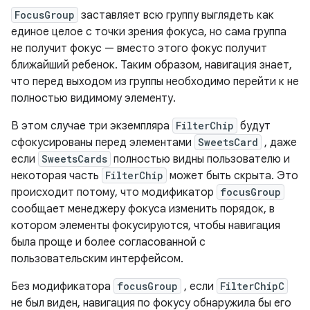
FocusGroup
заставляет всю группу выглядеть как
единое целое с точки зрения фокуса, но сама группа
не получит фокус — вместо этого фокус получит
ближайший ребенок. Таким образом, навигация знает,
что перед выходом из группы необходимо перейти к не
полностью видимому элементу.
В этом случае три экземпляра
FilterChip
будут
сфокусированы перед элементами
SweetsCard
, даже
если
SweetsCards
полностью видны пользователю и
некоторая часть
FilterChip
может быть скрыта. Это
происходит потому, что модификатор
focusGroup
сообщает менеджеру фокуса изменить порядок, в
котором элементы фокусируются, чтобы навигация
была проще и более согласованной с
пользовательским интерфейсом.
Без модификатора
focusGroup
, если
FilterChipC
не был виден, навигация по фокусу обнаружила бы его