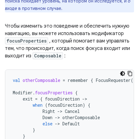
поиска покидает уровень, на котором он исследуется, и
о
входе
в противном случае.
Чтобы изменить это поведение и обеспечить нужную
навигацию, вы можете использовать модификатор
focusProperties
, который помогает вам управлять
тем, что происходит, когда поиск фокуса входит или
выходит из
Composable
:
val
otherComposable
=
remember
{
FocusRequester
()
Modifier
.
focusProperties
{
exit
=
{
focusDirection
-
when
(
focusDirection
)
{
Right
-
>
Cancel
Down
-
>
otherComposable
else
-
>
Default
}
}