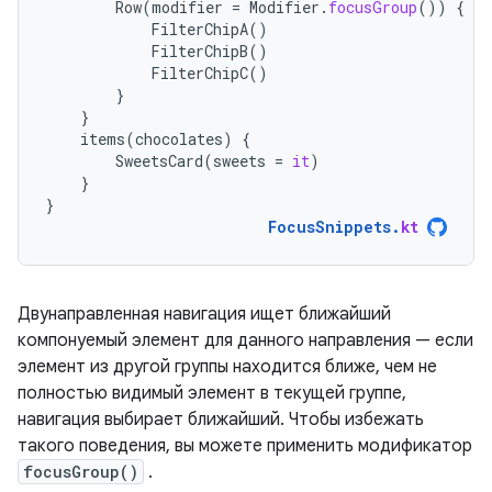
Row
(
modifier
=
Modifier
.
focusGroup
())
{
FilterChipA
()
FilterChipB
()
FilterChipC
()
}
}
items
(
chocolates
)
{
SweetsCard
(
sweets
=
it
)
}
}
FocusSnippets
.
kt
Двунаправленная навигация ищет ближайший
компонуемый элемент для данного направления — если
элемент из другой группы находится ближе, чем не
полностью видимый элемент в текущей группе,
навигация выбирает ближайший. Чтобы избежать
такого поведения, вы можете применить модификатор
focusGroup()
.