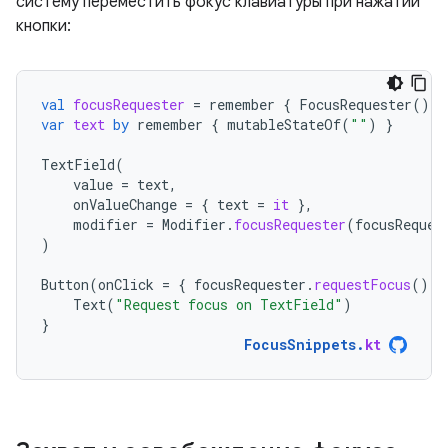
систему переместить фокус клавиатуры при нажатии
кнопки:
val
focusRequester
=
remember
{
FocusRequester
()
}
var
text
by
remember
{
mutableStateOf
(
""
)
}
TextField
(
value
=
text
,
onValueChange
=
{
text
=
it
},
modifier
=
Modifier
.
focusRequester
(
focusReques
)
Button
(
onClick
=
{
focusRequester
.
requestFocus
()
}
Text
(
"Request focus on TextField"
)
}
FocusSnippets
.
kt