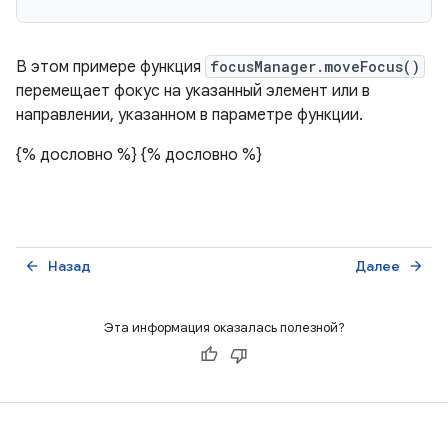
В этом примере функция
focusManager.moveFocus()
перемещает фокус на указанный элемент или в
направлении, указанном в параметре функции.
{% дословно %}
{% дословно %}
Назад
Далее
arrow_back
arrow_forward
Эта информация оказалась полезной?