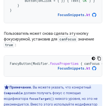
Button
(
onClick
=
{
})
{
Text
(
"OK"
)
}
}
}
FocusSnippets
.
kt
Пользователь может снова сделать эту кнопку
фокусируемой, установив для
canFocus
значение
true
:
FancyButton
(
Modifier
.
focusProperties
{
canFocus
=
FocusSnippets
.
kt
Примечание.
Вы можете указать, что конкретный
должен получать фокус с помощью
Composable
модификатора
низкого уровня, но это не
focusTarget()
рекомендуется. Вместо этого используйте модификатор