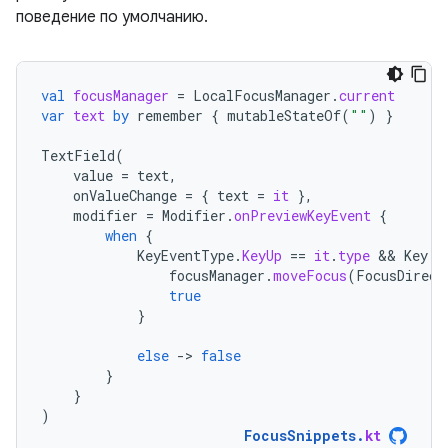
поведение по умолчанию.
val
focusManager
=
LocalFocusManager
.
current
var
text
by
remember
{
mutableStateOf
(
""
)
}
TextField
(
value
=
text
,
onValueChange
=
{
text
=
it
},
modifier
=
Modifier
.
onPreviewKeyEvent
{
when
{
KeyEventType
.
KeyUp
==
it
.
type
 && 
Key
.
T
focusManager
.
moveFocus
(
FocusDirect
true
}
else
-
>
false
}
}
)
FocusSnippets
.
kt