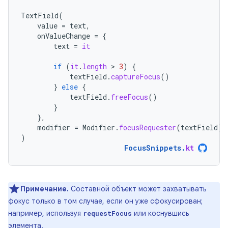
TextField
(
value
=
text
,
onValueChange
=
{
text
=
it
if
(
it
.
length
 > 
3
)
{
textField
.
captureFocus
()
}
else
{
textField
.
freeFocus
()
}
},
modifier
=
Modifier
.
focusRequester
(
textField
)
)
FocusSnippets
.
kt
Примечание.
Составной объект может захватывать
фокус только в том случае, если он уже сфокусирован;
например, используя
или коснувшись
requestFocus
элемента.