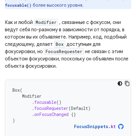
более высокого уровня.
focusable()
Как и любой
Modifier
, связанные с фокусом, они
ведут себя по-разному в зависимости от порядка, в
котором вы их объявляете. Например, код, подобный
следующему, делает
Box
доступным для
фокусировки, но
FocusRequester
не связан с этим
объектом фокусировки, поскольку он объявлен после
объекта фокусировки.
Box
(
Modifier
.
focusable
()
.
focusRequester
(
Default
)
.
onFocusChanged
{}
)
FocusSnippets
.
kt