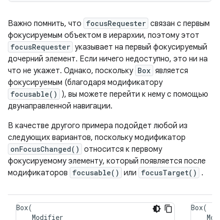
Важно помнить, что
focusRequester
связан с первым
фокусируемым объектом в иерархии, поэтому этот
focusRequester
указывает на первый фокусируемый
дочерний элемент. Если ничего недоступно, это ни на
что не укажет. Однако, поскольку
Box
является
фокусируемым (благодаря модификатору
focusable()
), вы можете перейти к нему с помощью
двунаправленной навигации.
В качестве другого примера подойдет любой из
следующих вариантов, поскольку модификатор
onFocusChanged()
относится к первому
фокусируемому элементу, который появляется после
модификаторов
focusable()
или
focusTarget()
.
Box
(
Box
(
Modifier
Mod