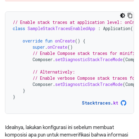
// Enable stack traces at application level: onCre
class
SampleStackTracesEnabledApp
:
Application
()
override
fun
onCreate
()
{
super
.
onCreate
()
// Enable Compose stack traces for minifie
Composer
.
setDiagnosticStackTraceMode
(
Compo
// Alternatively:
// Enable verbose Compose stack traces for
Composer
.
setDiagnosticStackTraceMode
(
Compo
}
}
Stacktraces
.
kt
Idealnya, lakukan konfigurasi ini sebelum membuat
komposisi apa pun untuk memverifikasi bahwa informasi