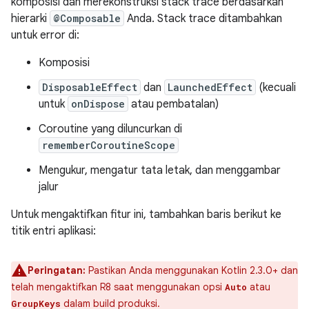
komposisi dan merekonstruksi stack trace berdasarkan
hierarki
@Composable
Anda. Stack trace ditambahkan
untuk error di:
Komposisi
DisposableEffect
dan
LaunchedEffect
(kecuali
untuk
onDispose
atau pembatalan)
Coroutine yang diluncurkan di
rememberCoroutineScope
Mengukur, mengatur tata letak, dan menggambar
jalur
Untuk mengaktifkan fitur ini, tambahkan baris berikut ke
titik entri aplikasi:
Peringatan:
Pastikan Anda menggunakan Kotlin 2.3.0+ dan
telah mengaktifkan R8 saat menggunakan opsi
atau
Auto
dalam build produksi.
GroupKeys