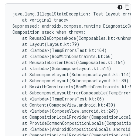
java.lang.IllegalStateException: Test layout error

    at <original trace>

Suppressed: androidx.compose.runtime.DiagnosticComp
Composition stack when thrown:

    at ReusableComposeNode(Composables.kt:<unknown 
    at Layout(Layout.kt:79)

    at <lambda>(TempErrorsTest.kt:164)

    at <lambda>(BoxWithConstraints.kt:66)

    at ReusableContentHost(Composables.kt:164)

    at <lambda>(SubcomposeLayout.kt:514)

    at SubcomposeLayout(SubcomposeLayout.kt:114)

    at SubcomposeLayout(SubcomposeLayout.kt:80)

    at BoxWithConstraints(BoxWithConstraints.kt:64)
    at SubcomposeLayoutErrorComposable(TempErrorsT
    at <lambda>(TempErrorsTest.kt:86)

    at Content(ComposeView.android.kt:430)

    at <lambda>(ComposeView.android.kt:249)

    at CompositionLocalProvider(CompositionLocal.k
    at ProvideCommonCompositionLocals(CompositionL
    at <lambda>(AndroidCompositionLocals.android.kt
    at CompositionLocalProvider(CompositionLocal.k