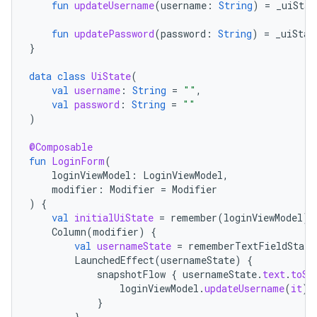
fun
updateUsername
(
username
:
String
)
=
_uiStat
fun
updatePassword
(
password
:
String
)
=
_uiStat
}
data
class
UiState
(
val
username
:
String
=
""
,
val
password
:
String
=
""
)
@Composable
fun
LoginForm
(
loginViewModel
:
LoginViewModel
,
modifier
:
Modifier
=
Modifier
)
{
val
initialUiState
=
remember
(
loginViewModel
)
Column
(
modifier
)
{
val
usernameState
=
rememberTextFieldState
LaunchedEffect
(
usernameState
)
{
snapshotFlow
{
usernameState
.
text
.
toSt
loginViewModel
.
updateUsername
(
it
)
}
}