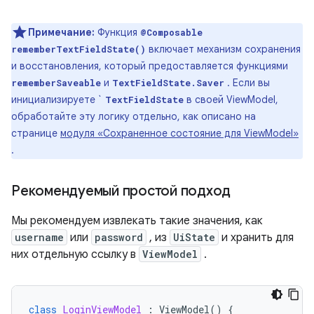
Примечание:
Функция
@Composable
включает механизм сохранения
rememberTextFieldState()
и восстановления, который предоставляется функциями
и
. Если вы
rememberSaveable
TextFieldState.Saver
инициализируете `
в своей ViewModel,
TextFieldState
обработайте эту логику отдельно, как описано на
странице
модуля «Сохраненное состояние для ViewModel»
.
Рекомендуемый простой подход
Мы рекомендуем извлекать такие значения, как
username
или
password
, из
UiState
и хранить для
них отдельную ссылку в
ViewModel
.
class
LoginViewModel
:
ViewModel
()
{