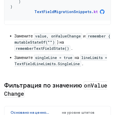
)
}
TextFieldMigrationSnippets
.
kt
Замените
value, onValueChange
и
remember {
mutableStateOf("")
} на
rememberTextFieldState()
.
Замените
singleLine = true
на
lineLimits =
TextFieldLineLimits.SingleLine
.
Фильтрация по значению
on
Value
Change
Основано на ценностях
на уровне штатов