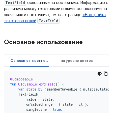
TextField
основанные на состояниях. Информацию о
различиях между текстовыми полями, основанными на
значениях и состояниях, см. на странице
«Настройка
текстовых полей
TextField
.
Основное использование
Основано на ценностях
на уровне штатов
@Composable
fun
OldSimpleTextField
()
{
var
state
by
rememberSaveable
{
mutableStateOf
TextField
(
value
=
state
,
onValueChange
=
{
state
=
it
},
singleLine
=
true
,