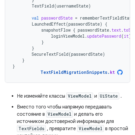
TextField
(
usernameState
)
val
passwordState
=
rememberTextFieldState
LaunchedEffect
(
passwordState
)
{
snapshotFlow
{
passwordState
.
text
.
toSt
loginViewModel
.
updatePassword
(
it
)
}
}
SecureTextField
(
passwordState
)
}
}
TextFieldMigrationSnippets
.
kt
Не изменяйте классы
ViewModel
и
UiState
.
Вместо того чтобы напрямую передавать
состояние в
ViewModel
и делать его
источником достоверной информации для
TextFields
, превратите
ViewModel
в простой