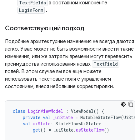
TextFields
в составном компоненте
LoginForm
.
Соответствующий подход
Подобные архитектурные изменения не всегда даются
легко. У вас может не быть возможности внести такие
изменения, или же затраты времени могут перевесить
преимущества использования новых
TextField
полей. В этом случае вы все еще можете
использовать текстовые поля с управлением
состоянием, внеся небольшие корректировки.
class
LoginViewModel
:
ViewModel
()
{
private
val
_uiState
=
MutableStateFlow
(
UiStat
val
uiState
:
StateFlow<UiState>
get
()
=
_uiState
.
asStateFlow
()