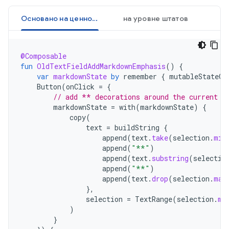
Основано на ценностях
на уровне штатов
@Composable
fun
OldTextFieldAddMarkdownEmphasis
()
{
var
markdownState
by
remember
{
mutableStateOf
Button
(
onClick
=
{
// add ** decorations around the current s
markdownState
=
with
(
markdownState
)
{
copy
(
text
=
buildString
{
append
(
text
.
take
(
selection
.
min
append
(
"**"
)
append
(
text
.
substring
(
selectio
append
(
"**"
)
append
(
text
.
drop
(
selection
.
max
},
selection
=
TextRange
(
selection
.
mi
)
}