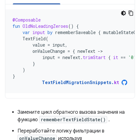
@Composable
fun
OldNoLeadingZeroes
()
{
var
input
by
rememberSaveable
{
mutableStateOf
TextField
(
value
=
input
,
onValueChange
=
{
newText
-
input
=
newText
.
trimStart
{
it
==
'0'
}
)
}
TextFieldMigrationSnippets
.
kt
Замените цикл обратного вызова значения на
функцию
rememberTextFieldState()
.
Переработайте логику фильтрации в
onValueChange
используя