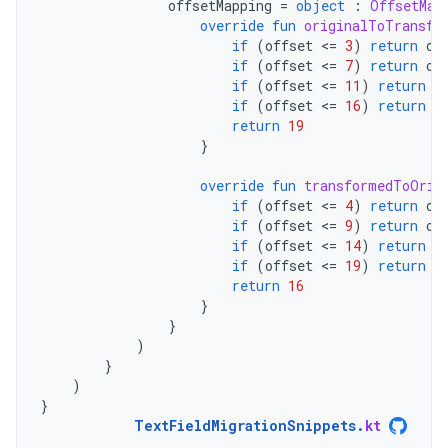
offsetMapping
=
object
:
OffsetMap
override
fun
originalToTransfo
if
(
offset
<
=
3
)
return
of
if
(
offset
<
=
7
)
return
of
if
(
offset
<
=
11
)
return
o
if
(
offset
<
=
16
)
return
o
return
19
}
override
fun
transformedToOrig
if
(
offset
<
=
4
)
return
of
if
(
offset
<
=
9
)
return
of
if
(
offset
<
=
14
)
return
o
if
(
offset
<
=
19
)
return
o
return
16
}
}
)
}
)
}
TextFieldMigrationSnippets
.
kt