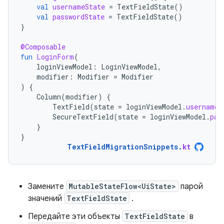
val
usernameState
=
TextFieldState
()
val
passwordState
=
TextFieldState
()
}
@Composable
fun
LoginForm
(
loginViewModel
:
LoginViewModel
,
modifier
:
Modifier
=
Modifier
)
{
Column
(
modifier
)
{
TextField
(
state
=
loginViewModel
.
usernameS
SecureTextField
(
state
=
loginViewModel
.
pas
}
}
TextFieldMigrationSnippets
.
kt
Замените
MutableStateFlow<UiState>
парой
значений
TextFieldState
.
Передайте эти объекты
TextFieldState
в