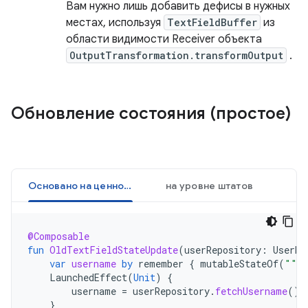
Вам нужно лишь добавить дефисы в нужных
местах, используя
TextFieldBuffer
из
области видимости Receiver объекта
OutputTransformation.transformOutput
.
Обновление состояния (простое)
Основано на ценностях
на уровне штатов
@Composable
fun
OldTextFieldStateUpdate
(
userRepository
:
UserRe
var
username
by
remember
{
mutableStateOf
(
""
)
LaunchedEffect
(
Unit
)
{
username
=
userRepository
.
fetchUsername
()
}