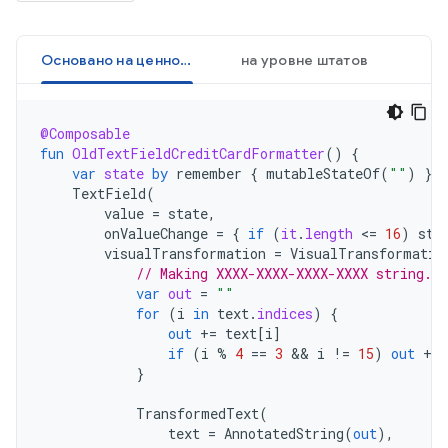
Основано на ценностях
на уровне штатов
@Composable
fun
OldTextFieldCreditCardFormatter
()
{
var
state
by
remember
{
mutableStateOf
(
""
)
}
TextField
(
value
=
state
,
onValueChange
=
{
if
(
it
.
length
<
=
16
)
sta
visualTransformation
=
VisualTransformatio
// Making XXXX-XXXX-XXXX-XXXX string.
var
out
=
""
for
(
i
in
text
.
indices
)
{
out
+=
text
[
i
]
if
(
i
%
4
==
3
 && 
i
!=
15
)
out
+=
}
TransformedText
(
text
=
AnnotatedString
(
out
),