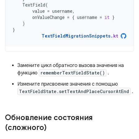
TextField
(
value
=
username
,
onValueChange
=
{
username
=
it
}
)
}
TextFieldMigrationSnippets
.
kt
Замените цикл обратного вызова значения на
функцию
rememberTextFieldState()
.
Измените присвоение значения с помощью
TextFieldState.setTextAndPlaceCursorAtEnd
.
Обновление состояния
(сложного)