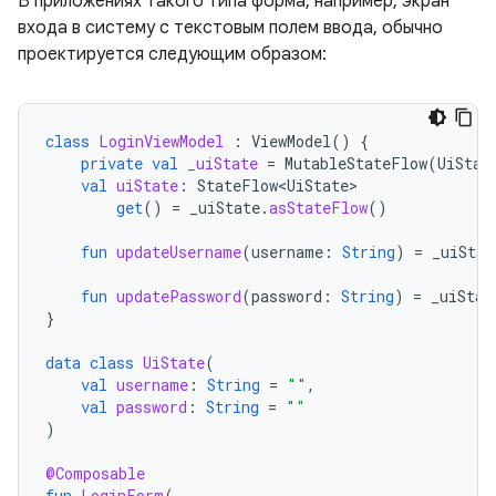
В приложениях такого типа форма, например, экран
входа в систему с текстовым полем ввода, обычно
проектируется следующим образом:
class
LoginViewModel
:
ViewModel
()
{
private
val
_uiState
=
MutableStateFlow
(
UiStat
val
uiState
:
StateFlow<UiState>
get
()
=
_uiState
.
asStateFlow
()
fun
updateUsername
(
username
:
String
)
=
_uiStat
fun
updatePassword
(
password
:
String
)
=
_uiStat
}
data
class
UiState
(
val
username
:
String
=
""
,
val
password
:
String
=
""
)
@Composable
fun
LoginForm
(