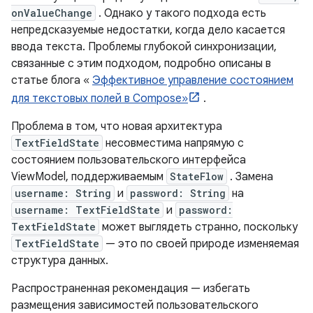
onValueChange
. Однако у такого подхода есть
непредсказуемые недостатки, когда дело касается
ввода текста. Проблемы глубокой синхронизации,
связанные с этим подходом, подробно описаны в
статье блога «
Эффективное управление состоянием
для текстовых полей в Compose»
.
Проблема в том, что новая архитектура
TextFieldState
несовместима напрямую с
состоянием пользовательского интерфейса
ViewModel, поддерживаемым
StateFlow
. Замена
username: String
и
password: String
на
username: TextFieldState
и
password:
TextFieldState
может выглядеть странно, поскольку
TextFieldState
— это по своей природе изменяемая
структура данных.
Распространенная рекомендация — избегать
размещения зависимостей пользовательского