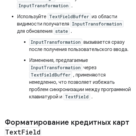
InputTransformation
.
Используйте
TextFieldBuffer
из области
видимости получателя
InputTransformation
для обновления
state
.
InputTransformation
вызывается сразу
после получения пользовательского ввода.
Изменения, предлагаемые
InputTransformation
через
TextFieldBuffer
, применяются
немедленно, что позволяет избежать
проблем синхронизации между программной
клавиатурой и
TextField
.
Форматирование кредитных карт
Text
Field