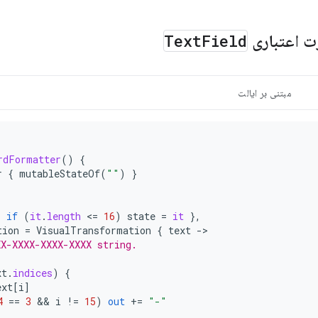
رت اعتباری
Field
Text
مبتنی بر ایالت
rdFormatter
()
{
r
{
mutableStateOf
(
""
)
}
{
if
(
it
.
length
<
=
16
)
state
=
it
},
tion
=
VisualTransformation
{
text
-
XX-XXXX-XXXX-XXXX string.
xt
.
indices
)
{
ext
[
i
]
4
==
3
 && 
i
!=
15
)
out
+=
"-"