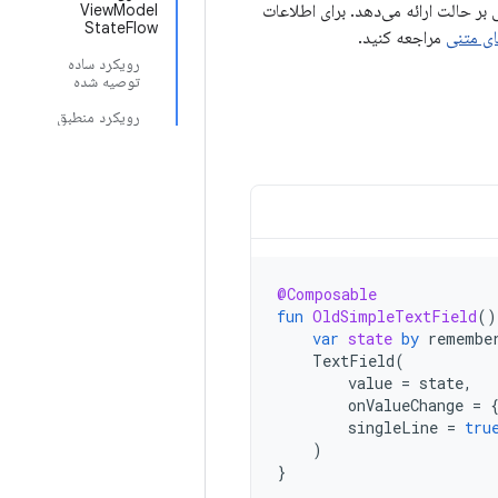
بر حالت ارائه می‌دهد. برای اطلاعات
ViewModel
StateFlow
ای متنی
مراجعه کنید.
رویکرد ساده
توصیه شده
رویکرد منطبق
@Composable
fun
OldSimpleTextField
()
var
state
by
remembe
TextField
(
value
=
state
,
onValueChange
=
singleLine
=
tru
)
}