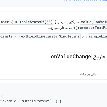
value, onVal
جایگزین کنید و
} را با
ember { mutableStateOf("")
rememberTextFie
به خاطر بسپارید.
singleLi
را با
eLimits = TextFieldLineLimits.SingleLine
ز طریق
Change
Value
on
مبتنی بر ایالت
{
rSaveable
{
mutableStateOf
(
""
)
}