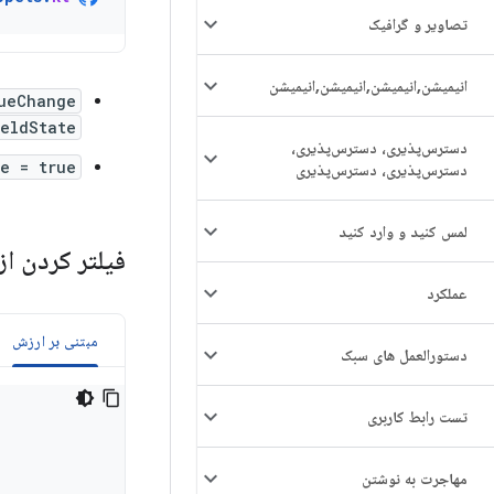
تصاویر و گرافیک
انیمیشن
,
انیمیشن
,
انیمیشن
,
انیمیشن
ueChange
ldState()
دسترس‌پذیری، دسترس‌پذیری،
ne = true
دسترس‌پذیری، دسترس‌پذیری
لمس کنید و وارد کنید
فیلتر کردن ا
عملکرد
مبتنی بر ارزش
دستورالعمل های سبک
تست رابط کاربری
مهاجرت به نوشتن