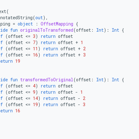
ext
(
nnotatedString
(
out
),
pping
=
object
:
OffsetMapping
{
ride
fun
originalToTransformed
(
offset
:
Int
):
Int
{
if
(
offset
<
=
3
)
return
offset
if
(
offset
<
=
7
)
return
offset
+
1
if
(
offset
<
=
11
)
return
offset
+
2
if
(
offset
<
=
16
)
return
offset
+
3
return
19
ride
fun
transformedToOriginal
(
offset
:
Int
):
Int
{
if
(
offset
<
=
4
)
return
offset
if
(
offset
<
=
9
)
return
offset
-
1
if
(
offset
<
=
14
)
return
offset
-
2
if
(
offset
<
=
19
)
return
offset
-
3
return
16