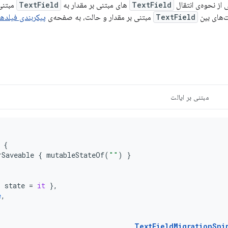
از نحوه‌ی انتقال
TextField
های مبتنی بر مقدار به
TextField
مبتنی 
ت‌های بین
TextField
مبتنی بر مقدار و حالت، به صفحه‌ی
پیکربندی فیلده
مبتنی بر ایالت
{
rSaveable
{
mutableStateOf
(
""
)
}
{
state
=
it
},
e
,
TextFieldMigrationSni