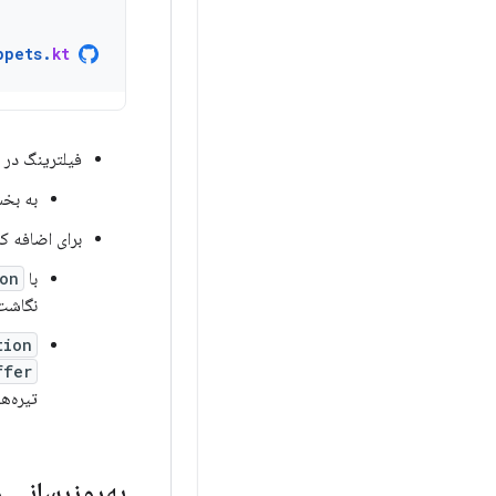
ppets
.
kt
فیلترینگ در
به ب
برای اضافه ک
با
on
نگاشت
tion
ffer
تیره‌ه
به‌روزرسانی