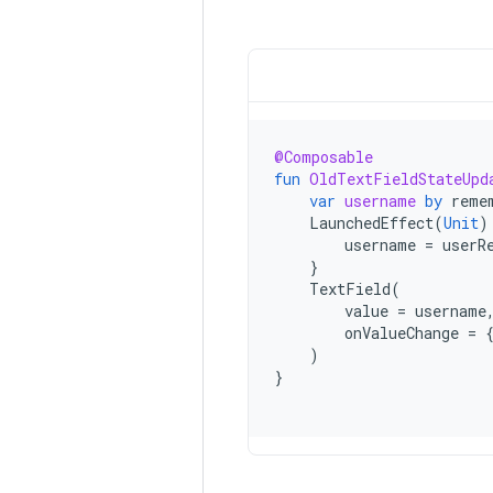
@Composable
fun
OldTextFieldStateUpd
var
username
by
reme
LaunchedEffect
(
Unit
)
username
=
userR
}
TextField
(
value
=
username
onValueChange
=
)
}