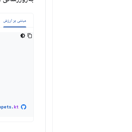
مبتنی بر ارزش
ppets
.
kt