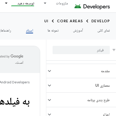
ملزومات
توسعه دهید
UI
CORE AREAS
DEVELOP
نمای کلی
آموزش
نمونه ها
اسناد
راهنماها
است.
مقدمه
Android Developers
معماری UI
به فیلده
طرح بندی برنامه
اجزاء