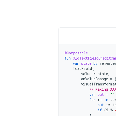
@Composable
fun
OldTextFieldCreditCa
var
state
by
remembe
TextField
(
value
=
state
,
onValueChange
=
visualTransforma
// Making XX
var
out
=
""
for
(
i
in
te
out
+=
t
if
(
i
%
}