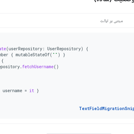
مبتنی بر ایالت
ate
(
userRepository
:
UserRepository
)
{
mber
{
mutableStateOf
(
""
)
}
{
epository
.
fetchUsername
()
,
{
username
=
it
}
TextFieldMigrationSni