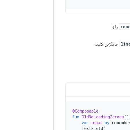
rem
lin
جایگزین کنید.
@Composable
fun
OldNoLeadingZeroes
()
var
input
by
remembe
TextField
(