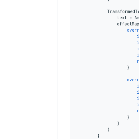
TransformedT
text
=
A
offsetMa
over
}
over
}
}
)
}