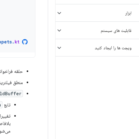
ابزار
قابلیت های سیستم
ppets
.
kt
ویجت ها را ایجاد کنید
حلقه فراخوانی
منطق فیلترین
ldBuffer
تابع
n
تغییر
بلافاص
می‌شو