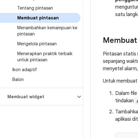
menguntun
Tentang pintasan
satu lang
Membuat pintasan
Menambahkan kemampuan ke
pintasan
Membuat p
Mengelola pintasan
Menerapkan praktik terbaik
Pintasan statis
untuk pintasan
sepanjang waktu 
menyetel alarm,
Ikon adaptif
Balon
Untuk membuat p
Dalam fil
Membuat widget
tindakan
Tambahka
aplikasi di