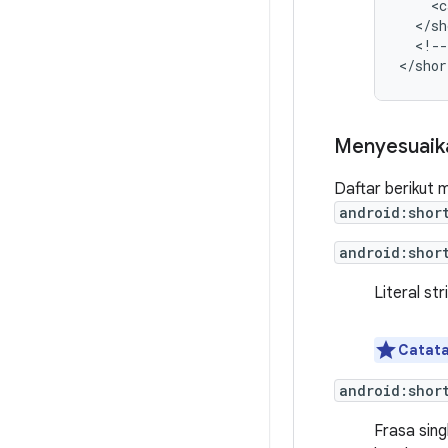
<c
<!--
Menyesuaikan
Daftar berikut m
android:shor
android:shor
Literal st
Catata
android:shor
Frasa sing