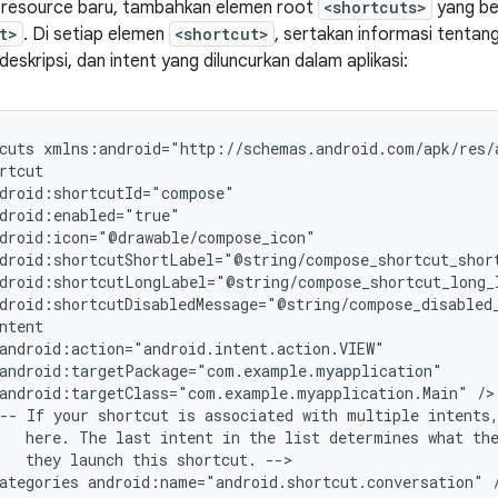
e resource baru, tambahkan elemen root
<shortcuts>
yang ber
t>
. Di setiap elemen
<shortcut>
, sertakan informasi tentan
 deskripsi, dan intent yang diluncurkan dalam aplikasi:
cuts
android:targetClass="com.example.myapplication.Main"
--
If
your
shortcut
is
associated
with
multiple
intents
here.
The
last
intent
in
the
list
determines
what
th
they
launch
this
shortcut.
ategories
android:name="android.shortcut.conversation"