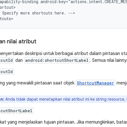
apability-binding
android:key="actions.intent.CREATE_ME
Specify
more
shortcuts
here.
-->

 nilai atribut
enyertakan deskripsi untuk berbagai atribut dalam pintasan stati
tcutId
dan
android:shortcutShortLabel
. Semua nilai lainn
tcutId
ring yang mewakili pintasan saat objek
ShortcutManager
menja
n:
Anda tidak dapat menetapkan nilai atribut ini ke string resource,
tcutShortLabel
kat yang menjelaskan tujuan pintasan. Jika memungkinkan, batasi