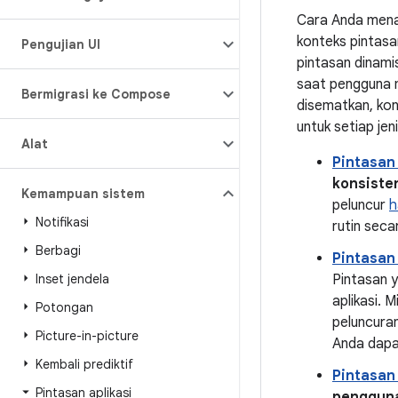
Cara Anda mena
konteks pintasa
Pengujian UI
pintasan dinami
saat pengguna m
Bermigrasi ke Compose
disematkan, kon
untuk setiap jen
Alat
Pintasan 
konsiste
Kemampuan sistem
peluncur
h
Notifikasi
rutin seca
Berbagi
Pintasan
Inset jendela
Pintasan y
aplikasi. 
Potongan
peluncura
Picture-in-picture
Anda dapa
Kembali prediktif
Pintasan
Pintasan aplikasi
penggun