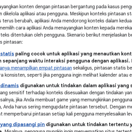
yangkan konten dengan pintasan bergantung pada kasus peng
n dikelola aplikasi atau pengguna. Meskipun konteks pintasan s
s terus berubah, aplikasi Anda mendorong konteks dalam kedua
emilih cara aplikasi Anda menayangkan konten kepada mereka,
teks ditentukan oleh pengguna. Skenario berikut menjelaskan
is pintasan:
statis
paling cocok untuk aplikasi yang menautkan kon
n sepanjang waktu interaksi pengguna dengan aplikasi.
anya menampilkan empat pintasan
sekaligus, pintasan statis 
ra konsisten, seperti jika pengguna ingin melihat kalender atau
 dinamis
digunakan untuk tindakan dalam aplikasi yang s
ang sensitif terhadap konteks disesuaikan dengan tindakan yan
Misalnya, jika Anda membuat game yang memungkinkan pengguna m
n, Anda harus sering mengupdate pintasan tersebut. Dengan m
t memperbarui pintasan setiap kali pengguna menyelesaikan lev
 yang dipasangi pin
digunakan untuk tindakan tertentu y
a.
Misalnya, pengguna mungkin ingin menyematkan situs tertentu 