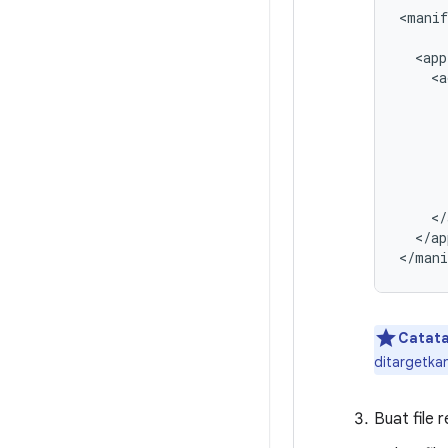
<manif
<app
<a
</ap
Catata
ditargetka
Buat file