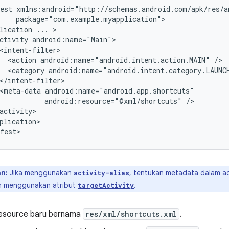
est
lication
...
ctivity
<action
android:name="android.intent.action.MAIN"
<category
android:name="android.intent.category.LAUNC
<meta-data
android:resource="@xml/shortcuts"
plication>

n:
Jika menggunakan
, tentukan metadata dalam act
activity-alias
n menggunakan atribut
.
targetActivity
 resource baru bernama
res/xml/shortcuts.xml
.