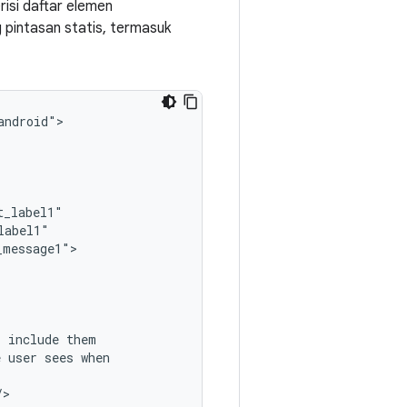
isi daftar elemen
g pintasan statis, termasuk
,
include
e
user
sees