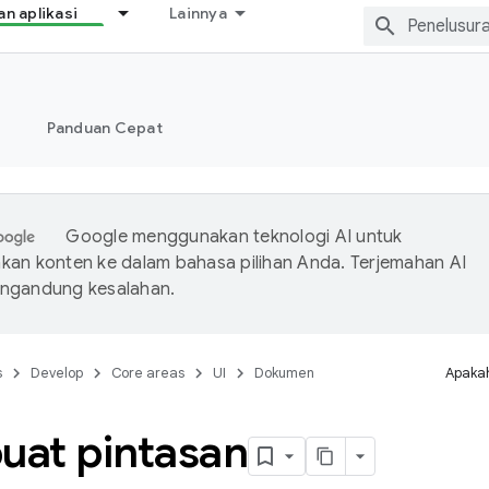
 aplikasi
Lainnya
Panduan Cepat
Google menggunakan teknologi AI untuk
an konten ke dalam bahasa pilihan Anda. Terjemahan AI
ngandung kesalahan.
s
Develop
Core areas
UI
Dokumen
Apakah
at pintasan