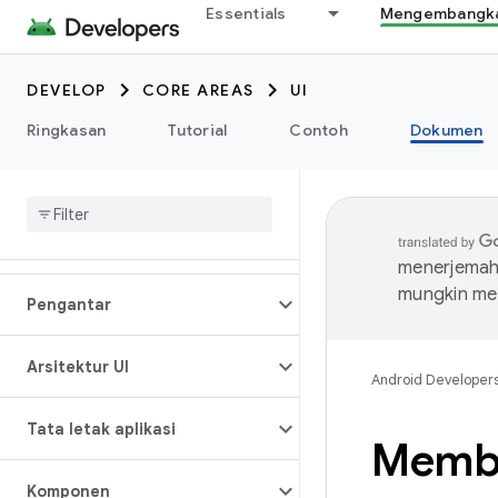
Essentials
Mengembangkan
DEVELOP
CORE AREAS
UI
Ringkasan
Tutorial
Contoh
Dokumen
menerjemahk
mungkin me
Pengantar
Arsitektur UI
Android Developer
Tata letak aplikasi
Membu
Komponen