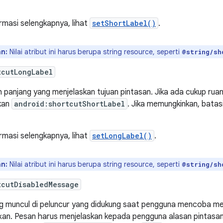
rmasi selengkapnya, lihat
setShortLabel()
.
n:
Nilai atribut ini harus berupa string resource, seperti
@string/sh
tcutLongLabel
h panjang yang menjelaskan tujuan pintasan. Jika ada cukup rua
ukan
android:shortcutShortLabel
. Jika memungkinkan, batasi
rmasi selengkapnya, lihat
setLongLabel()
.
n:
Nilai atribut ini harus berupa string resource, seperti
@string/sh
tcutDisabledMessage
g muncul di peluncur yang didukung saat pengguna mencoba me
kan. Pesan harus menjelaskan kepada pengguna alasan pintasan di