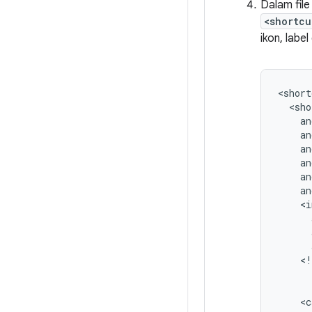
Dalam fil
<shortcu
ikon, label
<short
<!
<c