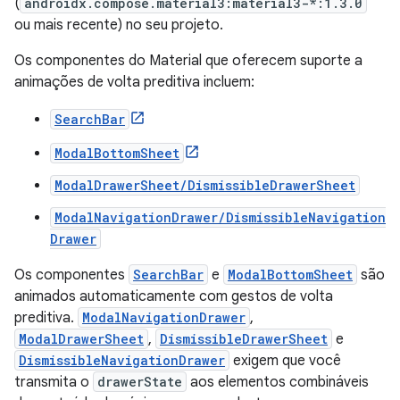
(
androidx.compose.material3:material3-*:1.3.0
ou mais recente) no seu projeto.
Os componentes do Material que oferecem suporte a
animações de volta preditiva incluem:
SearchBar
ModalBottomSheet
ModalDrawerSheet/DismissibleDrawerSheet
ModalNavigationDrawer/DismissibleNavigation
Drawer
Os componentes
SearchBar
e
ModalBottomSheet
são
animados automaticamente com gestos de volta
preditiva.
ModalNavigationDrawer
,
ModalDrawerSheet
,
DismissibleDrawerSheet
e
DismissibleNavigationDrawer
exigem que você
transmita o
drawerState
aos elementos combináveis