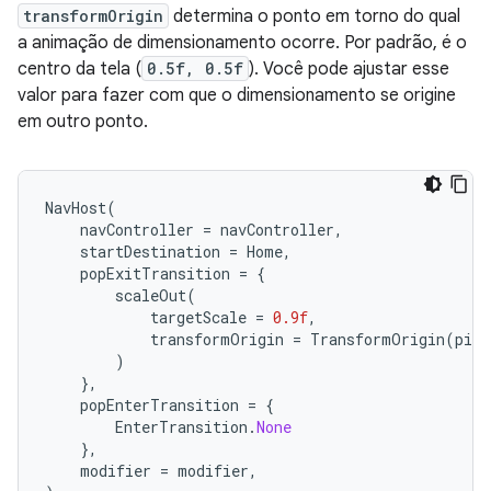
transformOrigin
determina o ponto em torno do qual
a animação de dimensionamento ocorre. Por padrão, é o
centro da tela (
0.5f, 0.5f
). Você pode ajustar esse
valor para fazer com que o dimensionamento se origine
em outro ponto.
NavHost
(
navController
=
navController
,
startDestination
=
Home
,
popExitTransition
=
{
scaleOut
(
targetScale
=
0.9f
,
transformOrigin
=
TransformOrigin
(
pivo
)
},
popEnterTransition
=
{
EnterTransition
.
None
},
modifier
=
modifier
,