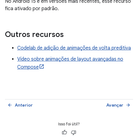
No Android 15 e em versões mais recentes, esse recurso
fica ativado por padrão.
Outros recursos
Codelab de adição de animações de volta preditiva
Vídeo sobre animações de layout avançadas no
Compose
Anterior
Avançar
arrow_back
arrow_forward
Isso foi útil?