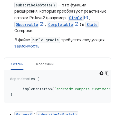
subscribeAsState()
— это функции
расширения, которые преобразуют реактивные
потоки RxJava2 (например,
Single
,
Observable
,
Completable
) в
State
Compose.
В файле
build.gradle
требуется следующая
зависимость
:
Котлин
Классный
dependencies
{
...
implementation
(
"androidx.compose.runtime:run
}
RxJava3
:
subscribeAsState()