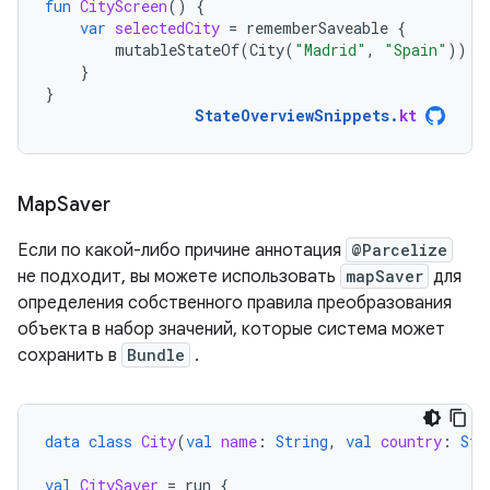
fun
CityScreen
()
{
var
selectedCity
=
rememberSaveable
{
mutableStateOf
(
City
(
"Madrid"
,
"Spain"
))
}
}
StateOverviewSnippets
.
kt
Map
Saver
Если по какой-либо причине аннотация
@Parcelize
не подходит, вы можете использовать
mapSaver
для
определения собственного правила преобразования
объекта в набор значений, которые система может
сохранить в
Bundle
.
data
class
City
(
val
name
:
String
,
val
country
:
Str
val
CitySaver
=
run
{