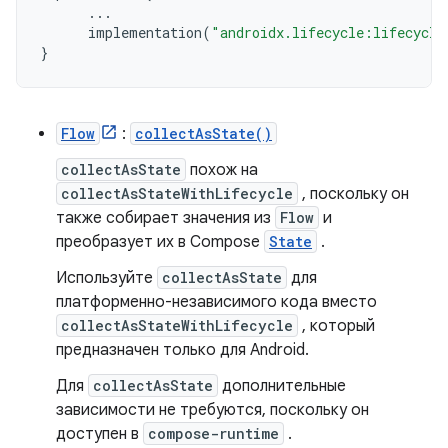
...
implementation
(
"androidx.lifecycle:lifecycle
}
Flow
:
collectAsState()
collectAsState
похож на
collectAsStateWithLifecycle
, поскольку он
также собирает значения из
Flow
и
преобразует их в Compose
State
.
Используйте
collectAsState
для
платформенно-независимого кода вместо
collectAsStateWithLifecycle
, который
предназначен только для Android.
Для
collectAsState
дополнительные
зависимости не требуются, поскольку он
доступен в
compose-runtime
.