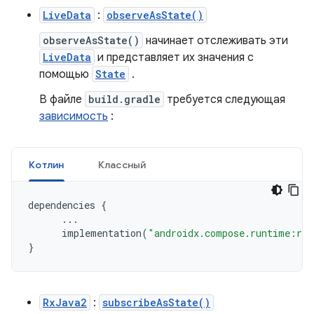
LiveData
:
observeAsState()
observeAsState()
начинает отслеживать эти
LiveData
и представляет их значения с
помощью
State
.
В файле
build.gradle
требуется следующая
зависимость
:
Котлин
Классный
dependencies
{
...
implementation
(
"androidx.compose.runtime:run
}
RxJava2
:
subscribeAsState()