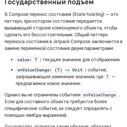
Государственный подъем
В Compose перенос состояния (State hoisting) — это
паттерн, при котором состояние передается
вызывающей стороне компонуемого объекта, чтобы
сделать его бессостоятельным. Общий паттерн
переноса состояния в Jetpack Compose заключается в
замене переменной состояния двумя параметрами:
value: T
:
текущее значение для отображения
onValueChange: (T) -> Unit
:
событие,
запрашивающее изменение значения, где
T
—
предлагаемое новое значение.
Однако вы не ограничены событием
onValueChange
.
Если для составного объекта требуются более
специфические события, их следует определять с
помощью лямбда-выражений.
Государство, поднятое таким образом, обладает