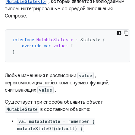
MutableState<T>
, который является наблюдаемым
типом, интегрированным со средой выполнения
Compose.
interface
MutableState<T>
:
State<T>
{
override
var
value
:
T
}
Любые изменения в расписании
value
,
перекомпозиция любых компонуемых функций,
считывающих
value
.
Существует три способа объявить объект
MutableState
в составном объекте:
val mutableState = remember {
mutableStateOf(default) }