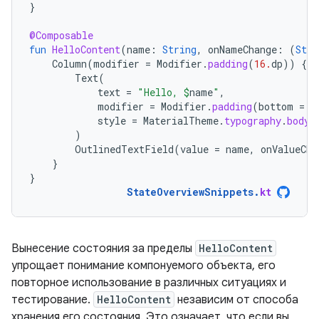
}
@Composable
fun
HelloContent
(
name
:
String
,
onNameChange
:
(
Stri
Column
(
modifier
=
Modifier
.
padding
(
16.
dp
))
{
Text
(
text
=
"Hello, 
$
name
"
,
modifier
=
Modifier
.
padding
(
bottom
=
8
style
=
MaterialTheme
.
typography
.
bodyM
)
OutlinedTextField
(
value
=
name
,
onValueCha
}
}
StateOverviewSnippets
.
kt
Вынесение состояния за пределы
HelloContent
упрощает понимание компонуемого объекта, его
повторное использование в различных ситуациях и
тестирование.
HelloContent
независим от способа
хранения его состояния. Это означает, что если вы