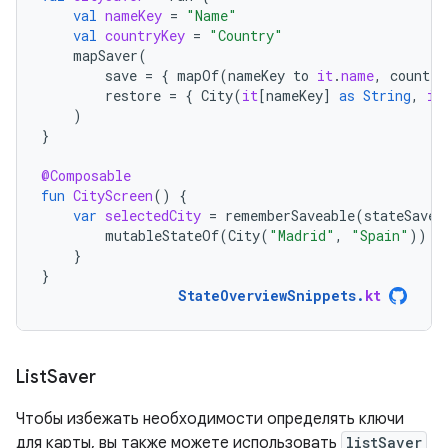
val
nameKey
=
"Name"
val
countryKey
=
"Country"
mapSaver
(
save
=
{
mapOf
(
nameKey
to
it
.
name
,
country
restore
=
{
City
(
it
[
nameKey
]
as
String
,
it
)
}
@Composable
fun
CityScreen
()
{
var
selectedCity
=
rememberSaveable
(
stateSaver
mutableStateOf
(
City
(
"Madrid"
,
"Spain"
))
}
}
StateOverviewSnippets
.
kt
List
Saver
Чтобы избежать необходимости определять ключи
для карты, вы также можете использовать
listSaver