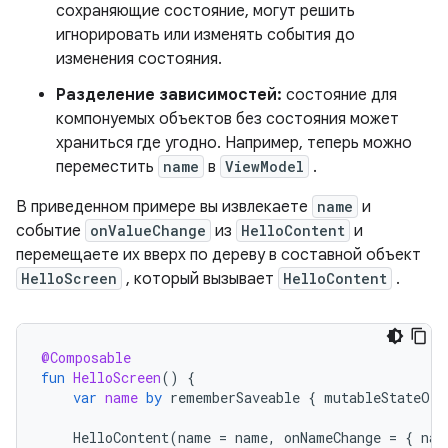
сохраняющие состояние, могут решить
игнорировать или изменять события до
изменения состояния.
Разделение зависимостей:
состояние для
компонуемых объектов без состояния может
храниться где угодно. Например, теперь можно
переместить
name
в
ViewModel
.
В приведенном примере вы извлекаете
name
и
событие
onValueChange
из
HelloContent
и
перемещаете их вверх по дереву в составной объект
HelloScreen
, который вызывает
HelloContent
.
@Composable
fun
HelloScreen
()
{
var
name
by
rememberSaveable
{
mutableStateOf
(
HelloContent
(
name
=
name
,
onNameChange
=
{
nam