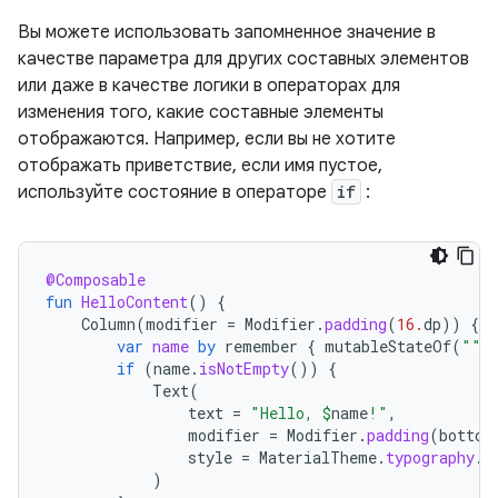
Вы можете использовать запомненное значение в
качестве параметра для других составных элементов
или даже в качестве логики в операторах для
изменения того, какие составные элементы
отображаются. Например, если вы не хотите
отображать приветствие, если имя пустое,
используйте состояние в операторе
if
:
@Composable
fun
HelloContent
()
{
Column
(
modifier
=
Modifier
.
padding
(
16.
dp
))
{
var
name
by
remember
{
mutableStateOf
(
""
)
if
(
name
.
isNotEmpty
())
{
Text
(
text
=
"Hello, 
$
name
!"
,
modifier
=
Modifier
.
padding
(
bottom
style
=
MaterialTheme
.
typography
.
b
)