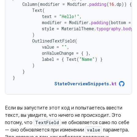
Column
(
modifier
=
Modifier
.
padding
(
16.
dp
))
{
Text
(
text
=
"Hello!"
,
modifier
=
Modifier
.
padding
(
bottom
=
8
style
=
MaterialTheme
.
typography
.
bodyM
)
OutlinedTextField
(
value
=
""
,
onValueChange
=
{
},
label
=
{
Text
(
"Name"
)
}
)
}
}
StateOverviewSnippets
.
kt
Если вы запустите этот код и попытаетесь ввести
текст, вы увидите, что ничего не происходит. Это
потому, что
TextField
не обновляется само по себе
— оно обновляется при изменении
value
параметра.