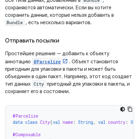
Все типы данных, добавленные в
Bundle
,
сохраняются автоматически. Если вы хотите
сохранить данные, которые нельзя добавить в
Bundle
, есть несколько вариантов.
Отправить посылки
Простейшее решение — добавить к объекту
аннотацию
@Parcelize
. Объект становится
пригодным для упаковки в пакеты и может быть
объединен в один пакет. Например, этот код создает
тип данных
City
пригодный для упаковки в пакеты, и
сохраняет его в состоянии.
@Parcelize
data
class
City
(
val
name
:
String
,
val
country
:
Str
@Composable