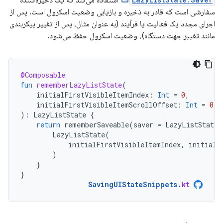
استفاده می‌کند که یک ذخیره‌کننده
سفارشی است که قادر به ذخیره و بازیابی وضعیت اسکرول است. پس از
اجرای مجدد یک فعالیت یا فرآیند (به عنوان مثال، پس از تغییر پیکربندی
مانند تغییر جهت دستگاه)، وضعیت اسکرول حفظ می‌شود.
@Composable
fun
rememberLazyListState
(
initialFirstVisibleItemIndex
:
Int
=
0
,
initialFirstVisibleItemScrollOffset
:
Int
=
0
):
LazyListState
{
return
rememberSaveable
(
saver
=
LazyListState
.
LazyListState
(
initialFirstVisibleItemIndex
,
initialF
)
}
}
SavingUIStateSnippets
.
kt