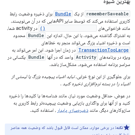
بهترین شیوه
rememberSaveable
از یک
Bundle
برای ذخیره وضعیت رابط
کاربری استفاده می‌کند که توسط سایر APIهایی که در آن می‌نویسند،
مانند فراخوانی‌های
onSaveInstanceState()
در activity شما،
به اشتراک گذاشته می‌شود. با این حال، اندازه این
Bundle
محدود
است و ذخیره اشیاء بزرگ می‌تواند منجر به خطاهای
TransactionTooLarge
در زمان اجرا شود. این امر می‌تواند به
ویژه در برنامه‌های
Activity
واحد که در آنها
Bundle
یکسانی در
سراسر برنامه استفاده می‌شود، مشکل‌ساز باشد.
برای جلوگیری از این نوع خرابی،
نباید اشیاء پیچیده بزرگ یا لیستی از
اشیاء را در بسته نرم‌افزاری ذخیره کنید
.
در عوض، حداقل وضعیت مورد نیاز، مانند شناسه‌ها یا کلیدها را ذخیره
کنید و از آنها برای واگذاری بازیابی وضعیت پیچیده‌تر رابط کاربری به
سازوکارهای دیگر، مانند
ذخیره‌سازی پایدار
، استفاده کنید.
نکته:
در برخی موارد، ممکن است قابل قبول باشد که وضعیت همه عناصر
رابط کاربری ذخیره نشود.