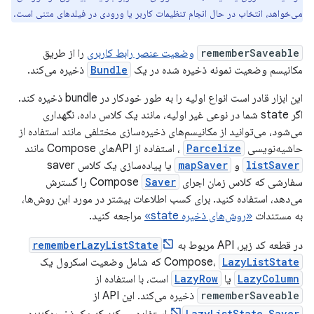
می‌خواهد، انتخاب در حال انجام تنظیمات کاربر یا ورودی در فیلدهای متنی است.
rememberSaveable
وضعیت عنصر رابط کاربری
را از طریق
مکانیسم وضعیت نمونه ذخیره شده در یک
Bundle
ذخیره می‌کند.
این ابزار قادر است انواع اولیه را به طور خودکار در bundle ذخیره کند.
اگر state شما در نوعی غیر اولیه، مانند یک کلاس داده، نگهداری
می‌شود، می‌توانید از مکانیسم‌های ذخیره‌سازی مختلفی مانند استفاده از
حاشیه‌نویسی
Parcelize
، استفاده از APIهای Compose مانند
listSaver
و
mapSaver
یا پیاده‌سازی یک کلاس saver
سفارشی که کلاس زمان اجرای Compose
Saver
را گسترش
می‌دهد، استفاده کنید. برای کسب اطلاعات بیشتر در مورد این روش‌ها،
به مستندات
«روش‌های ذخیره state»
مراجعه کنید.
در قطعه کد زیر، API مربوط به
rememberLazyListState
LazyListState
Compose،
که شامل وضعیت اسکرول یک
LazyColumn
یا
LazyRow
است، با استفاده از
rememberSaveable
ذخیره می‌کند. این API از
LazyListState.Saver