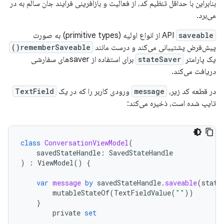
بنابراین با حداقل تنظیم کد، از فعالیت و بازآفرینی فرآیند جان سالم به در
می‌برد.
saveable
API
از انواع اولیه (primitive types) به صورت
پیش‌فرض پشتیبانی می‌کند و درست مانند
rememberSaveable()
یک پارامتر
stateSaver
برای استفاده از saverهای سفارشی
دریافت می‌کند.
در قطعه کد زیر،
message
ورودی کاربر را که در یک
TextField
تایپ شده است، ذخیره می‌کند:
class
ConversationViewModel
(
savedStateHandle
:
SavedStateHandle
)
:
ViewModel
()
{
var
message
by
savedStateHandle
.
saveable
(
state
mutableStateOf
(
TextFieldValue
(
""
))
}
private
set