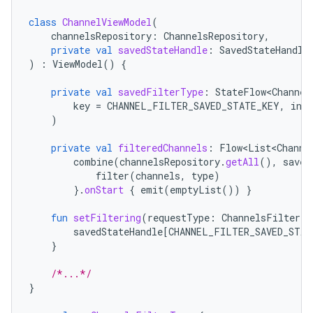
class
ChannelViewModel
(
channelsRepository
:
ChannelsRepository
,
private
val
savedStateHandle
:
SavedStateHandle
)
:
ViewModel
()
{
private
val
savedFilterType
:
StateFlow<Channel
key
=
CHANNEL_FILTER_SAVED_STATE_KEY
,
init
)
private
val
filteredChannels
:
Flow<List<Channe
combine
(
channelsRepository
.
getAll
(),
saved
filter
(
channels
,
type
)
}.
onStart
{
emit
(
emptyList
())
}
fun
setFiltering
(
requestType
:
ChannelsFilterTy
savedStateHandle
[
CHANNEL_FILTER_SAVED_STAT
}
/*...*/
}