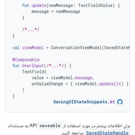
fun
update
(
newMessage
:
TextFieldValue
)
{
message
=
newMessage
}
/*...*/
}
val
viewModel
=
ConversationViewModel
(
SavedStateHa
@Composable
fun
UserInput
(
/*...*/
)
{
TextField
(
value
=
viewModel
.
message
,
onValueChange
=
{
viewModel
.
update
(
it
)
}
)
}
SavingUIStateSnippets
.
kt
برای اطلاعات بیشتر در مورد استفاده از API
saveable
به مستندات
SavedStateHandle
مراجعه کنید.