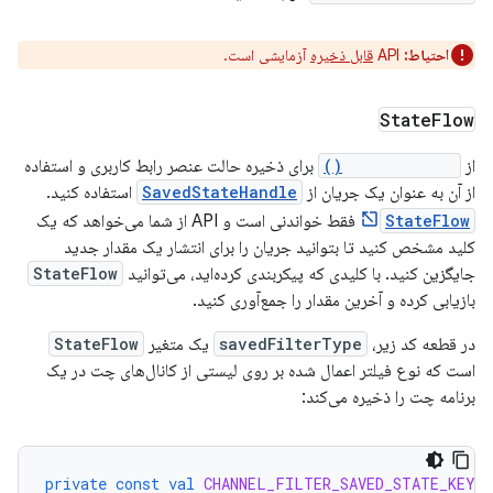
احتیاط:
API
قابل ذخیره
آزمایشی است.
State
Flow
از
getStateFlow()
برای ذخیره حالت عنصر رابط کاربری و استفاده
از آن به عنوان یک جریان از
SavedStateHandle
استفاده کنید.
StateFlow
فقط خواندنی است و API از شما می‌خواهد که یک
کلید مشخص کنید تا بتوانید جریان را برای انتشار یک مقدار جدید
جایگزین کنید. با کلیدی که پیکربندی کرده‌اید، می‌توانید
StateFlow
بازیابی کرده و آخرین مقدار را جمع‌آوری کنید.
در قطعه کد زیر،
savedFilterType
یک متغیر
StateFlow
است که نوع فیلتر اعمال شده بر روی لیستی از کانال‌های چت در یک
برنامه چت را ذخیره می‌کند:
private
const
val
CHANNEL_FILTER_SAVED_STATE_KEY
=