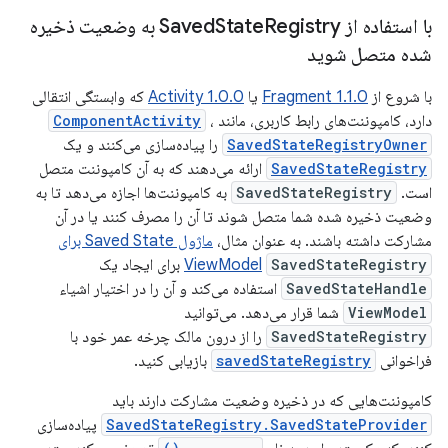
با استفاده از Saved
State
Registry به وضعیت ذخیره
شده متصل شوید
با شروع از
Fragment 1.1.0
یا
Activity 1.0.0
که وابستگی انتقالی
دارد، کامپوننت‌های رابط کاربری، مانند
،
ComponentActivity
SavedStateRegistryOwner
را پیاده‌سازی می‌کنند و یک
SavedStateRegistry
ارائه می‌دهند که به آن کامپوننت متصل
است.
SavedStateRegistry
به کامپوننت‌ها اجازه می‌دهد تا به
وضعیت ذخیره شده شما متصل شوند تا آن را مصرف کنند یا در آن
مشارکت داشته باشند. به عنوان مثال،
ماژول Saved State برای
SavedStateRegistry
ViewModel
برای ایجاد یک
SavedStateHandle
استفاده می‌کند و آن را در اختیار اشیاء
ViewModel
شما قرار می‌دهد. می‌توانید
SavedStateRegistry
را از درون مالک چرخه عمر خود با
فراخوانی
savedStateRegistry
بازیابی کنید.
کامپوننت‌هایی که در ذخیره وضعیت مشارکت دارند باید
SavedStateRegistry.SavedStateProvider
پیاده‌سازی