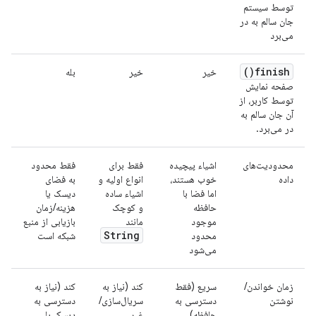
توسط سیستم
جان سالم به در
می‌برد
)
finish(
خیر
خیر
بله
صفحه نمایش
توسط کاربر، از
آن جان سالم به
در می‌برد.
محدودیت‌های
اشیاء پیچیده
فقط برای
فقط محدود
داده
خوب هستند،
انواع اولیه و
به فضای
اما فضا با
اشیاء ساده
دیسک یا
حافظه
و کوچک
هزینه/زمان
موجود
مانند
بازیابی از منبع
String
محدود
شبکه است
می‌شود
زمان خواندن/
سریع (فقط
کند (نیاز به
کند (نیاز به
نوشتن
دسترسی به
سریال‌سازی/
دسترسی به
حافظه)
غیر
دیسک یا