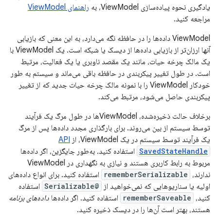
یادگیری نحوه پیاده‌سازی ViewModel، به
راهنمای ViewModel
مراجعه کنید.
ViewModel داده‌ها را در حافظه نگه می‌دارد، به این معنی که بازیابی
آنها ارزان‌تر از بازیابی داده‌ها از دیسک یا شبکه است. یک ViewModel با
یک مالک چرخه حیات، مانند یک مقصد ناوبری یا یک فعالیت، مرتبط
است. در طول تغییر پیکربندی در حافظه باقی می‌ماند و سیستم به طور
خودکار ViewModel را با نمونه مالک چرخه حیات جدید که از تغییر
پیکربندی حاصل می‌شود، مرتبط می‌کند.
برخلاف حالت ذخیره‌شده، ViewModelها در طول مرگ یک فرآیند
توسط سیستم از بین می‌روند. برای بارگذاری مجدد داده‌ها پس از مرگ
یک فرآیند توسط سیستم در یک ViewModel، از
API
SavedStateHandle
استفاده کنید. به‌طور جایگزین، اگر داده‌ها
مربوط به رابط کاربری هستند و نیازی به نگهداری در ViewModel
ندارند،
rememberSerializable
استفاده کنید. برای انواع داده‌های
اولیه یا سناریوهایی که نمی‌خواهید از
@Serializable
استفاده
کنید،
rememberSaveable
استفاده کنید. اگر داده‌ها
داده‌های برنامه
هستند، بهتر است آن‌ها را در دیسک ذخیره کنید.