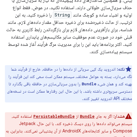
بیتی، و همچنین ساختارهای داده پیچیده‌ای که نیاز به سریال‌سازی یا
حذف سریال‌سازی طولانی دارند، استفاده نکنید. در عوض، فقط انواع
اولیه و اشیاء ساده و کوچک مانند
String
را ذخیره کنید. به این
ترتیب، از حالت ذخیره‌شده برای ذخیره حداقل مقدار داده‌های لازم، مانند
شناسه، برای بازآفرینی داده‌های لازم برای بازگرداندن رابط کاربری به حالت
قبلی خود در صورت عدم موفقیت سایر مکانیسم‌های پایداری استفاده
کنید. اکثر برنامه‌ها باید این را برای مدیریت مرگ فرآیند آغاز شده توسط
سیستم پیاده‌سازی کنند.
نکته:
اندروید یک کپی سریالی از داده‌ها را در حافظه، خارج از فرآیند شما
نگه می‌دارد. بسته به عوامل مختلف، سیستم ممکن است سعی کند این فرآیند را
بهینه کند و همان شیء
را بدون سریالی‌سازی در حافظه باقی بگذارد تا
Bundle
دسترسی سریع‌تری داشته باشد. با این حال، این رفتارها ممکن است در نسخه‌های
مختلف API اندروید تغییر کنند.
هشدار:
اگر به جای
از
استفاده کنید،
PersistableBundle
Bundle
سیستم می‌تواند داده‌ها را روی دیسک ذخیره کند. با این حال، Jetpack
Compose و سایر کتابخانه‌های AndroidX از آن پشتیبانی نمی‌کنند. بنابراین، به