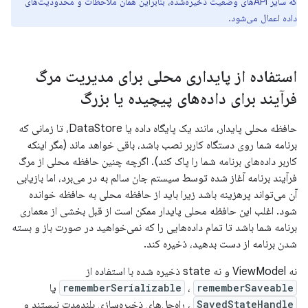
که سایر APIهای وضعیت ذخیره‌شده، بنابراین همان ملاحظات و محدودیت‌های
داده اعمال می‌شود.
استفاده از پایداری محلی برای مدیریت مرگ
فرآیند برای داده‌های پیچیده یا بزرگ
حافظه محلی پایدار، مانند یک پایگاه داده یا DataStore، تا زمانی که
برنامه شما روی دستگاه کاربر نصب باشد، باقی خواهد ماند (مگر اینکه
کاربر داده‌های برنامه شما را پاک کند). اگرچه چنین حافظه محلی از مرگ
فرآیند برنامه آغاز شده توسط سیستم جان سالم به در می‌برد، اما بازیابی
آن می‌تواند پرهزینه باشد زیرا باید از حافظه محلی به حافظه خوانده
شود. اغلب این حافظه محلی پایدار ممکن است از قبل بخشی از معماری
برنامه شما باشد تا تمام داده‌هایی را که نمی‌خواهید در صورت باز و بسته
شدن برنامه از دست بدهید، ذخیره کند.
نه ViewModel و نه state ذخیره شده با استفاده از
rememberSaveable
،
rememberSerializable
یا
SavedStateHandle
، راه‌حل‌های ذخیره‌سازی بلندمدت نیستند و