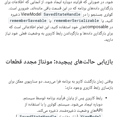
شود، در صورتی که فرآیند دوباره ایجاد شود. از آنجایی که اطلاعات برای
بارگذاری داده‌های برنامه که در این قسمت باقی مانده‌اند، ضروری است،
کوئری جستجو را در ViewModel
SavedStateHandle
ذخیره
کنید، یا
rememberSerializable
یا
rememberSaveable
در composableهای خود استفاده کنید. این تمام اطلاعاتی است که
برای بارگذاری داده‌ها و بازگرداندن رابط کاربری به وضعیت فعلی خود نیاز
دارید.
بازیابی حالت‌های پیچیده: مونتاژ مجدد قطعات
وقتی زمان بازگشت کاربر به برنامه فرا می‌رسد، دو سناریوی ممکن برای
بازسازی رابط کاربری وجود دارد:
رابط کاربری پس از پایان فرآیند برنامه توسط سیستم،
دوباره ایجاد می‌شود. سیستم، کوئری را با استفاده از
APIهای وضعیت ذخیره‌شده، ذخیره می‌کند.
ViewModel
(با استفاده از
SavedStateHandle
)