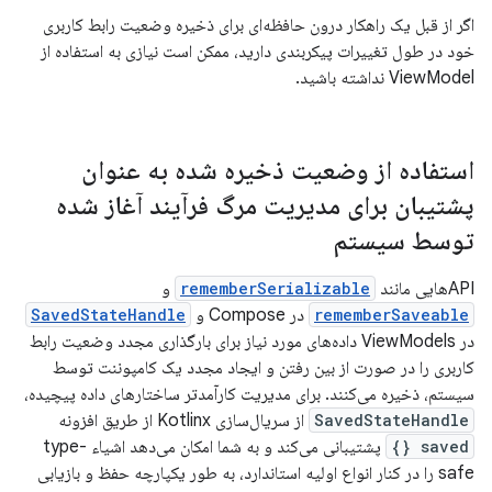
اگر از قبل یک راهکار درون حافظه‌ای برای ذخیره وضعیت رابط کاربری
خود در طول تغییرات پیکربندی دارید، ممکن است نیازی به استفاده از
ViewModel نداشته باشید.
استفاده از وضعیت ذخیره شده به عنوان
پشتیبان برای مدیریت مرگ فرآیند آغاز شده
توسط سیستم
APIهایی مانند
rememberSerializable
و
rememberSaveable
در Compose و
SavedStateHandle
در ViewModels داده‌های مورد نیاز برای بارگذاری مجدد وضعیت رابط
کاربری را در صورت از بین رفتن و ایجاد مجدد یک کامپوننت توسط
سیستم، ذخیره می‌کنند. برای مدیریت کارآمدتر ساختارهای داده پیچیده،
SavedStateHandle
از سریال‌سازی Kotlinx از طریق افزونه
saved {}
پشتیبانی می‌کند و به شما امکان می‌دهد اشیاء type-
safe را در کنار انواع اولیه استاندارد، به طور یکپارچه حفظ و بازیابی