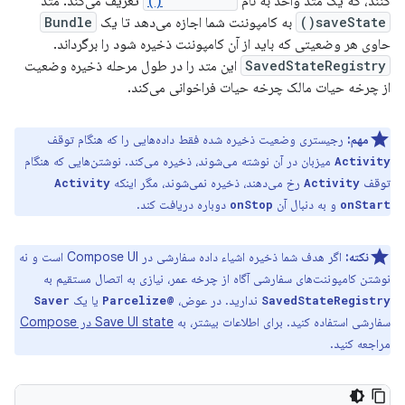
کنند، که یک متد واحد به نام
saveState()
تعریف می‌کند. متد
saveState()
به کامپوننت شما اجازه می‌دهد تا یک
Bundle
حاوی هر وضعیتی که باید از آن کامپوننت ذخیره شود را برگرداند.
SavedStateRegistry
این متد را در طول مرحله ذخیره وضعیت
از چرخه حیات مالک چرخه حیات فراخوانی می‌کند.
مهم:
رجیستری وضعیت ذخیره شده فقط داده‌هایی را که هنگام توقف
میزبان در آن نوشته می‌شوند، ذخیره می‌کند. نوشتن‌هایی که هنگام
Activity
توقف
رخ می‌دهند، ذخیره نمی‌شوند، مگر اینکه
Activity
Activity
و به دنبال آن
دوباره دریافت کند.
onStop
onStart
نکته:
اگر هدف شما ذخیره اشیاء داده سفارشی در Compose UI است و نه
نوشتن کامپوننت‌های سفارشی آگاه از چرخه عمر، نیازی به اتصال مستقیم به
ندارید. در عوض،
یا یک
Saver
@Parcelize
SavedStateRegistry
سفارشی استفاده کنید. برای اطلاعات بیشتر، به
Save UI state در Compose
مراجعه کنید.