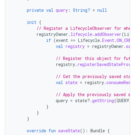
private
val
query
:
String?
=
null
init
{
// Register a LifecycleObserver for when
registryOwner
.
lifecycle
.
addObserver
(
Life
if
(
event
==
Lifecycle
.
Event
.
ON_CREA
val
registry
=
registryOwner
.
sav
// Register this object for futu
registry
.
registerSavedStateProvi
// Get the previously saved stat
val
state
=
registry
.
consumeRest
// Apply the previously saved st
query
=
state
?.
getString
(
QUERY
)
}
}
}
override
fun
saveState
():
Bundle
{