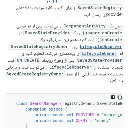
consumeRestoredStateForKey()
در
SavedStateRegistry
بازیابی کرد و کلید مرتبط با داده‌های
provider را ارسال کرد.
درون یک
ComponentActivity
، می‌توانید پس از فراخوانی
super.onCreate()
، یک
SavedStateProvider
در
onCreate()
ثبت کنید. همچنین، می‌توانید یک
LifecycleObserver
روی
SavedStateRegistryOwner
که
LifecycleOwner
را پیاده‌سازی می‌کند، تنظیم کنید و
SavedStateProvider
پس از وقوع رویداد
ON_CREATE
ثبت
کنید. با استفاده از
LifecycleObserver
، می‌توانید ثبت و بازیابی
وضعیت ذخیره شده قبلی را از خود
SavedStateRegistryOwner
جدا کنید.
class
SearchManager
(
registryOwner
:
SavedStateReg
companion
object
{
private
const
val
PROVIDER
=
"search_man
private
const
val
QUERY
=
"query"
}