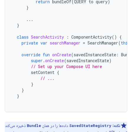
return
bundleOf
(
QUERY
to
query
)
}
...
}
class
SearchActivity
:
ComponentActivity
()
{
private
var
searchManager
=
SearchManager
(
this
override
fun
onCreate
(
savedInstanceState
:
Bund
super
.
onCreate
(
savedInstanceState
)
// Set up your Compose UI here
setContent
{
// ...
}
}
}
نکته:
داده‌ها را در همان
ذخیره می‌کند
Bundle
SavedStateRegistry