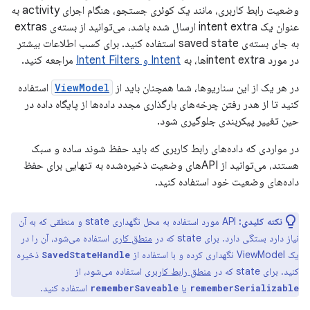
وضعیت رابط کاربری، مانند یک کوئری جستجو، هنگام اجرای activity به
عنوان یک intent extra ارسال شده باشد، می‌توانید از بسته‌ی extras
به جای بسته‌ی saved state استفاده کنید. برای کسب اطلاعات بیشتر
در مورد intent extraها، به
Intent و Intent Filters
مراجعه کنید.
در هر یک از این سناریوها، شما همچنان باید از
ViewModel
استفاده
کنید تا از هدر رفتن چرخه‌های بارگذاری مجدد داده‌ها از پایگاه داده در
حین تغییر پیکربندی جلوگیری شود.
در مواردی که داده‌های رابط کاربری که باید حفظ شوند ساده و سبک
هستند، می‌توانید از APIهای وضعیت ذخیره‌شده به تنهایی برای حفظ
داده‌های وضعیت خود استفاده کنید.
نکته کلیدی:
API مورد استفاده به محل نگهداری state و منطقی که به آن
نیاز دارد بستگی دارد. برای state که در
منطق کاری
استفاده می‌شود، آن را در
یک ViewModel نگهداری کرده و با استفاده از
ذخیره
SavedStateHandle
کنید. برای state که در
منطق رابط کاربری
استفاده می‌شود، از
یا
استفاده کنید.
rememberSaveable
rememberSerializable