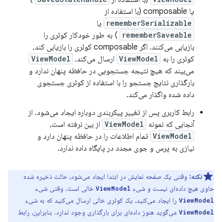
یا composable (با استفاده از
rememberSerializable
یا
rememberSaveable
) به طور خودکار کوئری را
بازیابی می‌کنند. اگر composable کوئری را بازیابی کند،
کوئری را به
ViewModel
ارسال می‌کند.
ViewModel
می‌بیند که هیچ نتیجه جستجویی در حافظه پنهان ندارد و
بارگذاری نتایج جستجو را با استفاده از کوئری جستجوی
داده شده واگذار می‌کند.
رابط کاربری پس از تغییر پیکربندی دوباره ایجاد می‌شود. از
آنجایی که نمونه
ViewModel
از بین نرفته است،
ViewModel
تمام اطلاعات را در حافظه پنهان دارد و
نیازی به پرس و جوی مجدد در پایگاه داده ندارد.
نکته:
وقتی یک صفحه نمایش در ابتدا ایجاد می‌شود، حالت ذخیره شده
حاوی هیچ داده‌ای نیست و شیء
خالی است. وقتی شیء
ViewModel
را ایجاد می‌کنید، یک کوئری خالی ارسال می‌کنید که به شیء
ViewModel
می‌گوید هنوز داده‌ای برای بارگذاری وجود ندارد. بنابراین، رابط
ViewModel