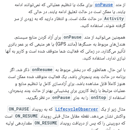
از متد
onPause
برای مکث یا تنظیم عملیاتی که نمی‌توانند ادامه
یابند، یا ممکن است در حالت تعلیق ادامه یابند، در حالی که
Activity
در حالت مکث است، و انتظار دارید که به زودی از سر
گرفته شوند، استفاده کنید.
همچنین می‌توانید از متد
onPause
برای آزاد کردن منابع سیستم،
هندل‌های مربوط به حسگرها (مانند GPS) یا هر منبعی که بر عمر باتری
تأثیر می‌گذارد، در زمانی که فعالیت شما متوقف شده است و کاربر به آنها
نیازی ندارد، استفاده کنید.
با این حال، همانطور که در بخش مربوط به
onResume
ذکر شد، اگر
برنامه در حالت چند پنجره‌ای باشد، یک فعالیت متوقف شده ممکن است
هنوز کاملاً قابل مشاهده باشد. برای آزادسازی کامل یا تنظیم منابع و
عملیات مرتبط با رابط کاربری برای پشتیبانی بهتر از حالت چند پنجره‌ای،
استفاده از
onStop
را به جای
onPause
در نظر بگیرید.
مثال زیر از یک
LifecycleObserver
که به رویداد
ON_PAUSE
واکنش نشان می‌دهد، نقطه مقابل مثال قبلی رویداد
ON_RESUME
است
که دوربینی را که پس از دریافت رویداد
ON_RESUME
مقداردهی اولیه
می‌شود، آزاد می‌کند: