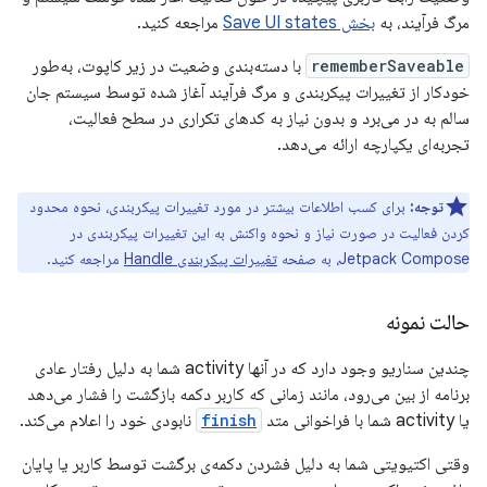
مرگ فرآیند، به
بخش Save UI states
مراجعه کنید.
rememberSaveable
با دسته‌بندی وضعیت در زیر کاپوت، به‌طور
خودکار از تغییرات پیکربندی و مرگ فرآیند آغاز شده توسط سیستم جان
سالم به در می‌برد و بدون نیاز به کدهای تکراری در سطح فعالیت،
تجربه‌ای یکپارچه ارائه می‌دهد.
توجه:
برای کسب اطلاعات بیشتر در مورد تغییرات پیکربندی، نحوه محدود
کردن فعالیت در صورت نیاز و نحوه واکنش به این تغییرات پیکربندی در
Jetpack Compose، به صفحه
تغییرات پیکربندی Handle
مراجعه کنید.
حالت نمونه
چندین سناریو وجود دارد که در آنها activity شما به دلیل رفتار عادی
برنامه از بین می‌رود، مانند زمانی که کاربر دکمه بازگشت را فشار می‌دهد
یا activity شما با فراخوانی متد
finish
نابودی خود را اعلام می‌کند.
وقتی اکتیویتی شما به دلیل فشردن دکمه‌ی برگشت توسط کاربر یا پایان