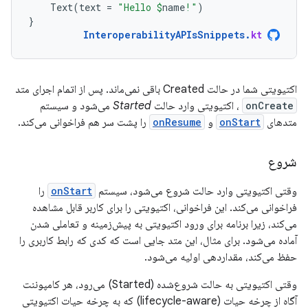
Text
(
text
=
"Hello 
$
name
!"
)
}
InteroperabilityAPIsSnippets
.
kt
اکتیویتی شما در حالت Created باقی نمی‌ماند. پس از اتمام اجرای متد
onCreate
، اکتیویتی وارد حالت
Started
می‌شود و سیستم
متدهای
onStart
و
onResume
را پشت سر هم فراخوانی می‌کند.
شروع
وقتی اکتیویتی وارد حالت شروع می‌شود، سیستم
onStart
را
فراخوانی می‌کند. این فراخوانی، اکتیویتی را برای کاربر قابل مشاهده
می‌کند، زیرا برنامه برای ورود اکتیویتی به پیش‌زمینه و تعاملی شدن
آماده می‌شود. برای مثال، این متد جایی است که کدی که رابط کاربری را
حفظ می‌کند، مقداردهی اولیه می‌شود.
وقتی اکتیویتی به حالت شروع‌شده (Started) می‌رود، هر کامپوننت
آگاه از چرخه حیات (lifecycle-aware) که به چرخه حیات اکتیویتی