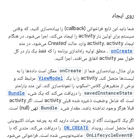
روی ایجاد
شما باید این تابع فراخوانی (callback) را پیاده‌سازی کنید، که وقتی
سیستم برای اولین بار activity را ایجاد می‌کند، اجرا می‌شود. در هنگام
ایجاد activity، activity وارد حالت
Created
می‌شود. در متد
onCreate
، منطق اولیه راه‌اندازی برنامه را که فقط یک بار در کل
طول عمر activity اتفاق می‌افتد، اجرا کنید.
برای مثال، پیاده‌سازی شما از
onCreate
ممکن است داده‌ها را به
لیست‌ها متصل کند، activity را با یک
ViewModel
مرتبط کند و
برخی از متغیرهای کلاس-اسکوپ را نمونه‌سازی کند. این متد پارامتر
savedInstanceState
را دریافت می‌کند که یک شیء
Bundle
است که شامل وضعیت ذخیره شده قبلی activity است. اگر activity
قبلاً هرگز وجود نداشته باشد، مقدار شیء
Bundle
تهی (null) است.
اگر یک کامپوننت آگاه از چرخه حیات دارید که به چرخه حیات اکتیویتی
شما متصل است، رویداد
ON_CREATE
را دریافت می‌کند. متدی که با
@OnLifecycleEvent
حاشیه‌نویسی شده است، فراخوانی می‌شود