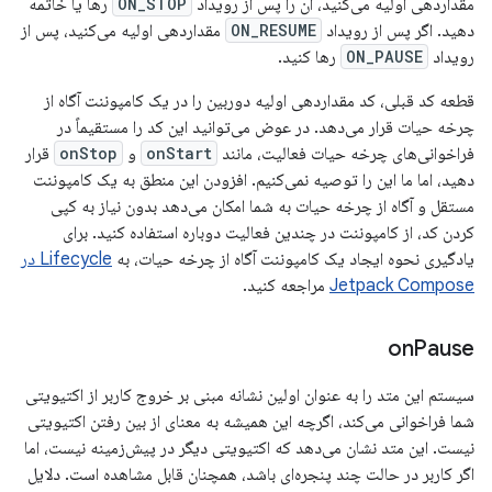
مقداردهی اولیه می‌کنید، آن را پس از رویداد
ON_STOP
رها یا خاتمه
دهید. اگر پس از رویداد
ON_RESUME
مقداردهی اولیه می‌کنید، پس از
رویداد
ON_PAUSE
رها کنید.
قطعه کد قبلی، کد مقداردهی اولیه دوربین را در یک کامپوننت آگاه از
چرخه حیات قرار می‌دهد. در عوض می‌توانید این کد را مستقیماً در
فراخوانی‌های چرخه حیات فعالیت، مانند
onStart
و
onStop
قرار
دهید، اما ما این را توصیه نمی‌کنیم. افزودن این منطق به یک کامپوننت
مستقل و آگاه از چرخه حیات به شما امکان می‌دهد بدون نیاز به کپی
کردن کد، از کامپوننت در چندین فعالیت دوباره استفاده کنید. برای
یادگیری نحوه ایجاد یک کامپوننت آگاه از چرخه حیات، به
Lifecycle در
Jetpack Compose
مراجعه کنید.
on
Pause
سیستم این متد را به عنوان اولین نشانه مبنی بر خروج کاربر از اکتیویتی
شما فراخوانی می‌کند، اگرچه این همیشه به معنای از بین رفتن اکتیویتی
نیست. این متد نشان می‌دهد که اکتیویتی دیگر در پیش‌زمینه نیست، اما
اگر کاربر در حالت چند پنجره‌ای باشد، همچنان قابل مشاهده است. دلایل