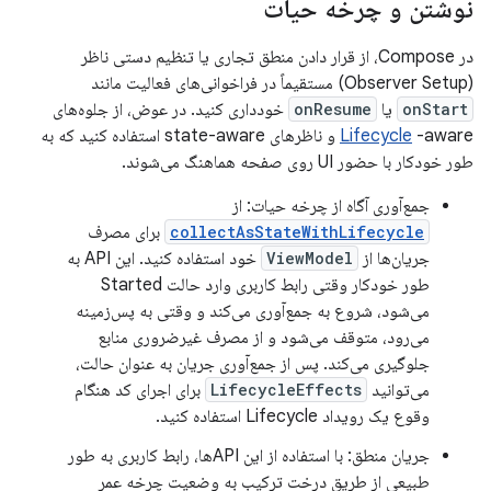
نوشتن و چرخه حیات
در Compose، از قرار دادن منطق تجاری یا تنظیم دستی ناظر
(Observer Setup) مستقیماً در فراخوانی‌های فعالیت مانند
onStart
یا
onResume
خودداری کنید. در عوض، از جلوه‌های
Lifecycle
-aware و ناظرهای state-aware استفاده کنید که به
طور خودکار با حضور UI روی صفحه هماهنگ می‌شوند.
جمع‌آوری آگاه از چرخه حیات: از
collectAsStateWithLifecycle
برای مصرف
جریان‌ها از
ViewModel
خود استفاده کنید. این API به
طور خودکار وقتی رابط کاربری وارد حالت Started
می‌شود، شروع به جمع‌آوری می‌کند و وقتی به پس‌زمینه
می‌رود، متوقف می‌شود و از مصرف غیرضروری منابع
جلوگیری می‌کند. پس از جمع‌آوری جریان به عنوان حالت،
می‌توانید
LifecycleEffects
برای اجرای کد هنگام
وقوع یک رویداد Lifecycle استفاده کنید.
جریان منطق: با استفاده از این APIها، رابط کاربری به طور
طبیعی از طریق درخت ترکیب به وضعیت چرخه عمر