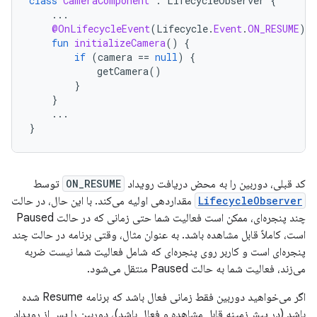
class
CameraComponent
:
LifecycleObserver
{
...
@OnLifecycleEvent
(
Lifecycle
.
Event
.
ON_RESUME
)
fun
initializeCamera
()
{
if
(
camera
==
null
)
{
getCamera
()
}
}
...
}
کد قبلی، دوربین را به محض دریافت رویداد
ON_RESUME
توسط
LifecycleObserver
مقداردهی اولیه می‌کند. با این حال، در حالت
چند پنجره‌ای، ممکن است فعالیت شما حتی زمانی که در حالت Paused
است، کاملاً قابل مشاهده باشد. به عنوان مثال، وقتی برنامه در حالت چند
پنجره‌ای است و کاربر روی پنجره‌ای که شامل فعالیت شما نیست ضربه
می‌زند، فعالیت شما به حالت Paused منتقل می‌شود.
اگر می‌خواهید دوربین فقط زمانی فعال باشد که برنامه Resume شده
باشد (در پیش‌زمینه قابل مشاهده و فعال باشد)، دوربین را پس از رویداد