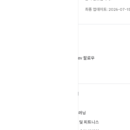
최종 업데이트: 2026-07-15
X
X에서 @AndroidDev 팔로우
ANDROID 자세히 알아보기
탐색
Android
게임
엔터프라이즈용 Android
머신러닝
보안
건강 및 피트니스