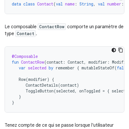
data
class
Contact
(
val
name
:
String
,
val
number
:
S
Le composable
ContactRow
comporte un paramètre de
type
Contact
.
@Composable
fun
ContactRow
(
contact
:
Contact
,
modifier
:
Modifie
var
selected
by
remember
{
mutableStateOf
(
false
Row
(
modifier
)
{
ContactDetails
(
contact
)
ToggleButton
(
selected
,
onToggled
=
{
selecte
}
}
Tenez compte de ce qui se passe lorsque l'utilisateur