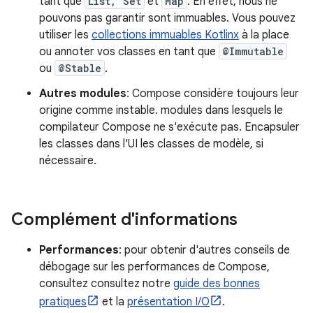
tant que
List, Set
et
Map
. En effet, nous ne
pouvons pas garantir sont immuables. Vous pouvez
utiliser les
collections immuables Kotlinx
à la place
ou annoter vos classes en tant que
@Immutable
ou
@Stable
.
Autres modules
: Compose considère toujours leur
origine comme instable. modules dans lesquels le
compilateur Compose ne s'exécute pas. Encapsuler
les classes dans l'UI les classes de modèle, si
nécessaire.
Complément d'informations
Performances
: pour obtenir d'autres conseils de
débogage sur les performances de Compose,
consultez consultez notre
guide des bonnes
pratiques
et la
présentation I/O
.