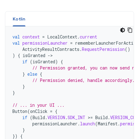
Kotlin
val
context
=
LocalContext
.
current
val
permissionLauncher
=
rememberLauncherForActivi
ActivityResultContracts
.
RequestPermission
()
)
{
isGranted
-
if
(
isGranted
)
{
// Permission granted, you can now send no
}
else
{
// Permission denied, handle accordingly.
}
}
// ... in your UI ...
Button
(
onClick
=
{
if
(
Build
.
VERSION
.
SDK_INT
>
=
Build
.
VERSION_COD
permissionLauncher
.
launch
(
Manifest
.
permiss
}
})
{