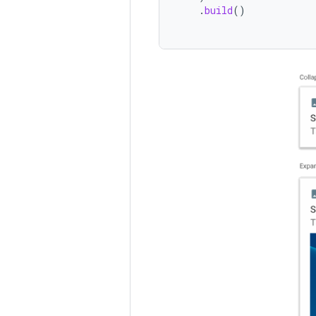
.
build
()