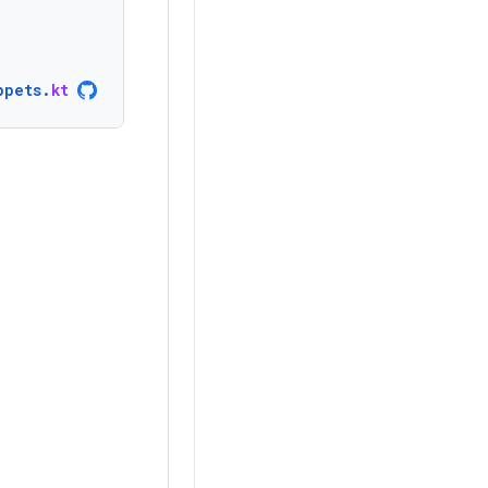
ppets
.
kt