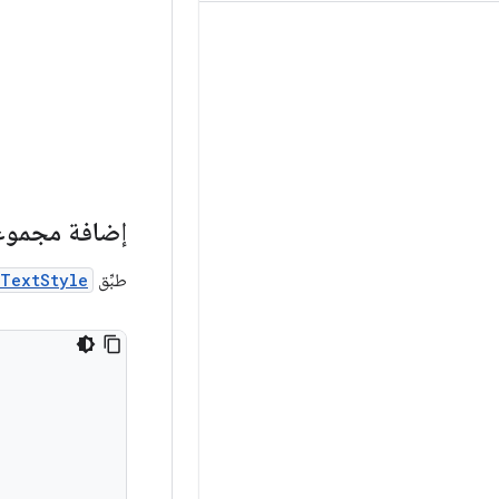
إضافة مجموع
طبِّق
gTextStyle