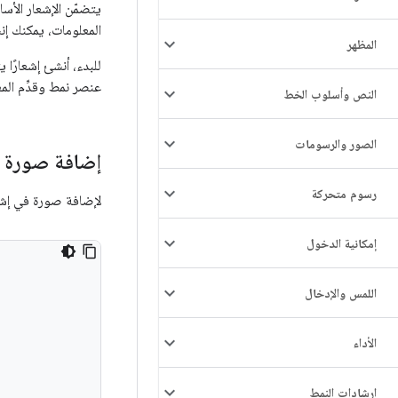
يتضمّن الإشعار الأسا
المعلومات، يمكنك إن
المظهر
للبدء، أنشئ إشعارًا
عنصر نمط وقدِّم المع
النص وأسلوب الخط
الصور والرسومات
إضافة صورة ك
رسوم متحركة
لإضافة صورة في إشعار
إمكانية الدخول
اللمس والإدخال
الأداء
إرشادات النمط