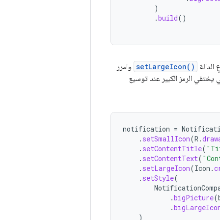
)
.
build
()
 الدالة
setLargeIcon()
وامرر
 يختفي الرمز الكبير عند توسيع
notification
=
Notificat
.
setSmallIcon
(
R
.
draw
.
setContentTitle
(
"Ti
.
setContentText
(
"Con
.
setLargeIcon
(
Icon
.
c
.
setStyle
(
NotificationComp
.
bigPicture
(
.
bigLargeIco
)