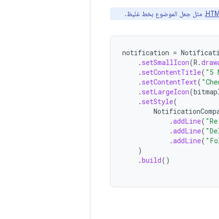
، مثل جعل الموضوع بخط غليظ.
notification
=
Notificat
.
setSmallIcon
(
R
.
draw
.
setContentTitle
(
"5 
.
setContentText
(
"Che
.
setLargeIcon
(
bitmap
.
setStyle
(
NotificationComp
.
addLine
(
"Re
.
addLine
(
"De
.
addLine
(
"Fo
)
.
build
()