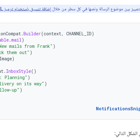
تمييز بين موضوع الرسالة ونصها في كل سطر من خلال
إضافة تنسيق باستخدام ترميز HTML
ionCompat
.
Builder
(
context
,
CHANNEL_ID
)
able
.
mail
)
New mails from Frank"
)
ck them out"
)
Image
)
at
.
InboxStyle
()
: Planning"
)
livery on its way"
)
llow-up"
)
NotificationsSni
الشكل التالي: