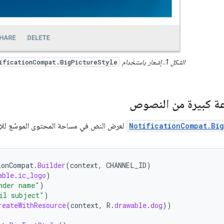
الشكل 1. إشعار باستخدام
ificationCompat.BigPictureStyle
ة كبيرة من النصوص
NotificationCompat.Bi
لعرض النص في مساحة المحتوى الموسّع للإش
ionCompat
.
Builder
(
context
,
CHANNEL_ID
)
able
.
ic_logo
)
nder name"
)
il subject"
)
reateWithResource
(
context
,
R
.
drawable
.
dog
))