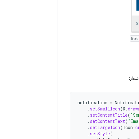
Not
عار:
notification
=
Notificat
.
setSmallIcon
(
R
.
draw
.
setContentTitle
(
"Se
.
setContentText
(
"Ema
.
setLargeIcon
(
Icon
.
c
.
setStyle
(