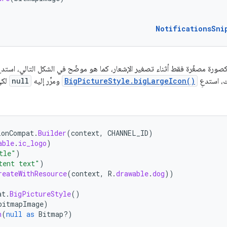
NotificationsSni
ورة مصغّرة فقط أثناء تصغير الإشعار، كما هو موضّح في الشكل التالي، استدعِ
ك، استدعِ
BigPictureStyle.bigLargeIcon()
ومرِّر إليه
null
لكي
ionCompat
.
Builder
(
context
,
CHANNEL_ID
)
able
.
ic_logo
)
tle"
)
tent text"
)
reateWithResource
(
context
,
R
.
drawable
.
dog
))
at
.
BigPictureStyle
()
bitmapImage
)
n
(
null
as
Bitmap?)