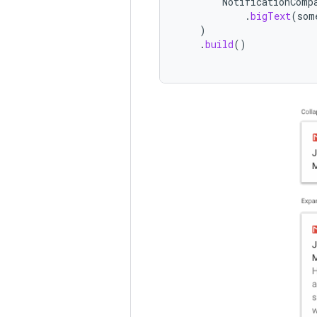
NotificationComp
.
bigText
(
som
)
.
build
()