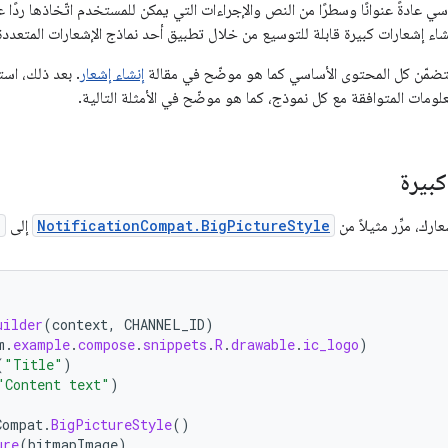
سي عادةً عنوانًا وسطرًا من النص والإجراءات التي يمكن للمستخدم اتّخاذها ردًا ع
شاء إشعارات كبيرة قابلة للتوسيع من خلال تطبيق أحد نماذج الإشعارات المتعد
 يتضمّن كل المحتوى الأساسي كما هو موضّح في مقالة
إنشاء إشعار
. بعد ذلك، است
لومات المتوافقة مع كل نموذج، كما هو موضّح في الأمثلة التالية.
بيرة
ك، مرِّر مثيلاً من
NotificationCompat.BigPictureStyle
إلى
)
uilder
(
context
,
CHANNEL_ID
)
m
.
example
.
compose
.
snippets
.
R
.
drawable
.
ic_logo
)
(
"Title"
)
"Content text"
)
Compat
.
BigPictureStyle
()
ure
(
bitmapImage
)