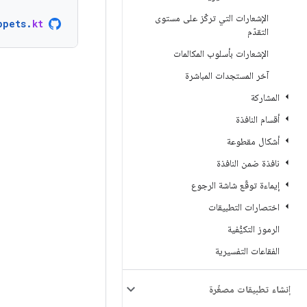
الإشعارات التي تركّز على مستوى
ppets
.
kt
التقدّم
الإشعارات بأسلوب المكالمات
آخر المستجدات المباشرة
المشاركة
أقسام النافذة
أشكال مقطوعة
نافذة ضمن النافذة
إيماءة توقّع شاشة الرجوع
اختصارات التطبيقات
الرموز التكيُّفية
الفقاعات التفسيرية
إنشاء تطبيقات مصغّرة