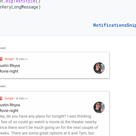
at
.
BigTextStyle
()
eVeryLongMessage
)
NotificationsSni