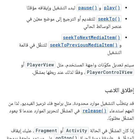
play()
و
pause()
لبدء التشغيل وإيقافه مؤقتًا
seekTo()
للتقديم أو الترجيع إلى موضع معيّن في
عنصر الوسائط الحالي
seekToNextMediaItem()
و
seekToPreviousMediaItem()
للتنقّل في قائمة
التشغيل
سيتم تعديل مكوّنات واجهة المستخدم، مثل
PlayerView
أو
PlayerControlView
، وفقًا لذلك عند ربطها بمشغّل.
إطلاق اللاعب
قد يتطلّب التشغيل موارد محدودة، مثل برامج فك ترميز الفيديو، لذا من
المهم استدعاء
release()
في المشغّل لتحرير الموارد عندما لا يعود
المشغّل مطلوبًا.
إذا كان المشغّل في الحالة
Activity
أو
Fragment
، عليك إيقاف
المشغّل في طريقة دورة الحياة
onStop()
على مستوى واجهة برمجة