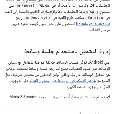
التطبيقات 24 والإصدارات الأحدث أو في الطريقة
onPause()
على
مستوى واجهة برمجة التطبيقات 23 والإصدارات الأقدم. بالنسبة إلى لاعب
في
Service
، يمكنك طرح اللعبة في
onDestroy()
. راجِع
Exoplayer codelab
للحصول على مثال حول كيفية تنفيذ طرق
مراحل النشاط.
إدارة التشغيل باستخدام جلسة وسائط
على Android، توفّر جلسات الوسائط طريقة موحّدة للتفاعل مع مشغّل
الوسائط عبر حدود العمليات. يتيح لك ربط جلسة وسائط بمشغّلك الإعلان
عن تشغيل الوسائط خارجيًا وتلقّي أوامر التشغيل من مصادر خارجية، مثل
الدمج مع
عناصر التحكّم في الوسائط على مستوى النظام
على الأجهزة
الجوّالة وأجهزة الشاشة الكبيرة.
لاستخدام جلسات الوسائط، أضِف تبعية إلى وحدة Media3 Session: