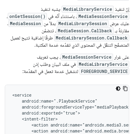
إنّ تنفيذ
MediaLibraryService
يشبه تنفيذ
MediaSessionService
، باستثناء أنّه في
onGetSession()
،
عليك عرض
MediaLibrarySession
بدلاً من
MediaSession
.
مقارنةً بـ
MediaSession.Callback
، تتضمّن
MediaLibrarySession.Callback
طرقًا إضافية تتيح لعميل
المتصفّح التنقّل في المحتوى الذي تقدّمه خدمة المكتبة.
على غرار
MediaSessionService
، يجب تعريف
MediaLibraryService
في ملف البيان وطلب إذن
FOREGROUND_SERVICE
لتشغيل خدمة تعمل في المقدّمة:
<action
<action