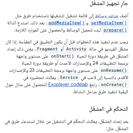
جارٍ تجهيز المشغّل
أضِف
عناصر وسائط
إلى قائمة تشغيل لتشغيلها باستخدام طرق مثل
setMediaItem()
و
addMediaItem()
. بعد ذلك، استدعِ الدالة
prepare()
لبدء تحميل الوسائط والحصول على الموارد اللازمة.
يجب عدم تنفيذ هذه الخطوات قبل أن يكون التطبيق في المقدّمة. إذا كان
مشغّل الفيديو في حالة
Activity
أو
Fragment
، يعني ذلك إعداد
المشغّل في طريقة دورة الحياة
onStart()
على مستوى واجهة
برمجة التطبيقات 24 والإصدارات الأحدث أو طريقة دورة الحياة
onResume()
على مستوى واجهة برمجة التطبيقات 23 والإصدارات
الأقدم. بالنسبة إلى لاعب في
Service
، يمكنك تحضيره في
onCreate()
. راجِع
Exoplayer codelab
للحصول على مثال حول
كيفية تنفيذ طرق مراحل النشاط.
التحكّم في المشغّل
بعد إعداد المشغّل، يمكنك التحكّم في التشغيل من خلال استدعاء طرق في
المشغّل، مثل: