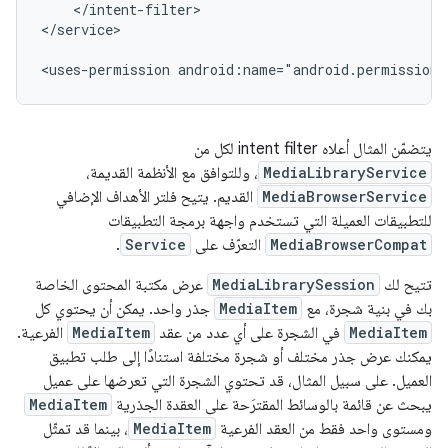
</intent-filter>

</service>

<uses-permission
android:name="android.permission.
يتضمّن المثال أعلاه intent filter لكل من
MediaLibraryService
، وللتوافق مع الأنظمة القديمة،
MediaBrowserService
القديم. يتيح فلتر الأهداف الإضافي
للتطبيقات العميلة التي تستخدم واجهة برمجة التطبيقات
MediaBrowserCompat
التعرّف على
Service
.
تتيح لك
MediaLibrarySession
عرض مكتبة المحتوى الخاصة
بك في بنية شجرة، مع
MediaItem
جذر واحد. يمكن أن يحتوي كل
MediaItem
في الشجرة على أي عدد من عقد
MediaItem
الفرعية.
يمكنك عرض جذر مختلف أو شجرة مختلفة استنادًا إلى طلب تطبيق
العميل. على سبيل المثال، قد تحتوي الشجرة التي تعرضها على عميل
يبحث عن قائمة بالوسائط المقترَحة على العقدة الجذرية
MediaItem
ومستوى واحد فقط من العقد الفرعية
MediaItem
، بينما قد تمثّل