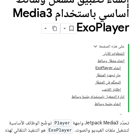
أساسي باستخدام Media3
Exo
Player
على هذه الصفحة
الخطوات الأولى
إنشاء مشغّل وسائط
إنشاء ExoPlayer
جارٍ تجهيز المشغّل
التحكّم في المشغّل
إطلاق اللاعب
إدارة التشغيل باستخدام جلسة وسائط
إنشاء جلسة وسائط
تحدّد Jetpack Media3 واجهة
Player
توضّح الوظائف الأساسية
لتشغيل ملفات الفيديو والصوت. ‫
ExoPlayer
هو التنفيذ التلقائي لهذه