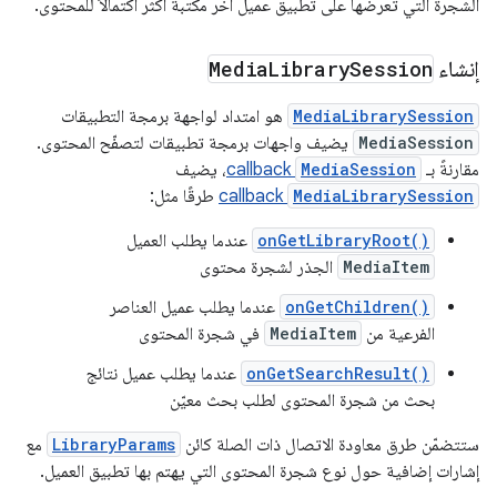
الشجرة التي تعرضها على تطبيق عميل آخر مكتبة أكثر اكتمالاً للمحتوى.
إنشاء
Session
Library
Media
MediaLibrarySession
هو امتداد لواجهة برمجة التطبيقات
MediaSession
يضيف واجهات برمجة تطبيقات لتصفّح المحتوى.
مقارنةً بـ
MediaSession
callback
، يضيف
MediaLibrarySession
callback
طرقًا مثل:
onGetLibraryRoot()
عندما يطلب العميل
MediaItem
الجذر لشجرة محتوى
onGetChildren()
عندما يطلب عميل العناصر
الفرعية من
MediaItem
في شجرة المحتوى
onGetSearchResult()
عندما يطلب عميل نتائج
بحث من شجرة المحتوى لطلب بحث معيّن
ستتضمّن طرق معاودة الاتصال ذات الصلة كائن
LibraryParams
مع
إشارات إضافية حول نوع شجرة المحتوى التي يهتم بها تطبيق العميل.