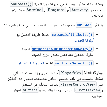
يمكنك إنشاء مشغّل الوسائط في طريقة دورة الحياة
onCreate()
الخاصة بـ
Activity
أو
Fragment
أو
Service
حيث يتم
تخزينه.
يتضمّن
Builder
مجموعة من خيارات التخصيص التي قد تهمّك، مثل:
setAudioAttributes()
لضبط طريقة التعامل مع
أولويّة الصوت
setHandleAudioBecomingNoisy()
لضبط
سلوك التشغيل عند فصل مصدر إخراج الصوت
setTrackSelector()
لضبط
اختيار قناة الإصدار
توفّر Media3
PlayerView
أحد عناصر واجهة المستخدم التي
يمكنك تضمينها في ملف التنسيق الخاص بتطبيقك. يحتوي هذا المكوّن
على
PlayerControlView
لعناصر التحكّم في التشغيل،
و
SubtitleView
لعرض الترجمة والشرح، و
Surface
لعرض
الفيديو.