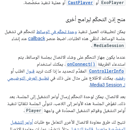
ExoPlayer
أو
CastPlayer
أو عملية تنفيذ مخصّصة.
منح إذن التحكّم لبرامج أخرى
يمكن لتطبيقات العميل تنفيذ
وحدة تحكّم في الوسائط
للتحكّم في تشغيل
جلسة الوسائط. لتلقّي هذه الطلبات، اضبط عنصر
callback
عند إنشاء
.
MediaSession
عندما يكون جهاز التحكّم على وشك الاتصال بجلسة الوسائط، يتم
استدعاء الطريقة
onConnect()
. يمكنك استخدام
ControllerInfo
المقدَّم لتحديد ما إذا كنت تريد
قبول
الطلب أو
رفضه
. يمكنك الاطّلاع على مثال على ذلك في
تطبيق العرض التوضيحي
لـ Media3 Session
.
بعد الاتصال، يمكن لوحدة التحكّم إرسال أوامر التشغيل إلى الجلسة. بعد
ذلك، تفوّض الجلسة هذه الأوامر إلى اللاعب. تتولّى الجلسة تلقائيًا تنفيذ
أوامر التشغيل وقوائم التشغيل المحدّدة في واجهة
Player
.
تتيح لك طرق معاودة الاتصال الأخرى التعامل مع طلبات
أوامر التشغيل
المخصّصة
و
تعديل قائمة التشغيل
مثلاً. تتضمّن عمليات معاودة الاتصال