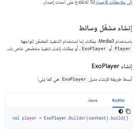
إلى
ملاحظات الإصدار
للاطّلاع على أحدث إصدار.
إنشاء مشغّل وسائط
باستخدام Media3، يمكنك إما استخدام التنفيذ المضمّن للواجهة
Player
أو
ExoPlayer
، أو يمكنك إنشاء تنفيذ مخصّص خاص بك.
إنشاء Exo
Player
أبسط طريقة لإنشاء مثيل
ExoPlayer
هي كما يلي:
Java
Kotlin
val
player
=
ExoPlayer
.
Builder
(
context
).
build
()