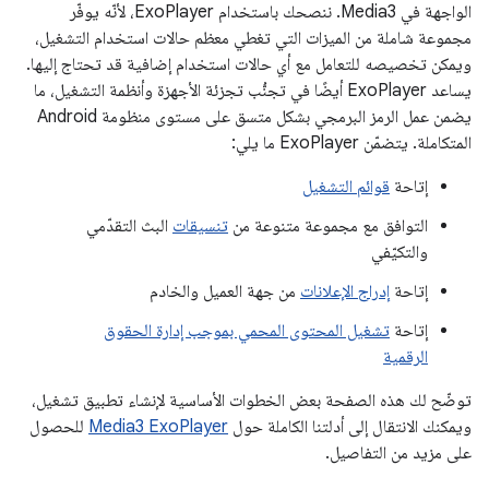
الواجهة في Media3. ننصحك باستخدام ExoPlayer، لأنّه يوفّر
مجموعة شاملة من الميزات التي تغطي معظم حالات استخدام التشغيل،
ويمكن تخصيصه للتعامل مع أي حالات استخدام إضافية قد تحتاج إليها.
يساعد ExoPlayer أيضًا في تجنُّب تجزئة الأجهزة وأنظمة التشغيل، ما
يضمن عمل الرمز البرمجي بشكل متسق على مستوى منظومة Android
المتكاملة. يتضمّن ExoPlayer ما يلي:
إتاحة
قوائم التشغيل
التوافق مع مجموعة متنوعة من
تنسيقات
البث التقدّمي
والتكيّفي
إتاحة
إدراج الإعلانات
من جهة العميل والخادم
إتاحة
تشغيل المحتوى المحمي بموجب إدارة الحقوق
الرقمية
توضّح لك هذه الصفحة بعض الخطوات الأساسية لإنشاء تطبيق تشغيل،
ويمكنك الانتقال إلى أدلتنا الكاملة حول
Media3 ExoPlayer
للحصول
على مزيد من التفاصيل.