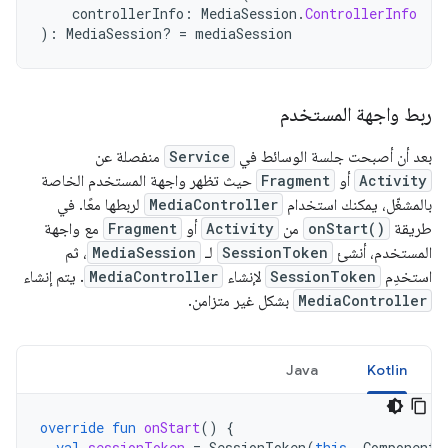
controllerInfo
:
MediaSession
.
ControllerInfo
):
MediaSession? 
=
mediaSession
ربط واجهة المستخدم
بعد أن أصبحت جلسة الوسائط في
Service
منفصلة عن
Activity
أو
Fragment
حيث تظهر واجهة المستخدم الخاصة
بالمشغّل، يمكنك استخدام
MediaController
لربطها معًا. في
طريقة
onStart()
من
Activity
أو
Fragment
مع واجهة
المستخدم، أنشئ
SessionToken
لـ
MediaSession
، ثم
استخدِم
SessionToken
لإنشاء
MediaController
. يتم إنشاء
MediaController
بشكل غير متزامن.
Java
Kotlin
override
fun
onStart
()
{
val
sessionToken
=
SessionToken
(
this
,
ComponentN