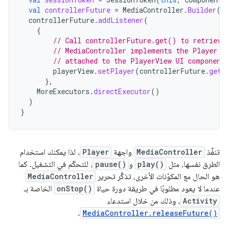
val
controllerFuture
=
MediaController
.
Builder
(
t
controllerFuture
.
addListener
(
{
// Call controllerFuture.get() to retrieve
// MediaController implements the Player i
// attached to the PlayerView UI component
playerView
.
setPlayer
(
controllerFuture
.
get
(
},
MoreExecutors
.
directExecutor
()
)
}
تنفِّذ
MediaController
واجهة
Player
، لذا يمكنك استخدام
الطرق نفسها، مثل
play()
و
pause()
، للتحكّم في التشغيل. كما
هو الحال مع المكوّنات الأخرى، تذكَّر تحرير
MediaController
عندما لا يعود مطلوبًا في طريقة دورة حياة
onStop()
الخاصة بـ
Activity
، وذلك من خلال استدعاء
.
MediaController.releaseFuture()