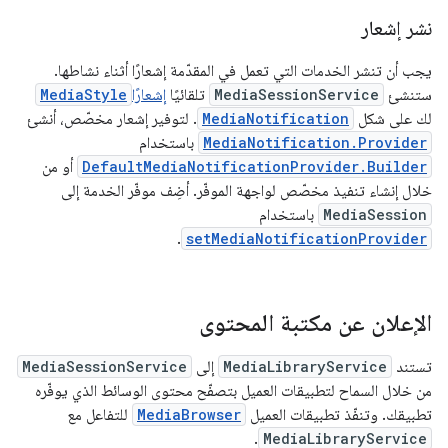
نشر إشعار
يجب أن تنشر الخدمات التي تعمل في المقدّمة إشعارًا أثناء نشاطها.
ستنشئ
MediaSessionService
تلقائيًا
إشعارًا
MediaStyle
لك على شكل
MediaNotification
. لتوفير إشعار مخصّص، أنشئ
MediaNotification.Provider
باستخدام
DefaultMediaNotificationProvider.Builder
أو من
خلال إنشاء تنفيذ مخصّص لواجهة الموفّر. أضِف موفّر الخدمة إلى
MediaSession
باستخدام
.
setMediaNotificationProvider
الإعلان عن مكتبة المحتوى
تستند
MediaLibraryService
إلى
MediaSessionService
من خلال السماح لتطبيقات العميل بتصفّح محتوى الوسائط الذي يوفّره
تطبيقك. وتنفّذ تطبيقات العميل
MediaBrowser
للتفاعل مع
.
MediaLibraryService