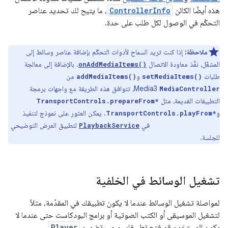
هذه أيضًا الكائن
ControllerInfo
، ما يتيح لك تحديد عناصر
التحكّم في الوصول لكل طلب على حدة.
ملاحظة:
إذا كنت تريد السماح لأدوات التحكّم بإضافة عناصر وسائط إلى
المشغّل، نفِّذ معاودة الاتصال
. بالإضافة إلى معالجة
onAddMediaItems()
طلبات
و
من
addMediaItems()
setMediaItems()
Media3، تتوافق هذه الطريقة مع واجهات برمجة
MediaController
التطبيقات القديمة، مثل
TransportControls.prepareFrom*
و
. يمكن العثور على نموذج لتنفيذ
TransportControls.playFrom*
في
لتطبيق العرض التوضيحي
PlaybackService
onAddMediaItems()
للجلسة.
تشغيل الوسائط في الخلفية
لمواصلة تشغيل الوسائط عندما لا يكون تطبيقك في المقدّمة، مثلاً
لتشغيل الموسيقى أو الكتب الصوتية أو برامج البودكاست حتى عندما لا
يكون المستخدم قد فتح تطبيقك، يجب تضمين
Player