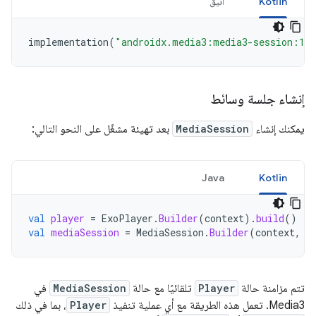
Kotlin
أنيق
implementation
(
"androidx.media3:media3-session:1.
إنشاء جلسة وسائط
يمكنك إنشاء
MediaSession
بعد تهيئة مشغّل على النحو التالي:
Java
Kotlin
val
player
=
ExoPlayer
.
Builder
(
context
).
build
()
val
mediaSession
=
MediaSession
.
Builder
(
context
,
p
تتم مزامنة حالة
Player
تلقائيًا مع حالة
MediaSession
في
Media3. تعمل هذه الطريقة مع أي عملية تنفيذ
Player
، بما في ذلك