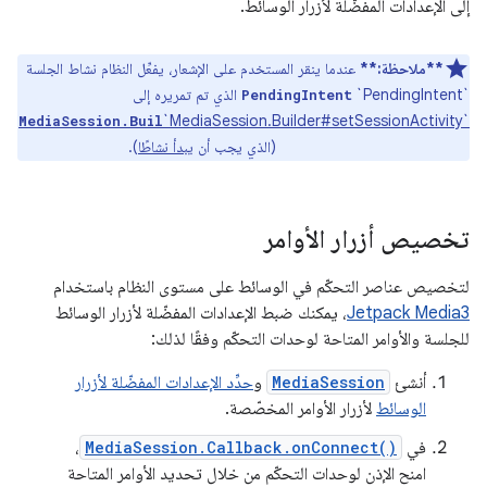
إلى الإعدادات المفضّلة لأزرار الوسائط.
**ملاحظة:**
عندما ينقر المستخدم على الإشعار، يفعِّل النظام نشاط الجلسة
`PendingIntent`
الذي تم تمريره إلى
PendingIntent
`MediaSession.Builder#setSessionActivity`
MediaSession.Buil
(الذي يجب أن
يبدأ نشاطًا
).
der#setSessionActivity
تخصيص أزرار الأوامر
لتخصيص عناصر التحكّم في الوسائط على مستوى النظام باستخدام
Jetpack Media3
، يمكنك ضبط الإعدادات المفضّلة لأزرار الوسائط
للجلسة والأوامر المتاحة لوحدات التحكّم وفقًا لذلك:
أنشئ
MediaSession
و
حدِّد الإعدادات المفضّلة لأزرار
الوسائط
لأزرار الأوامر المخصّصة.
في
MediaSession.Callback.onConnect()
،
امنح الإذن لوحدات التحكّم من خلال تحديد الأوامر المتاحة