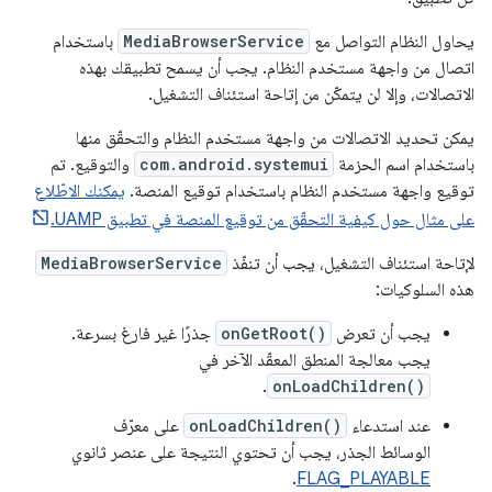
يحاول النظام التواصل مع
MediaBrowserService
باستخدام
اتصال من واجهة مستخدم النظام. يجب أن يسمح تطبيقك بهذه
الاتصالات، وإلا لن يتمكّن من إتاحة استئناف التشغيل.
يمكن تحديد الاتصالات من واجهة مستخدم النظام والتحقّق منها
باستخدام اسم الحزمة
com.android.systemui
والتوقيع. تم
توقيع واجهة مستخدم النظام باستخدام توقيع المنصة.
يمكنك الاطّلاع
على مثال حول كيفية التحقّق من توقيع المنصة في تطبيق UAMP.
لإتاحة استئناف التشغيل، يجب أن تنفّذ
MediaBrowserService
هذه السلوكيات:
يجب أن تعرض
onGetRoot()
جذرًا غير فارغ بسرعة.
يجب معالجة المنطق المعقّد الآخر في
.
onLoadChildren()
عند استدعاء
onLoadChildren()
على معرّف
الوسائط الجذر، يجب أن تحتوي النتيجة على عنصر ثانوي
.
FLAG_PLAYABLE