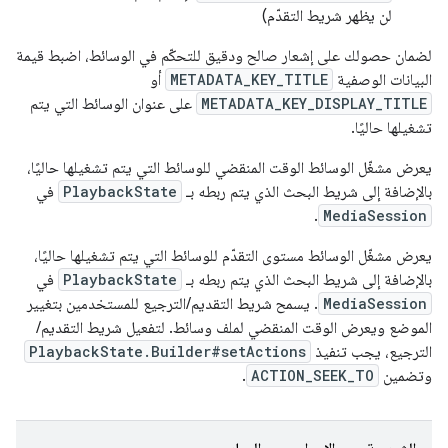
لن يظهر شريط التقدّم)
لضمان حصولك على إشعار صالح ودقيق للتحكّم في الوسائط، اضبط قيمة
البيانات الوصفية
METADATA_KEY_TITLE
أو
METADATA_KEY_DISPLAY_TITLE
على عنوان الوسائط التي يتم
تشغيلها حاليًا.
يعرض مشغّل الوسائط الوقت المنقضي للوسائط التي يتم تشغيلها حاليًا،
بالإضافة إلى شريط البحث الذي يتم ربطه بـ
PlaybackState
في
.
MediaSession
يعرض مشغّل الوسائط مستوى التقدّم للوسائط التي يتم تشغيلها حاليًا،
بالإضافة إلى شريط البحث الذي يتم ربطه بـ
PlaybackState
في
MediaSession
. يسمح شريط التقديم/الترجيع للمستخدمين بتغيير
الموضع ويعرض الوقت المنقضي لملف وسائط. لتفعيل شريط التقديم/
الترجيع، يجب تنفيذ
PlaybackState.Builder#setActions
وتضمين
ACTION_SEEK_TO
.