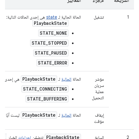
الشريحة
الإجراء
المعايير
1
تشغيل
الحالة الحالية لـ
state
هي إحدى الحالات التالية:
PlaybackState
STATE_NONE
STATE_STOPPED
STATE_PAUSED
STATE_ERROR
Playback
State
مؤشر
الحالة
الحالية
لـ
هي إحدى الحال
سريان
STATE_CONNECTING
عملية
التحميل
STATE_BUFFERING
Playback
State
إيقاف
الحالة
الحالية
لـ
ليست أيًا من 
مؤقت
TO
_
Playback
State
2
السابق
تتضمّن
إجراءات
الخيار