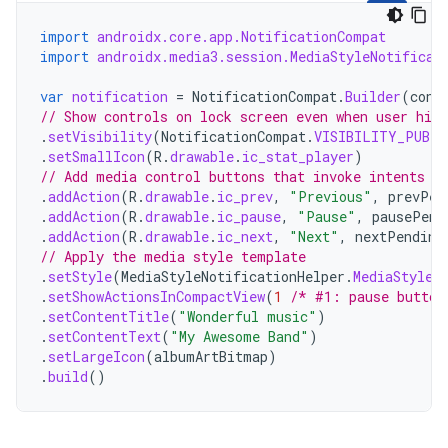
import
androidx.core.app.NotificationCompat
import
androidx.media3.session.MediaStyleNotificat
var
notification
=
NotificationCompat
.
Builder
(
cont
// Show controls on lock screen even when user hide
.
setVisibility
(
NotificationCompat
.
VISIBILITY_PUBLI
.
setSmallIcon
(
R
.
drawable
.
ic_stat_player
)
// Add media control buttons that invoke intents i
.
addAction
(
R
.
drawable
.
ic_prev
,
"Previous"
,
prevPen
.
addAction
(
R
.
drawable
.
ic_pause
,
"Pause"
,
pausePend
.
addAction
(
R
.
drawable
.
ic_next
,
"Next"
,
nextPending
// Apply the media style template
.
setStyle
(
MediaStyleNotificationHelper
.
MediaStyle
(
.
setShowActionsInCompactView
(
1
/* #1: pause button
.
setContentTitle
(
"Wonderful music"
)
.
setContentText
(
"My Awesome Band"
)
.
setLargeIcon
(
albumArtBitmap
)
.
build
()