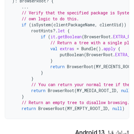
):
BrowserRoot? 
{
...
// Verify that the specified package is System
// own logic to do this.
if
(
isSystem
(
clientPackageName
,
clientUid
))
{
rootHints
?.
let
{
if
(
it
.
getBoolean
(
BrowserRoot
.
EXTRA_RE
// Return a tree with a single pla
val
extras
=
Bundle
().
apply
{
putBoolean
(
BrowserRoot
.
EXTRA_R
}
return
BrowserRoot
(
MY_RECENTS_ROOT
}
}
// You can return your normal tree if the 
return
BrowserRoot
(
MY_MEDIA_ROOT_ID
,
null
)
}
// Return an empty tree to disallow browsing.
return
BrowserRoot
(
MY_EMPTY_ROOT_ID
,
null
)
السلوك قبل Android 13