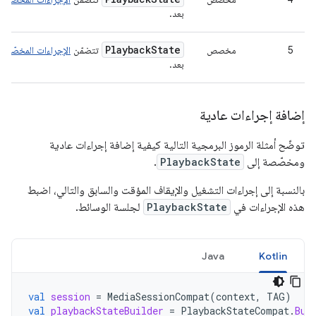
بعد.
Playback
State
5
مخصص
تتضمّن
الإجراءات المخصّصة
بعد.
إضافة إجراءات عادية
توضّح أمثلة الرموز البرمجية التالية كيفية إضافة إجراءات عادية
ومخصّصة إلى
PlaybackState
.
بالنسبة إلى إجراءات التشغيل والإيقاف المؤقت والسابق والتالي، اضبط
هذه الإجراءات في
PlaybackState
لجلسة الوسائط.
Java
Kotlin
val
session
=
MediaSessionCompat
(
context
,
TAG
)
val
playbackStateBuilder
=
PlaybackStateCompat
.
Bui