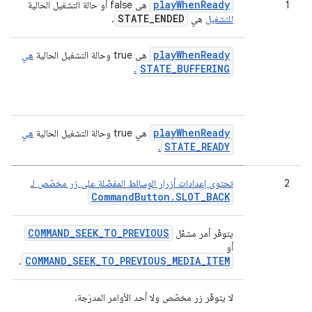
playWhenReady
1
هي false أو حالة التشغيل الحالية
STATE
_
ENDED
للتشغيل
هي
.
playWhenReady
هي true وحالة التشغيل الحالية
هي
STATE_BUFFERING
.
playWhenReady
هي true وحالة التشغيل الحالية
هي
STATE_READY
.
2
تحتوي إعدادات أزرار الوسائط المفضّلة على زر مخصّص لـ
CommandButton.SLOT_BACK
COMMAND_SEEK_TO_PREVIOUS
يتوفّر أمر مشغّل
أو
COMMAND_SEEK_TO_PREVIOUS_MEDIA_ITEM
.
لا يتوفّر زر مخصّص ولا أحد الأوامر المدرَجة.