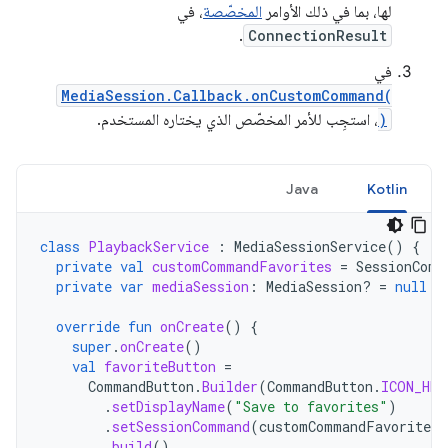
لها، بما في ذلك الأوامر
المخصّصة
، في
.
ConnectionResult
في
MediaSession.Callback.onCustomCommand(
)
، استجِب للأمر المخصّص الذي يختاره المستخدم.
Java
Kotlin
class
PlaybackService
:
MediaSessionService
()
{
private
val
customCommandFavorites
=
SessionComm
private
var
mediaSession
:
MediaSession? 
=
null
override
fun
onCreate
()
{
super
.
onCreate
()
val
favoriteButton
=
CommandButton
.
Builder
(
CommandButton
.
ICON_HEA
.
setDisplayName
(
"Save to favorites"
)
.
setSessionCommand
(
customCommandFavorites
)
.
build
()