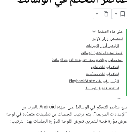
على هذه الصفحة
تخصيص أزرار الأوامر
الردّ على أزرار الإجراءات
إتاحة استئناف تشغيل الوسائط
استخدام واجهات برمجة التطبيقات القديمة للوسائط
إضافة إجراءات عادية
إضافة إجراءات مخصّصة
الردّ على إجراءات PlaybackState
استئناف تشغيل الوسائط
تقع عناصر التحكّم في الوسائط على أجهزة Android بالقرب من
"الإعدادات السريعة". يتم ترتيب الجلسات من تطبيقات متعدّدة في لوحة
عرض دوّارة قابلة للتمرير. تعرض اللوحة الدوّارة الجلسات بهذا الترتيب: