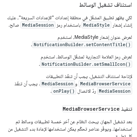
استئناف تشغيل الوسائط
لكي يظهر تطبيق المشغّل في منطقة إعدادات "الإعدادات السريعة"، عليك
إنشاء إشعار
MediaStyle
باستخدام رمز
MediaSession
صالح.
لعرض عنوان إشعار MediaStyle، استخدِم
.
NotificationBuilder.setContentTitle()
لعرض رمز العلامة التجارية لمشغّل الوسائط، استخدِم
.
NotificationBuilder.setSmallIcon()
لإتاحة استئناف التشغيل، يجب أن تنفّذ التطبيقات
MediaBrowserService
و
MediaSession
. يجب أن تنفّذ
MediaSession
ردّ الاتصال
onPlay()
.
تنفيذ
Service
Browser
Media
بعد تشغيل الجهاز، يبحث النظام عن آخر خمسة تطبيقات وسائط تم
استخدامها، ويوفّر عناصر تحكّم يمكن استخدامها لإعادة بدء التشغيل من
كل تطبيق.