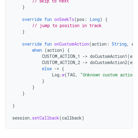
// skip to next
}
override
fun
onSeekTo
(
pos
:
Long
)
{
// jump to position in track
}
override
fun
onCustomAction
(
action
:
String
,
ex
when
(
action
)
{
CUSTOM_ACTION_1
->
doCustomAction1
(
ext
CUSTOM_ACTION_2
->
doCustomAction2
(
ext
else
->
{
Log
.
w
(
TAG
,
"Unknown custom action 
}
}
}
}
session
.
setCallback
(
callback
)