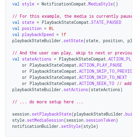
val
style
=
NotificationCompat
.
MediaStyle
()
// For this example, the media is currently paused
val
state
=
PlaybackStateCompat
.
STATE_PAUSED
val
position
=
0L
val
playbackSpeed
=
1f
playbackStateBuilder
.
setState
(
state
,
position
,
pla
// And the user can play, skip to next or previous,
val
stateActions
=
PlaybackStateCompat
.
ACTION_PLAY
or
PlaybackStateCompat
.
ACTION_PLAY_PAUSE
or
PlaybackStateCompat
.
ACTION_SKIP_TO_PREVIOU
or
PlaybackStateCompat
.
ACTION_SKIP_TO_NEXT
or
PlaybackStateCompat
.
ACTION_SEEK_TO
// addin
playbackStateBuilder
.
setActions
(
stateActions
)
// ... do more setup here ...
session
.
setPlaybackState
(
playbackStateBuilder
.
buil
style
.
setMediaSession
(
session
.
sessionToken
)
notificationBuilder
.
setStyle
(
style
)