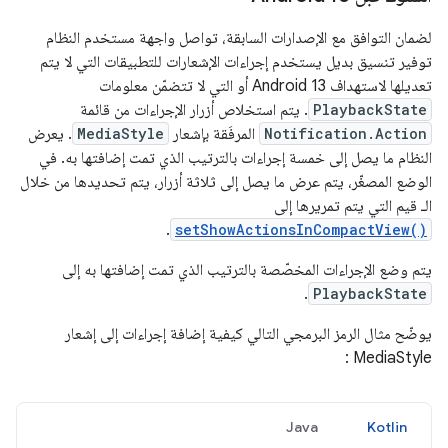
لضمان التوافق مع الإصدارات السابقة، تواصل واجهة مستخدم النظام
توفير تنسيق بديل يستخدم إجراءات الإشعارات للتطبيقات التي لا يتم
تعديلها لاستهداف Android 13 أو التي لا تتضمّن معلومات
PlaybackState
. يتم استخلاص أزرار الإجراءات من قائمة
Notification.Action
المرفَقة بإشعار
MediaStyle
. يعرض
النظام ما يصل إلى خمسة إجراءات بالترتيب الذي تمت إضافتها به. في
الوضع المصغّر، يتم عرض ما يصل إلى ثلاثة أزرار، يتم تحديدها من خلال
الـ قيم التي يتم تمريرها إلى
.
setShowActionsInCompactView()
يتم وضع الإجراءات المخصّصة بالترتيب الذي تمت إضافتها به إلى
.
PlaybackState
يوضّح مثال الرمز البرمجي التالي كيفية إضافة إجراءات إلى إشعار
MediaStyle :
Java
Kotlin