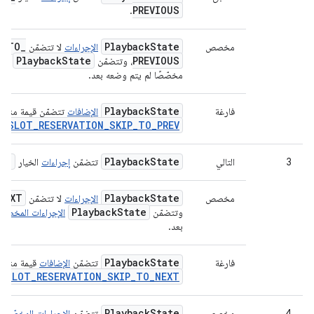
PREVIOUS
.
P
_
TO
_
Playback
State
مخصص
الإجراءات
لا تتضمّن
Playback
State
PREVIOUS
، وتتضمّن
الإ
مخصّصًا لم يتم وضعه بعد.
Playback
State
فارغة
الإضافات
تتضمّن قيمة منطق
Y_SLOT_RESERVATION_SKIP_TO_PREV
XT
Playback
State
3
التالي
تتضمّن
إجراءات
الخيار
NEXT
Playback
State
مخصص
الإجراءات
لا تتضمّن
Playback
State
وتتضمّن
الإجراءات المخصّص
بعد.
Playback
State
فارغة
تتضمّن
الإضافات
قيمة منطق
Y_SLOT_RESERVATION_SKIP_TO_NEXT
Playback
State
4
مخصص
تتضمّن
الإجراءات المخصّصة