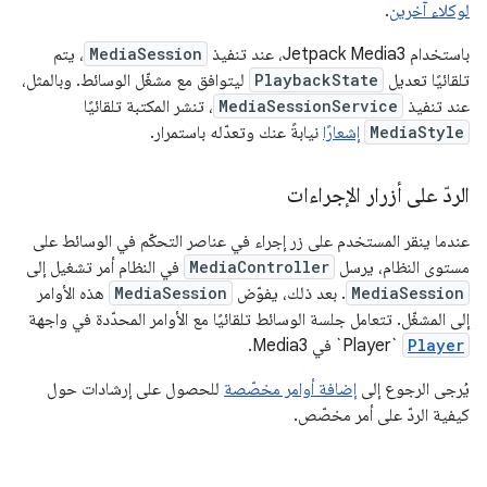
لوكلاء آخرين
.
باستخدام Jetpack Media3، عند تنفيذ
MediaSession
، يتم
تلقائيًا تعديل
PlaybackState
ليتوافق مع مشغّل الوسائط. وبالمثل،
عند تنفيذ
MediaSessionService
، تنشر المكتبة تلقائيًا
MediaStyle
إشعارًا
نيابةً عنك وتعدّله باستمرار.
الردّ على أزرار الإجراءات
عندما ينقر المستخدم على زر إجراء في عناصر التحكّم في الوسائط على
مستوى النظام، يرسل
MediaController
في النظام أمر تشغيل إلى
MediaSession
. بعد ذلك، يفوّض
MediaSession
هذه الأوامر
إلى المشغّل. تتعامل جلسة الوسائط تلقائيًا مع الأوامر المحدّدة في واجهة
Player
`Player` في Media3.
يُرجى الرجوع إلى
إضافة أوامر مخصّصة
للحصول على إرشادات حول
كيفية الردّ على أمر مخصّص.