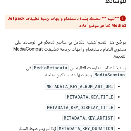
للوسائط
**تنبيه:**
ننصحك بشدة باستخدام واجهات برمجة تطبيقات Jetpack
Media3 كما هو موضّح أعلاه.
يوضّح هذا القسم كيفية التكامل مع عناصر التحكّم في الوسائط على
مستوى النظام باستخدام واجهات برمجة تطبيقات MediaCompat
القديمة.
يستردّ النظام المعلومات التالية من
MediaMetadata
في
MediaSession
ويعرضها عندما تكون متاحة:
METADATA_KEY_ALBUM_ART_URI
METADATA_KEY_TITLE
METADATA_KEY_DISPLAY_TITLE
METADATA_KEY_ARTIST
METADATA_KEY_DURATION
(إذا لم يتم ضبط المدة،