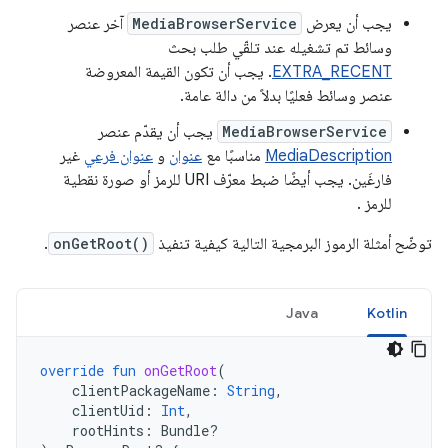
يجب أن يعرض
MediaBrowserService
آخر عنصر
وسائط تم تشغيله عند تلقّي طلب بحث
EXTRA_RECENT
. يجب أن تكون القيمة المعروضة
عنصر وسائط فعليًا بدلاً من دالة عامة.
MediaBrowserService
يجب أن يقدّم عنصر
MediaDescription
مناسبًا مع
عنوان
و
عنوان فرعي
غير
فارغَين. يجب أيضًا ضبط معرّف URI للرمز
أو صورة نقطية
للرمز
.
توضّح أمثلة الرموز البرمجية التالية كيفية تنفيذ
onGetRoot()
.
Java
Kotlin
override
fun
onGetRoot
(
clientPackageName
:
String
,
clientUid
:
Int
,
rootHints
:
Bundle?