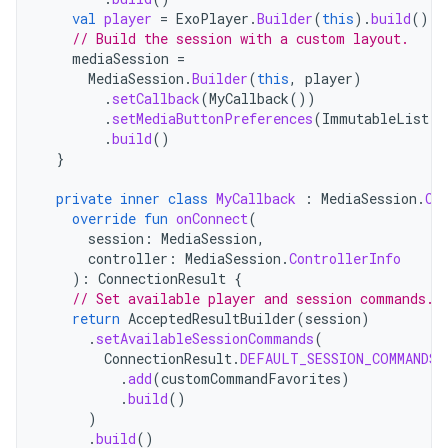
val
player
=
ExoPlayer
.
Builder
(
this
).
build
()
// Build the session with a custom layout.
mediaSession
=
MediaSession
.
Builder
(
this
,
player
)
.
setCallback
(
MyCallback
())
.
setMediaButtonPreferences
(
ImmutableList
.
o
.
build
()
}
private
inner
class
MyCallback
:
MediaSession
.
Ca
override
fun
onConnect
(
session
:
MediaSession
,
controller
:
MediaSession
.
ControllerInfo
):
ConnectionResult
{
// Set available player and session commands.
return
AcceptedResultBuilder
(
session
)
.
setAvailableSessionCommands
(
ConnectionResult
.
DEFAULT_SESSION_COMMANDS
.
.
add
(
customCommandFavorites
)
.
build
()
)
.
build
()