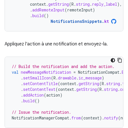
context
.
getString
(
R
.
string
.
reply_label
),
r
.
addRemoteInput
(
remoteInput
)
.
build
()
NotificationsSnippets
.
kt
Appliquez l'action à une notification et envoyez-la.
// Build the notification and add the action.
val
newMessageNotification
=
NotificationCompat
.
Bu
.
setSmallIcon
(
R
.
drawable
.
ic_message
)
.
setContentTitle
(
context
.
getString
(
R
.
string
.
ti
.
setContentText
(
context
.
getString
(
R
.
string
.
con
.
addAction
(
action
)
.
build
()
// Issue the notification.
NotificationManagerCompat
.
from
(
context
).
notify
(
not