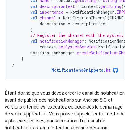
val
name
=
context
.
getString
(
R
.
string
.
chan
val
descriptionText
=
context
.
getString
(
R
.
val
importance
=
NotificationManager
.
IMPOR
val
channel
=
NotificationChannel
(
CHANNEL_
description
=
descriptionText
}
// Register the channel with the system.
val
notificationManager
:
NotificationManag
context
.
getSystemService
(
NotificationM
notificationManager
.
createNotificationChan
}
}
NotificationsSnippets
.
kt
Étant donné que vous devez créer le canal de notification
avant de publier des notifications sur Android 8.0 et
versions ultérieures, exécutez ce code dès le démarrage
de votre application. Vous pouvez appeler cette méthode
à plusieurs reprises, car la création d'un canal de
notification existant n'effectue aucune opération.