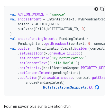
val
ACTION_SNOOZE
=
"snooze"
val
snoozeIntent
=
Intent
(
context
,
MyBroadcastRece
action
=
ACTION_SNOOZE
putExtra
(
EXTRA_NOTIFICATION_ID
,
0
)
}
val
snoozePendingIntent
:
PendingIntent
=
PendingIntent
.
getBroadcast
(
context
,
0
,
snoozeI
val
builder
=
NotificationCompat
.
Builder
(
context
,
.
setSmallIcon
(
R
.
drawable
.
ic_logo
)
.
setContentTitle
(
"My notification"
)
.
setContentText
(
"Hello World!"
)
.
setPriority
(
NotificationCompat
.
PRIORITY_DEFA
.
setContentIntent
(
pendingIntent
)
.
addAction
(
R
.
drawable
.
snooze
,
context
.
getStrin
snoozePendingIntent
)
NotificationsSnippets
.
kt
Pour en savoir plus sur la création d'un