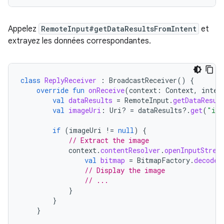
Appelez
RemoteInput#getDataResultsFromIntent
et
extrayez les données correspondantes.
class
ReplyReceiver
:
BroadcastReceiver
()
{
override
fun
onReceive
(
context
:
Context
,
inten
val
dataResults
=
RemoteInput
.
getDataResul
val
imageUri
:
Uri? 
=
dataResults
?.
get
(
"ima
if
(
imageUri
!=
null
)
{
// Extract the image
context
.
contentResolver
.
openInputStrea
val
bitmap
=
BitmapFactory
.
decodeS
// Display the image
// ...
}
}
}