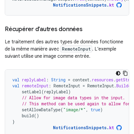
NotificationsSnippets
.
kt
Récupérer d'autres données
Le traitement des autres types de données fonctionne
de la même manière avec
RemoteInput
. L'exemple
suivant utilise une image comme entrée.
val
replyLabel
:
String
=
context
.
resources
.
getStri
val
remoteInput
:
RemoteInput
=
RemoteInput
.
Builder
setLabel
(
replyLabel
)
// Allow for image data types in the input.
// This method can be used again to allow for 
setAllowDataType
(
"image/*"
,
true
)
build
()
}
NotificationsSnippets
.
kt