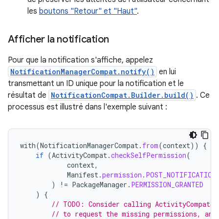
les
boutons "Retour" et "Haut"
.
Afficher la notification
Pour que la notification s'affiche, appelez
NotificationManagerCompat.notify()
en lui
transmettant un ID unique pour la notification et le
résultat de
NotificationCompat.Builder.build()
. Ce
processus est illustré dans l'exemple suivant :
with
(
NotificationManagerCompat
.
from
(
context
))
{
if
(
ActivityCompat
.
checkSelfPermission
(
context
,
Manifest
.
permission
.
POST_NOTIFICATION
)
!=
PackageManager
.
PERMISSION_GRANTED
)
{
// TODO: Consider calling ActivityCompat#r
// to request the missing permissions, and