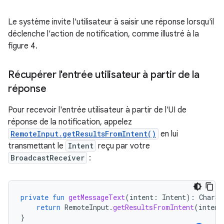
Le système invite l'utilisateur à saisir une réponse lorsqu'il
déclenche l'action de notification, comme illustré à la
figure 4.
Récupérer l'entrée utilisateur à partir de la
réponse
Pour recevoir l'entrée utilisateur à partir de l'UI de
réponse de la notification, appelez
RemoteInput.getResultsFromIntent()
en lui
transmettant le
Intent
reçu par votre
BroadcastReceiver
:
private
fun
getMessageText
(
intent
:
Intent
):
CharSe
return
RemoteInput
.
getResultsFromIntent
(
intent
}