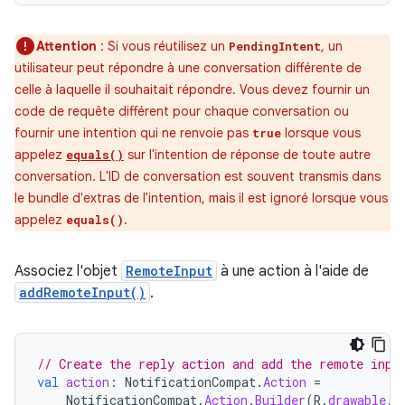
Attention
: Si vous réutilisez un
, un
PendingIntent
utilisateur peut répondre à une conversation différente de
celle à laquelle il souhaitait répondre. Vous devez fournir un
code de requête différent pour chaque conversation ou
fournir une intention qui ne renvoie pas
lorsque vous
true
appelez
sur l'intention de réponse de toute autre
equals()
conversation. L'ID de conversation est souvent transmis dans
le bundle d'extras de l'intention, mais il est ignoré lorsque vous
appelez
.
equals()
Associez l'objet
RemoteInput
à une action à l'aide de
addRemoteInput()
.
// Create the reply action and add the remote inpu
val
action
:
NotificationCompat
.
Action
=
NotificationCompat
.
Action
.
Builder
(
R
.
drawable
.
r