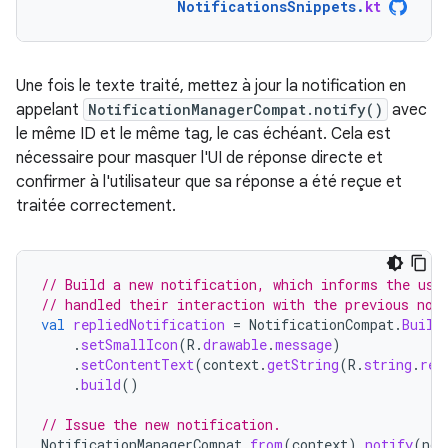
NotificationsSnippets
.
kt
Une fois le texte traité, mettez à jour la notification en
appelant
NotificationManagerCompat.notify()
avec
le même ID et le même tag, le cas échéant. Cela est
nécessaire pour masquer l'UI de réponse directe et
confirmer à l'utilisateur que sa réponse a été reçue et
traitée correctement.
// Build a new notification, which informs the use
// handled their interaction with the previous not
val
repliedNotification
=
NotificationCompat
.
Build
.
setSmallIcon
(
R
.
drawable
.
message
)
.
setContentText
(
context
.
getString
(
R
.
string
.
rep
.
build
()
// Issue the new notification.
NotificationManagerCompat
.
from
(
context
).
notify
(
not