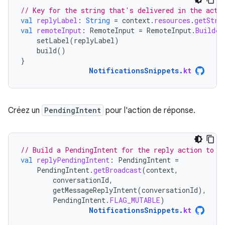
// Key for the string that's delivered in the acti
val
replyLabel
:
String
=
context
.
resources
.
getStri
val
remoteInput
:
RemoteInput
=
RemoteInput
.
Builder
setLabel
(
replyLabel
)
build
()
}
NotificationsSnippets
.
kt
Créez un
PendingIntent
pour l'action de réponse.
// Build a PendingIntent for the reply action to t
val
replyPendingIntent
:
PendingIntent
=
PendingIntent
.
getBroadcast
(
context
,
conversationId
,
getMessageReplyIntent
(
conversationId
),
PendingIntent
.
FLAG_MUTABLE
)
NotificationsSnippets
.
kt