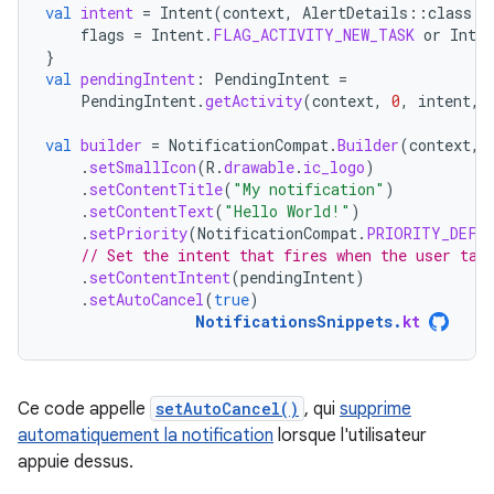
val
intent
=
Intent
(
context
,
AlertDetails
::
class
.
j
flags
=
Intent
.
FLAG_ACTIVITY_NEW_TASK
or
Inten
}
val
pendingIntent
:
PendingIntent
=
PendingIntent
.
getActivity
(
context
,
0
,
intent
,
val
builder
=
NotificationCompat
.
Builder
(
context
,
.
setSmallIcon
(
R
.
drawable
.
ic_logo
)
.
setContentTitle
(
"My notification"
)
.
setContentText
(
"Hello World!"
)
.
setPriority
(
NotificationCompat
.
PRIORITY_DEFA
// Set the intent that fires when the user tap
.
setContentIntent
(
pendingIntent
)
.
setAutoCancel
(
true
)
NotificationsSnippets
.
kt
Ce code appelle
setAutoCancel()
, qui
supprime
automatiquement la notification
lorsque l'utilisateur
appuie dessus.