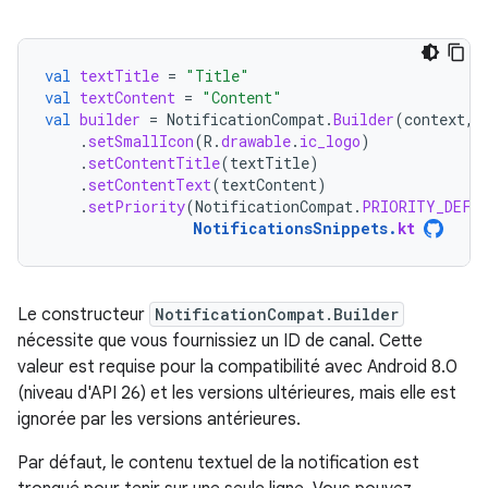
val
textTitle
=
"Title"
val
textContent
=
"Content"
val
builder
=
NotificationCompat
.
Builder
(
context
,
.
setSmallIcon
(
R
.
drawable
.
ic_logo
)
.
setContentTitle
(
textTitle
)
.
setContentText
(
textContent
)
.
setPriority
(
NotificationCompat
.
PRIORITY_DEFA
NotificationsSnippets
.
kt
Le constructeur
NotificationCompat.Builder
nécessite que vous fournissiez un ID de canal. Cette
valeur est requise pour la compatibilité avec Android 8.0
(niveau d'API 26) et les versions ultérieures, mais elle est
ignorée par les versions antérieures.
Par défaut, le contenu textuel de la notification est