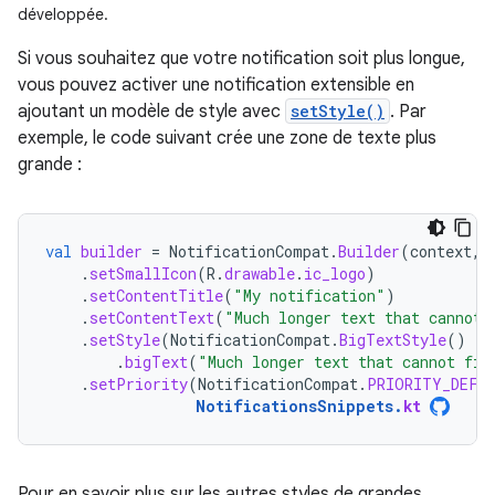
développée.
Si vous souhaitez que votre notification soit plus longue,
vous pouvez activer une notification extensible en
ajoutant un modèle de style avec
setStyle()
. Par
exemple, le code suivant crée une zone de texte plus
grande :
val
builder
=
NotificationCompat
.
Builder
(
context
,
.
setSmallIcon
(
R
.
drawable
.
ic_logo
)
.
setContentTitle
(
"My notification"
)
.
setContentText
(
"Much longer text that cannot 
.
setStyle
(
NotificationCompat
.
BigTextStyle
()
.
bigText
(
"Much longer text that cannot fit
.
setPriority
(
NotificationCompat
.
PRIORITY_DEFA
NotificationsSnippets
.
kt
Pour en savoir plus sur les autres styles de grandes