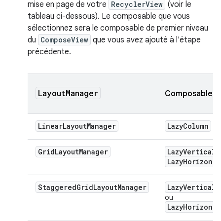
mise en page de votre
RecyclerView
(voir le
tableau ci-dessous). Le composable que vous
sélectionnez sera le composable de premier niveau
du
ComposeView
que vous avez ajouté à l'étape
précédente.
LayoutManager
Composable
LinearLayoutManager
LazyColumn
o
GridLayoutManager
LazyVerticalG
LazyHorizonta
StaggeredGridLayoutManager
LazyVertical
ou
LazyHorizont