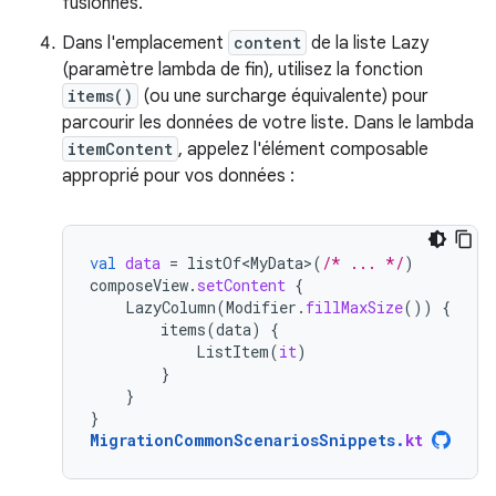
fusionnés.
Dans l'emplacement
content
de la liste Lazy
(paramètre lambda de fin), utilisez la fonction
items()
(ou une surcharge équivalente) pour
parcourir les données de votre liste. Dans le lambda
itemContent
, appelez l'élément composable
approprié pour vos données :
val
data
=
listOf<MyData>
(
/* ... */
)
composeView
.
setContent
{
LazyColumn
(
Modifier
.
fillMaxSize
())
{
items
(
data
)
{
ListItem
(
it
)
}
}
}
MigrationCommonScenariosSnippets
.
kt