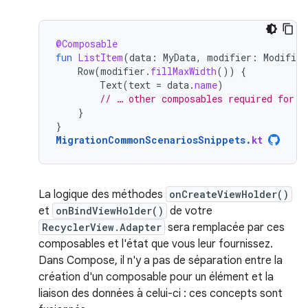
@Composable
fun
ListItem
(
data
:
MyData
,
modifier
:
Modifier
Row
(
modifier
.
fillMaxWidth
())
{
Text
(
text
=
data
.
name
)
// … other composables required for d
}
}
MigrationCommonScenariosSnippets
.
kt
La logique des méthodes
onCreateViewHolder()
et
onBindViewHolder()
de votre
RecyclerView.Adapter
sera remplacée par ces
composables et l'état que vous leur fournissez.
Dans Compose, il n'y a pas de séparation entre la
création d'un composable pour un élément et la
liaison des données à celui-ci : ces concepts sont