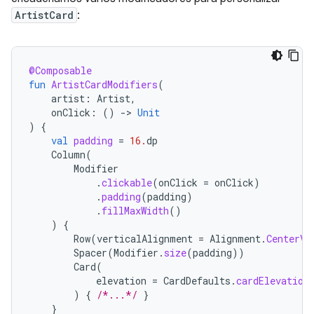
ArtistCard
:
@Composable
fun
ArtistCardModifiers
(
artist
:
Artist
,
onClick
:
()
-
>
Unit
)
{
val
padding
=
16.
dp
Column
(
Modifier
.
clickable
(
onClick
=
onClick
)
.
padding
(
padding
)
.
fillMaxWidth
()
)
{
Row
(
verticalAlignment
=
Alignment
.
CenterVe
Spacer
(
Modifier
.
size
(
padding
))
Card
(
elevation
=
CardDefaults
.
cardElevation
)
{
/*...*/
}
}