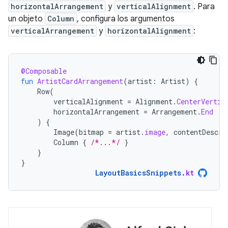
horizontalArrangement
y
verticalAlignment
. Para
un objeto
Column
, configura los argumentos
verticalArrangement
y
horizontalAlignment
:
@Composable
fun
ArtistCardArrangement
(
artist
:
Artist
)
{
Row
(
verticalAlignment
=
Alignment
.
CenterVertic
horizontalArrangement
=
Arrangement
.
End
)
{
Image
(
bitmap
=
artist
.
image
,
contentDescri
Column
{
/*...*/
}
}
}
LayoutBasicsSnippets
.
kt