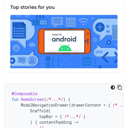
@Composable
fun
HomeScreen
(
/*...*/
)
{
ModalNavigationDrawer
(
drawerContent
=
{
/* ...
Scaffold
(
topBar
=
{
/*...*/
}
)
{
contentPadding
-
// ...