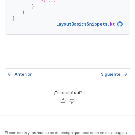
}
}
}
LayoutBasicsSnippets
.
kt
Anterior
Siguiente
arrow_back
arrow_forward
¿Te resultó útil?
El contenido y las muestras de código que aparecen en esta página