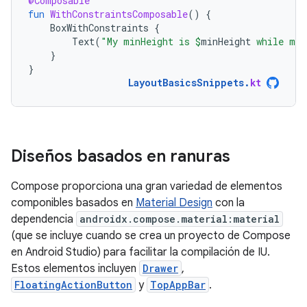
@Composable
fun
WithConstraintsComposable
()
{
BoxWithConstraints
{
Text
(
"My minHeight is 
$
minHeight
 while my 
}
}
LayoutBasicsSnippets
.
kt
Diseños basados en ranuras
Compose proporciona una gran variedad de elementos
componibles basados en
Material Design
con la
dependencia
androidx.compose.material:material
(que se incluye cuando se crea un proyecto de Compose
en Android Studio) para facilitar la compilación de IU.
Estos elementos incluyen
Drawer
,
FloatingActionButton
y
TopAppBar
.