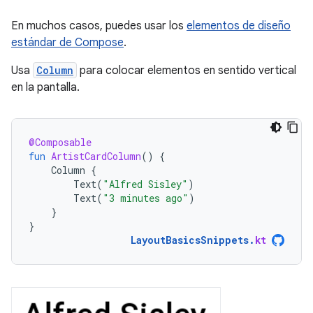
En muchos casos, puedes usar los
elementos de diseño
estándar de Compose
.
Usa
Column
para colocar elementos en sentido vertical
en la pantalla.
@Composable
fun
ArtistCardColumn
()
{
Column
{
Text
(
"Alfred Sisley"
)
Text
(
"3 minutes ago"
)
}
}
LayoutBasicsSnippets
.
kt