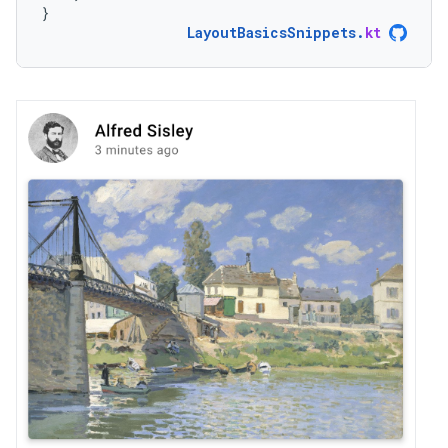
}
LayoutBasicsSnippets
.
kt