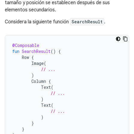
tamaño y posición se establecen después de sus
elementos secundarios.
Considera la siguiente función
SearchResult
.
@Composable
fun
SearchResult
()
{
Row
{
Image
(
// ...
)
Column
{
Text
(
// ...
)
Text
(
// ...
)
}
}