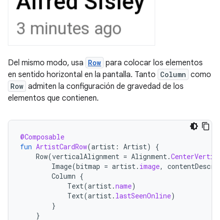
Del mismo modo, usa
Row
para colocar los elementos
en sentido horizontal en la pantalla. Tanto
Column
como
Row
admiten la configuración de gravedad de los
elementos que contienen.
@Composable
fun
ArtistCardRow
(
artist
:
Artist
)
{
Row
(
verticalAlignment
=
Alignment
.
CenterVertic
Image
(
bitmap
=
artist
.
image
,
contentDescri
Column
{
Text
(
artist
.
name
)
Text
(
artist
.
lastSeenOnline
)
}
}