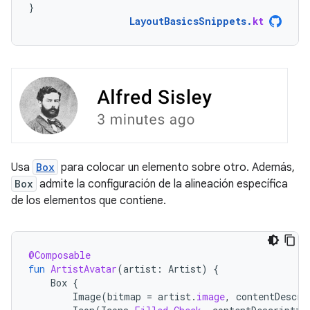
}
LayoutBasicsSnippets
.
kt
Usa
Box
para colocar un elemento sobre otro. Además,
Box
admite la configuración de la alineación específica
de los elementos que contiene.
@Composable
fun
ArtistAvatar
(
artist
:
Artist
)
{
Box
{
Image
(
bitmap
=
artist
.
image
,
contentDescri