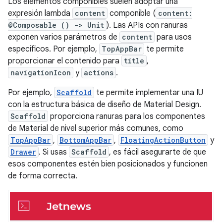
Los elementos componibles suelen adoptar una
expresión lambda
content
componible (
content:
@Composable () -> Unit
). Las APIs con ranuras
exponen varios parámetros de
content
para usos
específicos. Por ejemplo,
TopAppBar
te permite
proporcionar el contenido para
title
,
navigationIcon
y
actions
.
Por ejemplo,
Scaffold
te permite implementar una IU
con la estructura básica de diseño de Material Design.
Scaffold
proporciona ranuras para los componentes
de Material de nivel superior más comunes, como
TopAppBar
,
BottomAppBar
,
FloatingActionButton
y
Drawer
. Si usas
Scaffold
, es fácil asegurarte de que
esos componentes estén bien posicionados y funcionen
de forma correcta.