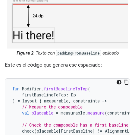
Figura 2.
Texto con
aplicado
paddingFromBaseline
Este es el código que genera ese espaciado:
fun
Modifier
.
firstBaselineToTop
(
firstBaselineToTop
:
Dp
)
=
layout
{
measurable
,
constraints
-
// Measure the composable
val
placeable
=
measurable
.
measure
(
constraints
// Check the composable has a first baseline
check
(
placeable
[
FirstBaseline
]
!=
AlignmentLin