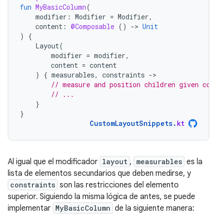
fun
MyBasicColumn
(
modifier
:
Modifier
=
Modifier
,
content
:
@Composable
()
-
>
Unit
)
{
Layout
(
modifier
=
modifier
,
content
=
content
)
{
measurables
,
constraints
-
// measure and position children given con
// ...
}
}
CustomLayoutSnippets
.
kt
Al igual que el modificador
layout
,
measurables
es la
lista de elementos secundarios que deben medirse, y
constraints
son las restricciones del elemento
superior. Siguiendo la misma lógica de antes, se puede
implementar
MyBasicColumn
de la siguiente manera: