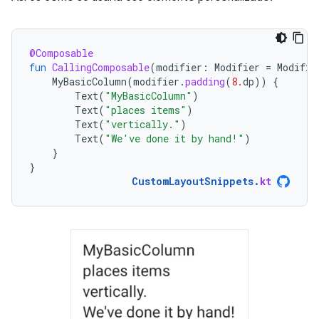
@Composable
fun
CallingComposable
(
modifier
:
Modifier
=
Modifie
MyBasicColumn
(
modifier
.
padding
(
8.
dp
))
{
Text
(
"MyBasicColumn"
)
Text
(
"places items"
)
Text
(
"vertically."
)
Text
(
"We've done it by hand!"
)
}
}
CustomLayoutSnippets
.
kt