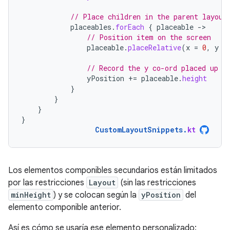
// Place children in the parent layout
placeables
.
forEach
{
placeable
-
// Position item on the screen
placeable
.
placeRelative
(
x
=
0
,
y
=
// Record the y co-ord placed up t
yPosition
+=
placeable
.
height
}
}
}
}
CustomLayoutSnippets
.
kt
Los elementos componibles secundarios están limitados
por las restricciones
Layout
(sin las restricciones
minHeight
) y se colocan según la
yPosition
del
elemento componible anterior.
Así es cómo se usaría ese elemento personalizado: