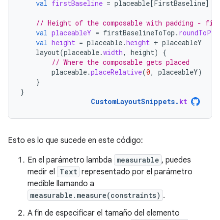
val
firstBaseline
=
placeable
[
FirstBaseline
]
// Height of the composable with padding - fir
val
placeableY
=
firstBaselineToTop
.
roundToPx
(
val
height
=
placeable
.
height
+
placeableY
layout
(
placeable
.
width
,
height
)
{
// Where the composable gets placed
placeable
.
placeRelative
(
0
,
placeableY
)
}
}
CustomLayoutSnippets
.
kt
Esto es lo que sucede en este código:
En el parámetro lambda
measurable
, puedes
medir el
Text
representado por el parámetro
medible llamando a
measurable.measure(constraints)
.
A fin de especificar el tamaño del elemento