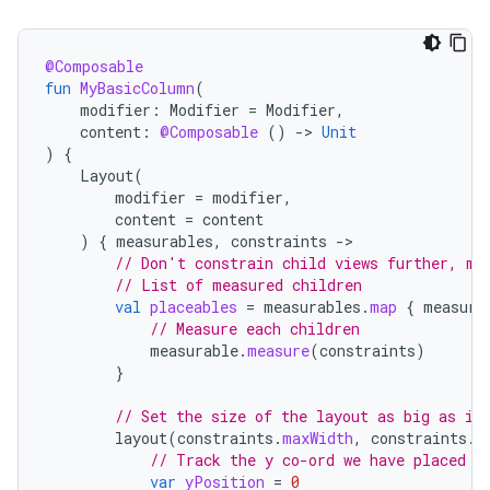
@Composable
fun
MyBasicColumn
(
modifier
:
Modifier
=
Modifier
,
content
:
@Composable
()
-
>
Unit
)
{
Layout
(
modifier
=
modifier
,
content
=
content
)
{
measurables
,
constraints
-
// Don't constrain child views further, me
// List of measured children
val
placeables
=
measurables
.
map
{
measura
// Measure each children
measurable
.
measure
(
constraints
)
}
// Set the size of the layout as big as it
layout
(
constraints
.
maxWidth
,
constraints
.
m
// Track the y co-ord we have placed c
var
yPosition
=
0