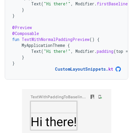
Text
(
"Hi there!"
,
Modifier
.
firstBaselineTo
}
}
@Preview
@Composable
fun
TextWithNormalPaddingPreview
()
{
MyApplicationTheme
{
Text
(
"Hi there!"
,
Modifier
.
padding
(
top
=
3
}
}
CustomLayoutSnippets
.
kt