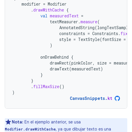
modifier
=
Modifier
.
drawWithCache
{
val
measuredText
=
textMeasurer
.
measure
(
AnnotatedString
(
longTextSample
constraints
=
Constraints
.
fixe
style
=
TextStyle
(
fontSize
=
1
)
onDrawBehind
{
drawRect
(
pinkColor
,
size
=
measure
drawText
(
measuredText
)
}
}
.
fillMaxSize
()
)
CanvasSnippets
.
kt
Nota:
En el ejemplo anterior, se usa
, ya que dibujar texto es una
Modifier.drawWithCache