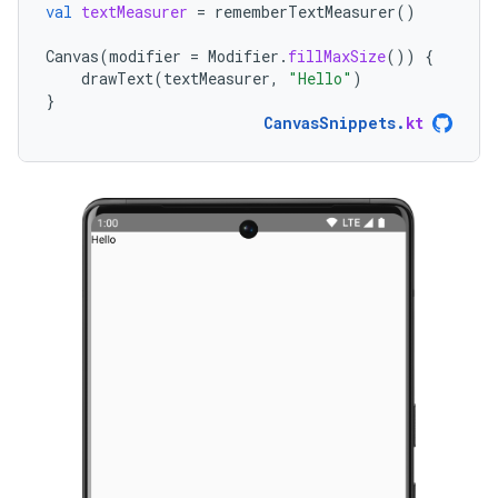
val
textMeasurer
=
rememberTextMeasurer
()
Canvas
(
modifier
=
Modifier
.
fillMaxSize
())
{
drawText
(
textMeasurer
,
"Hello"
)
}
CanvasSnippets
.
kt