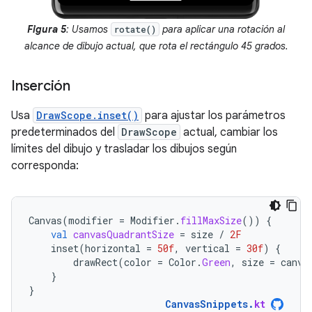
Figura 5
: Usamos
para aplicar una rotación al
rotate()
alcance de dibujo actual, que rota el rectángulo 45 grados.
Inserción
Usa
DrawScope.inset()
para ajustar los parámetros
predeterminados del
DrawScope
actual, cambiar los
límites del dibujo y trasladar los dibujos según
corresponda:
Canvas
(
modifier
=
Modifier
.
fillMaxSize
())
{
val
canvasQuadrantSize
=
size
/
2F
inset
(
horizontal
=
50f
,
vertical
=
30f
)
{
drawRect
(
color
=
Color
.
Green
,
size
=
canva
}
}
CanvasSnippets
.
kt