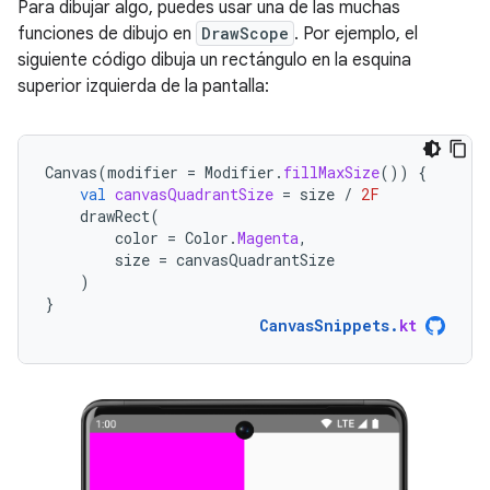
Para dibujar algo, puedes usar una de las muchas
funciones de dibujo en
DrawScope
. Por ejemplo, el
siguiente código dibuja un rectángulo en la esquina
superior izquierda de la pantalla:
Canvas
(
modifier
=
Modifier
.
fillMaxSize
())
{
val
canvasQuadrantSize
=
size
/
2F
drawRect
(
color
=
Color
.
Magenta
,
size
=
canvasQuadrantSize
)
}
CanvasSnippets
.
kt