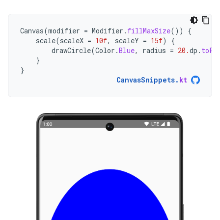
Canvas
(
modifier
=
Modifier
.
fillMaxSize
())
{
scale
(
scaleX
=
10f
,
scaleY
=
15f
)
{
drawCircle
(
Color
.
Blue
,
radius
=
20.
dp
.
toPx
}
}
CanvasSnippets
.
kt