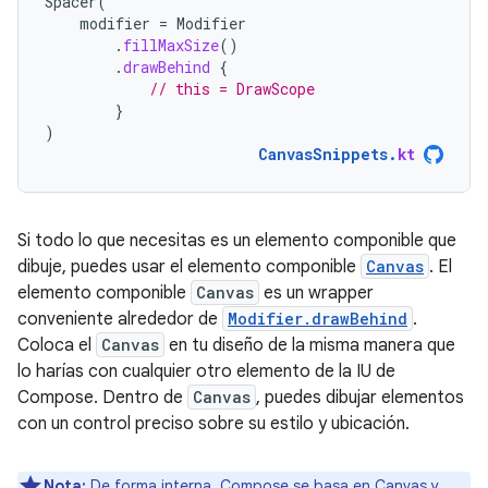
Spacer
(
modifier
=
Modifier
.
fillMaxSize
()
.
drawBehind
{
// this = DrawScope
}
)
CanvasSnippets
.
kt
Si todo lo que necesitas es un elemento componible que
dibuje, puedes usar el elemento componible
Canvas
. El
elemento componible
Canvas
es un wrapper
conveniente alrededor de
Modifier.drawBehind
.
Coloca el
Canvas
en tu diseño de la misma manera que
lo harías con cualquier otro elemento de la IU de
Compose. Dentro de
Canvas
, puedes dibujar elementos
con un control preciso sobre su estilo y ubicación.
Nota:
De forma interna, Compose se basa en
Canvas y