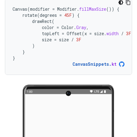
Canvas
(
modifier
=
Modifier
.
fillMaxSize
())
{
rotate
(
degrees
=
45F
)
{
drawRect
(
color
=
Color
.
Gray
,
topLeft
=
Offset
(
x
=
size
.
width
/
3F
,
size
=
size
/
3F
)
}
}
CanvasSnippets
.
kt