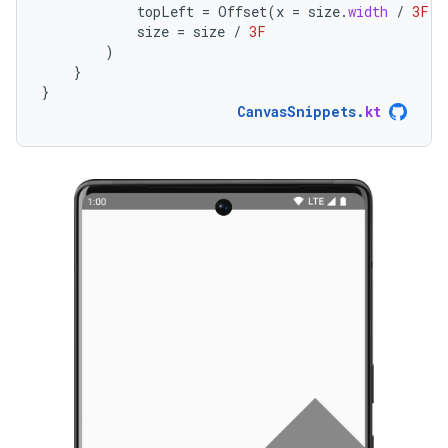
topLeft
=
Offset
(
x
=
size
.
width
/
3F
,
size
=
size
/
3F
)
}
}
CanvasSnippets
.
kt