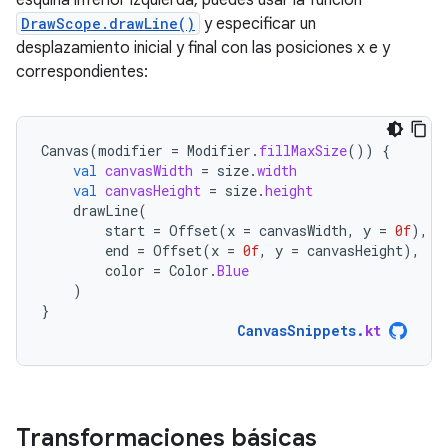
esquina inferior izquierda, puedes usar la función
DrawScope.drawLine()
y especificar un
desplazamiento inicial y final con las posiciones x e y
correspondientes:
Canvas
(
modifier
=
Modifier
.
fillMaxSize
())
{
val
canvasWidth
=
size
.
width
val
canvasHeight
=
size
.
height
drawLine
(
start
=
Offset
(
x
=
canvasWidth
,
y
=
0f
),
end
=
Offset
(
x
=
0f
,
y
=
canvasHeight
),
color
=
Color
.
Blue
)
}
CanvasSnippets
.
kt
Transformaciones básicas