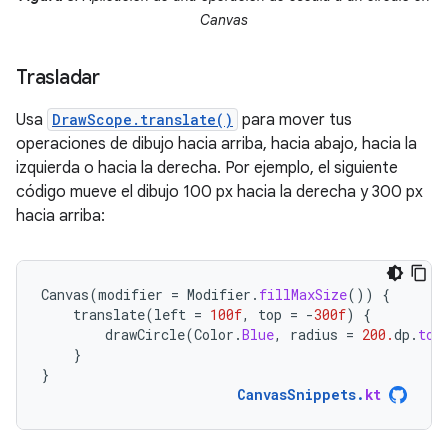
Canvas
Trasladar
Usa
DrawScope.translate()
para mover tus
operaciones de dibujo hacia arriba, hacia abajo, hacia la
izquierda o hacia la derecha. Por ejemplo, el siguiente
código mueve el dibujo 100 px hacia la derecha y 300 px
hacia arriba:
Canvas
(
modifier
=
Modifier
.
fillMaxSize
())
{
translate
(
left
=
100f
,
top
=
-
300f
)
{
drawCircle
(
Color
.
Blue
,
radius
=
200.
dp
.
toP
}
}
CanvasSnippets
.
kt