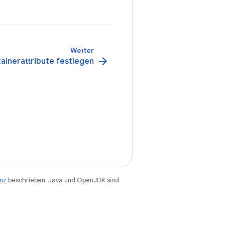
Weiter
arrow_forward
ainerattribute festlegen
enz
beschrieben. Java und OpenJDK sind