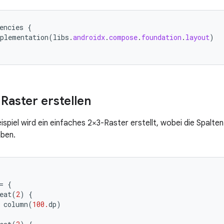
encies
{
plementation
(
libs
.
androidx
.
compose
.
foundation
.
layout
)
Raster erstellen
spiel wird ein einfaches 2×3-Raster erstellt, wobei die Spalten
ben.
=
{
eat
(
2
)
{
column
(
100.
dp
)