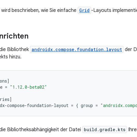
e wird beschrieben, wie Sie einfache
Grid
-Layouts implementi
inrichten
die Bibliothek
androidx.compose.foundation.layout
der D
ekts hinzu.
ons
]
e
=
"1.12.0-beta02"
ries
]
dx
-
compose
-
foundation
-
layout
=
{
group
=
"androidx.comp
die Bibliotheksabhängigkeit der Datei
build.gradle.kts
Ihre