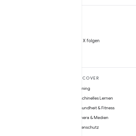
X
@AndroidDev auf X folgen
MEHR ZU ANDROID
DISCOVER
Android
Gaming
Android für Unternehmen
Maschinelles Lernen
Datensicherheit
Gesundheit & Fitness
Open Source
Kamera & Medien
Neuigkeiten
Datenschutz