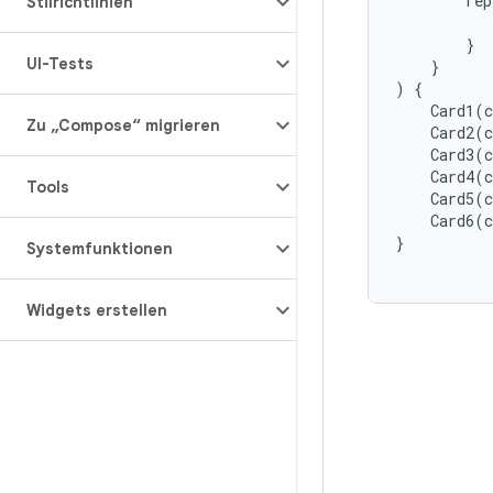
rep
Stilrichtlinien
}
UI-Tests
}
)
{
Card1
(
c
Zu „Compose“ migrieren
Card2
(
c
Card3
(
c
Card4
(
c
Tools
Card5
(
c
Card6
(
c
}
Systemfunktionen
Widgets erstellen