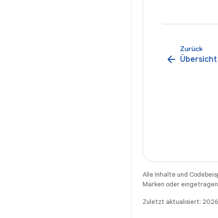
Zurück
arrow_back
Übersicht
Alle Inhalte und Codebeis
Marken oder eingetragene
Zuletzt aktualisiert: 202