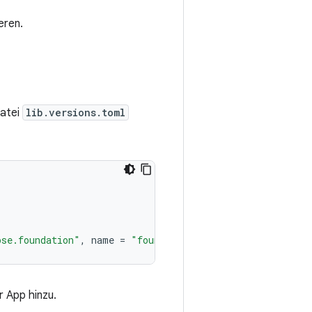
eren.
atei
lib.versions.toml
ose.foundation"
,
name
=
"foundation-layout"
,
version
.
ref
r App hinzu.