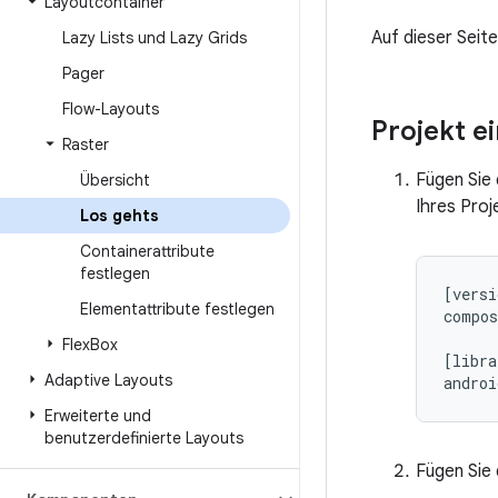
Layoutcontainer
Auf dieser Seit
Lazy Lists und Lazy Grids
Pager
Flow-Layouts
Projekt e
Raster
Fügen Sie 
Übersicht
Ihres Proj
Los gehts
Containerattribute
festlegen
[
versi
Elementattribute festlegen
compos
Flex
Box
[
libra
Adaptive Layouts
androi
Erweiterte und
benutzerdefinierte Layouts
Fügen Sie 