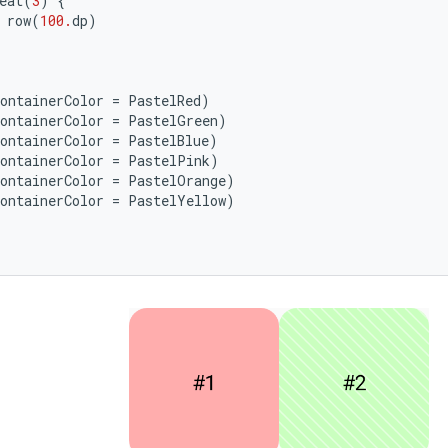
eat
(
3
)
{
row
(
100.
dp
)
ontainerColor
=
PastelRed
)
ontainerColor
=
PastelGreen
)
ontainerColor
=
PastelBlue
)
ontainerColor
=
PastelPink
)
ontainerColor
=
PastelOrange
)
ontainerColor
=
PastelYellow
)