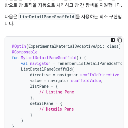
반으로 창 로직을 자동으로 처리하고 창 간 탐색을 지원합니다.
다음은
ListDetailPaneScaffold
를 사용하는 최소 구현입
니다.
@OptIn
(
ExperimentalMaterial3AdaptiveApi
::
class
)
@Composable
fun
MyListDetailPaneScaffold
()
{
val
navigator
=
rememberListDetailPaneScaffold
ListDetailPaneScaffold
(
directive
=
navigator
.
scaffoldDirective
,
value
=
navigator
.
scaffoldValue
,
listPane
=
{
// Listing Pane
},
detailPane
=
{
// Details Pane
}
)
}