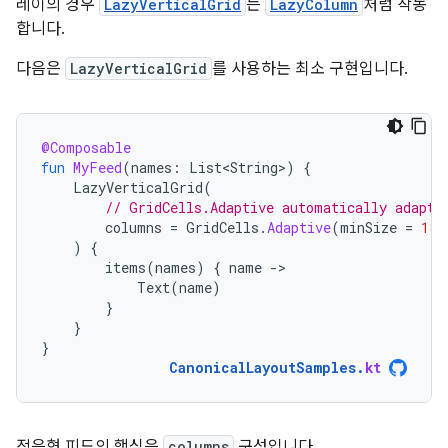
레이의 경우
LazyVerticalGrid
는
LazyColumn
처럼 작동
합니다.
다음은
LazyVerticalGrid
를 사용하는 최소 구현입니다.
@Composable
fun
MyFeed
(
names
:
List<String>
)
{
LazyVerticalGrid
(
// GridCells.Adaptive automatically adapts
columns
=
GridCells
.
Adaptive
(
minSize
=
180
)
{
items
(
names
)
{
name
-
Text
(
name
)
}
}
}
CanonicalLayoutSamples
.
kt
적응형 피드의 핵심은
columns
구성입니다.