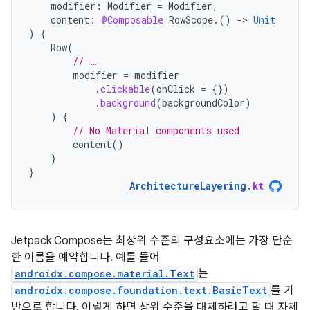
modifier
:
Modifier
=
Modifier
,
content
:
@Composable
RowScope
.()
-
>
Unit
)
{
Row
(
// …
modifier
=
modifier
.
clickable
(
onClick
=
{})
.
background
(
backgroundColor
)
)
{
// No Material components used
content
()
}
}
ArchitectureLayering
.
kt
Jetpack Compose는 최상위 수준의 구성요소에는 가장 단순
한 이름을 예약합니다. 예를 들어
androidx.compose.material.Text
는
androidx.compose.foundation.text.BasicText
를 기
반으로 합니다. 이렇게 하면 상위 수준을 대체하려고 할 때 자체