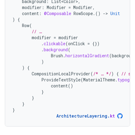
background
:
List<Color>
,
modifier
:
Modifier
=
Modifier
,
content
:
@Composable
RowScope
.()
-
>
Unit
)
{
Row
(
// …
modifier
=
modifier
.
clickable
(
onClick
=
{})
.
background
(
Brush
.
horizontalGradient
(
backgroun
)
)
{
CompositionLocalProvider
(
/* … */
)
{
// se
ProvideTextStyle
(
MaterialTheme
.
typogra
content
()
}
}
}
}
ArchitectureLayering
.
kt