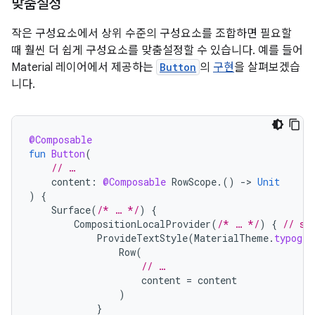
맞춤설정
작은 구성요소에서 상위 수준의 구성요소를 조합하면 필요할
때 훨씬 더 쉽게 구성요소를 맞춤설정할 수 있습니다. 예를 들어
Material 레이어에서 제공하는
Button
의
구현
을 살펴보겠습
니다.
@Composable
fun
Button
(
// …
content
:
@Composable
RowScope
.()
-
>
Unit
)
{
Surface
(
/* … */
)
{
CompositionLocalProvider
(
/* … */
)
{
// se
ProvideTextStyle
(
MaterialTheme
.
typogra
Row
(
// …
content
=
content
)
}