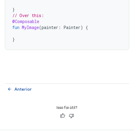
}
// Over this:
@Composable
fun
MyImage
(
painter
:
Painter
)
{
}
Anterior
arrow_back
Isso foi útil?