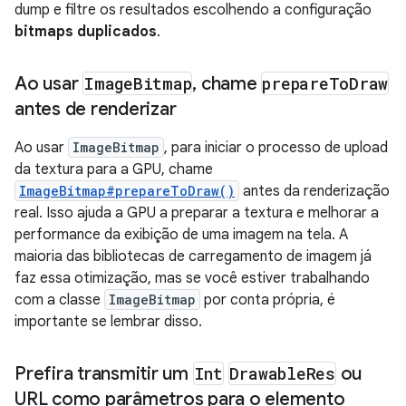
dump e filtre os resultados escolhendo a configuração
bitmaps duplicados
.
Ao usar
Image
Bitmap
,
chame
prepare
To
Draw
antes de renderizar
Ao usar
ImageBitmap
, para iniciar o processo de upload
da textura para a GPU, chame
ImageBitmap#prepareToDraw()
antes da renderização
real. Isso ajuda a GPU a preparar a textura e melhorar a
performance da exibição de uma imagem na tela. A
maioria das bibliotecas de carregamento de imagem já
faz essa otimização, mas se você estiver trabalhando
com a classe
ImageBitmap
por conta própria, é
importante se lembrar disso.
Prefira transmitir um
Int
Drawable
Res
ou
URL como parâmetros para o elemento