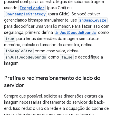
possível configurar as estratégias de subamostragem
usando
ImageLoader
(para Coil) ou
DownsampleStrategy
(para Glide). Se você estiver
gerenciando bitmaps manualmente, use
inSampleSize
para decodificar uma versão menor. Para fazer isso com
segurança, primeiro defina
inJustDecodeBounds
como
true
para ler as dimensões da imagem sem alocar
memória, calcule o tamanho da amostra, defina
inSampleSize
como esse valor, defina
inJustDecodeBounds
como
false
e decodifique a
imagem.
Prefira o redimensionamento do lado do
servidor
Sempre que possível, solicite as dimensões exatas da
imagem necessárias diretamente do servidor de back-
end. Isso reduz o uso da rede e a ocupação do cache de
disco, além de proporcionar um uso mais leve da