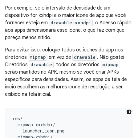
Por exemplo, se o intervalo de densidade de um
dispositivo for xxhdpi e o maior ícone de app que você
fornecer esteja em
drawable-xxhdpi
, o Acesso rápido
aos apps dimensionará esse ícone, o que faz com que
pareça menos nítido.
Para evitar isso, coloque todos os ícones do app nos
diretórios
mipmap
em vez de
drawable
. Não gostei
Diretórios
drawable
, todos os diretórios
mipmap
serão mantidos no APK, mesmo se você criar APKs
específicos para densidades. Assim, os apps de tela de
início escolhem as melhores ícone de resolução a ser
exibido na tela inicial.
res/

  mipmap-xxxhdpi/

    launcher_icon.png

  mipmap-xxhdpi/
