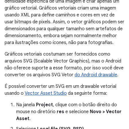
densidade específica de uma imagem é criar apenas um
gráfico vetorial. Gráficos vetoriais criam uma imagem
usando XML para define caminhos e cores em vez de
usar bitmaps de pixels. Assim, o vetor gráficos podem ser
dimensionados para qualquer tamanho sem artefatos de
dimensionamento, embora sejam normalmente melhor
para ilustrações como ícones, não para fotografias.
Gráficos vetoriais costumam ser fornecidos como
arquivos SVG (Scalable Vector Graphics), mas o Android
não oferece suporte a esse formato, por isso você deve
converter os arquivos SVG Vetor
do Android drawable
.
É possível converter um SVG em um drawable vetorial
usando o
Vector Asset Studio
da seguinte forma:
Na janela
Project
, clique com o botão direito do
mouse no diretório
res
e selecione
Novo > Vector
Asset
.
Selecione
Local file (SVG, PSD)
.