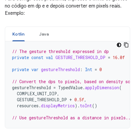
no código em dp e e depois converter em pixels reais.
Exemplo:
Kotlin
Java
// The gesture threshold expressed in dp
private
const
val
GESTURE_THRESHOLD_DP
=
16.0f
private
var
gestureThreshold
:
Int
=
0
// Convert the dps to pixels, based on density scal
gestureThreshold
=
TypedValue
.
applyDimension
(
COMPLEX_UNIT_DIP
,
GESTURE_THRESHOLD_DP
+
0.5f
,
resources
.
displayMetrics
).
toInt
()
// Use gestureThreshold as a distance in pixels...