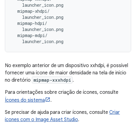
    launcher_icon.png

  mipmap-xhdpi/

    launcher_icon.png

  mipmap-hdpi/

    launcher_icon.png

  mipmap-mdpi/

No exemplo anterior de um dispositivo xxhdpi, é possível
fornecer uma ícone de maior densidade na tela de início
no diretório
mipmap-xxxhdpi
.
Para orientações sobre criação de ícones, consulte
Ícones do sistema
.
Se precisar de ajuda para criar ícones, consulte
Criar
ícones com o Image Asset Studio
.