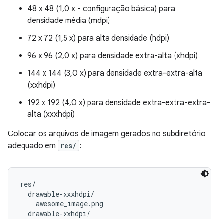
48 x 48 (1,0 x - configuração básica) para
densidade média (mdpi)
72 x 72 (1,5 x) para alta densidade (hdpi)
96 x 96 (2,0 x) para densidade extra-alta (xhdpi)
144 x 144 (3,0 x) para densidade extra-extra-alta
(xxhdpi)
192 x 192 (4,0 x) para densidade extra-extra-extra-
alta (xxxhdpi)
Colocar os arquivos de imagem gerados no subdiretório
adequado em
res/
:
res/

  drawable-xxxhdpi/

    awesome_image.png

  drawable-xxhdpi/
