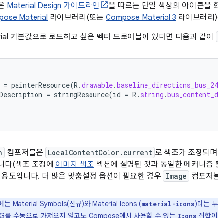
은
Material Design 가이드라인
을 따르는 단일 색상의 아이콘을 
ose Material
라이브러리(또는
Compose Material 3
라이브러리)
erial 기본값으로 로드하고 싶은 벡터 드로어블이 있다면 다음과 같이
=
painterResource
(
R
.
drawable
.
baseline_directions_bus_24
Description
=
stringResource
(
id
=
R
.
string
.
bus_content_
n
컴포저블은
LocalContentColor.current
로 색조가 조정되며
니다(색조 조정에
이미지 색조
섹션에 설명된 것과 동일한 메커니즘 
 용도입니다. 더 많은 맞춤설정 옵션이 필요한 경우
Image
컴포저블
에는 Material Symbols(신규)와 Material Icons (
)라는 
material-icons
VG를 수동으로 가져오지 않고도 Compose에서 사용할 수 있는
집합이 
Icons