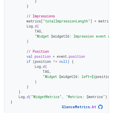
}
}
// Impressions
metrics
[
"totalImpressionLength"
]
=
metrics
Log
.
d
(
TAG
,
"Widget 
$
widgetId
: Impression event wi
)
// Position
val
position
=
event
.
position
if
(
position
!=
null
)
{
Log
.
d
(
TAG
,
"Widget 
$
widgetId
: left=
${
position
)
}
}
Log
.
d
(
"WidgetMetrics"
,
"Metrics: 
$
metrics
"
)
}
GlanceMetrics
.
kt