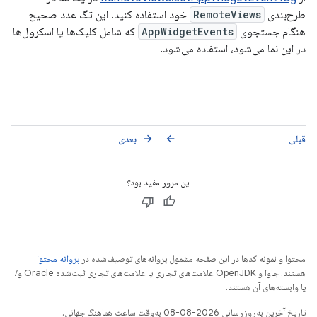
طرح‌بندی
RemoteViews
خود استفاده کنید. این تگ عدد صحیح
هنگام جستجوی
AppWidgetEvents
که شامل کلیک‌ها یا اسکرول‌ها
در این نما می‌شود، استفاده می‌شود.
قبلی
بعدی
arrow_forward
arrow_back
این مرور مفید بود؟
محتوا و نمونه کدها در این صفحه مشمول پروانه‌های توصیف‌شده در
پروانه محتوا
هستند. جاوا و OpenJDK علامت‌های تجاری یا علامت‌های تجاری ثبت‌شده Oracle و/
یا وابسته‌های آن هستند.
تاریخ آخرین به‌روزرسانی 2026-08-08 به‌وقت ساعت هماهنگ جهانی.