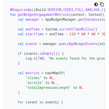
@RequiresApi
(
Build
.
VERSION_CODES_FULL
.
BAKLAVA_1
)
fun
getWidgetEngagementMetrics
(
context
:
Context
)
{
val
manager
=
AppWidgetManager
.
getInstance
(
con
val
endTime
=
System
.
currentTimeMillis
()
val
startTime
=
endTime
-
(
24
*
60
*
60
*
100
val
events
=
manager
.
queryAppWidgetEvents
(
star
if
(
events
.
isEmpty
())
{
Log
.
d
(
TAG
,
"No events found for the given 
}
val
metrics
=
hashMapOf
(
"clicks"
to
0L
,
"scrolls"
to
0L
,
"totalImpressionLength"
to
0L
)
for
(
event
in
events
)
{