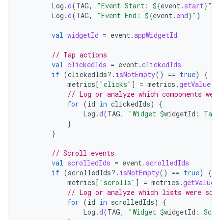
Log
.
d
(
TAG
,
"Event Start: 
${
event
.
start
}
"
)
Log
.
d
(
TAG
,
"Event End: 
${
event
.
end
}
"
)
val
widgetId
=
event
.
appWidgetId
// Tap actions
val
clickedIds
=
event
.
clickedIds
if
(
clickedIds
?.
isNotEmpty
()
==
true
)
{
metrics
[
"clicks"
]
=
metrics
.
getValue
(
"
// Log or analyze which components wer
for
(
id
in
clickedIds
)
{
Log
.
d
(
TAG
,
"Widget 
$
widgetId
: Tap 
}
}
// Scroll events
val
scrolledIds
=
event
.
scrolledIds
if
(
scrolledIds
?.
isNotEmpty
()
==
true
)
{
metrics
[
"scrolls"
]
=
metrics
.
getValue
(
// Log or analyze which lists were scr
for
(
id
in
scrolledIds
)
{
Log
.
d
(
TAG
,
"Widget 
$
widgetId
: Scro