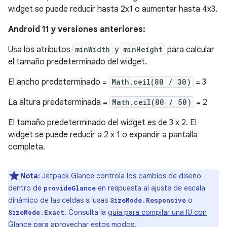
widget se puede reducir hasta 2x1 o aumentar hasta 4x3.
Android 11 y versiones anteriores:
Usa los atributos
minWidth
y
minHeight
para calcular
el tamaño predeterminado del widget.
El ancho predeterminado =
Math.ceil(80 / 30)
= 3
La altura predeterminada =
Math.ceil(80 / 50)
= 2
El tamaño predeterminado del widget es de 3 x 2. El
widget se puede reducir a 2 x 1 o expandir a pantalla
completa.
Nota:
Jetpack Glance controla los cambios de diseño
dentro de
en respuesta al ajuste de escala
provideGlance
dinámico de las celdas si usas
o
SizeMode.Responsive
. Consulta la
guía para compilar una IU con
SizeMode.Exact
Glance
para aprovechar estos modos.