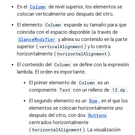
En el
Column
de nivel superior, los elementos se
colocan verticalmente uno después del otro.
El elemento
Column
expande su tamaño para que
coincida con el espacio disponible (a través de
GlanceModifier
y alinea su contenido en la parte
superior (
verticalAlignment
) y lo centra
horizontalmente (
horizontalAlignment
).
El contenido del
Column
se define con la expresión
lambda. El orden es importante.
El primer elemento de
Column
es un
componente
Text
con un relleno de
12.dp
.
El segundo elemento es un
Row
, en el que los
elementos se colocan horizontalmente uno
después del otro, con dos
Buttons
centrados horizontalmente
(
horizontalAlignment
). La visualización