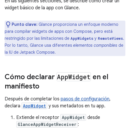
En las siguientes secciones, se describe cómo crear un
widget básico de la app con Glance.
Punto clave:
Glance proporciona un enfoque moderno
para compilar widgets de apps con Compose, pero está
restringido por las limitaciones de
y
.
AppWidgets
RemoteViews
Por lo tanto, Glance usa diferentes
elementos componibles
de
la IU de Jetpack Compose.
Cómo declarar
App
Widget
en el
manifiesto
Después de completar los
pasos de configuración
,
declara
AppWidget
y sus metadatos en tu app.
Extiende el receptor
AppWidget
desde
GlanceAppWidgetReceiver
: