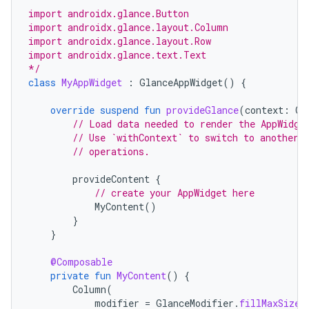
import androidx.glance.Button
import androidx.glance.layout.Column
import androidx.glance.layout.Row
import androidx.glance.text.Text
*/
class
MyAppWidget
:
GlanceAppWidget
()
{
override
suspend
fun
provideGlance
(
context
:
Co
// Load data needed to render the AppWidge
// Use `withContext` to switch to another 
// operations.
provideContent
{
// create your AppWidget here
MyContent
()
}
}
@Composable
private
fun
MyContent
()
{
Column
(
modifier
=
GlanceModifier
.
fillMaxSize
(