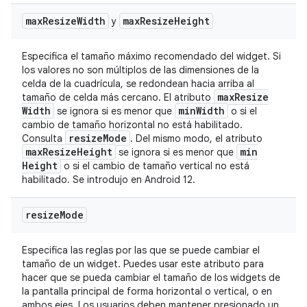
max
Resize
Width
max
Resize
Height
y
Especifica el tamaño máximo recomendado del widget. Si
los valores no son múltiplos de las dimensiones de la
celda de la cuadrícula, se redondean hacia arriba al
max
Resize
tamaño de celda más cercano. El atributo
Width
min
Width
se ignora si es menor que
o si el
cambio de tamaño horizontal no está habilitado.
resize
Mode
Consulta
. Del mismo modo, el atributo
max
Resize
Height
min
se ignora si es menor que
Height
o si el cambio de tamaño vertical no está
habilitado. Se introdujo en Android 12.
resize
Mode
Especifica las reglas por las que se puede cambiar el
tamaño de un widget. Puedes usar este atributo para
hacer que se pueda cambiar el tamaño de los widgets de
la pantalla principal de forma horizontal o vertical, o en
ambos ejes. Los usuarios deben mantener presionado un