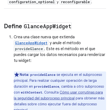
configuration
_
optional
reconfigurable
y
.
Define
Glance
App
Widget
Crea una clase nueva que extienda
GlanceAppWidget
y anule el método
provideGlance
. Este es el método en el que
puedes cargar los datos necesarios para renderizar
tu widget:
Nota:
se ejecuta en el subproceso
provideGlance
principal. Para realizar cualquier operación de larga
duración en
, cambia a otro subproceso
provideGlance
con
. Consulta
Cómo usar corrutinas para
withContext
la seguridad del subproceso principal
para obtener más
detalles sobre cómo ejecutar fuera del subproceso