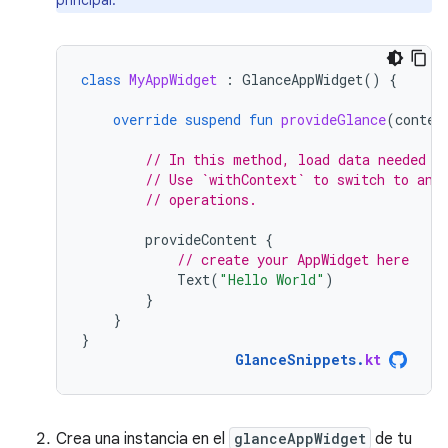
principal.
class
MyAppWidget
:
GlanceAppWidget
()
{
override
suspend
fun
provideGlance
(
contex
// In this method, load data needed t
// Use `withContext` to switch to ano
// operations.
provideContent
{
// create your AppWidget here
Text
(
"Hello World"
)
}
}
}
GlanceSnippets
.
kt
Crea una instancia en el
glanceAppWidget
de tu