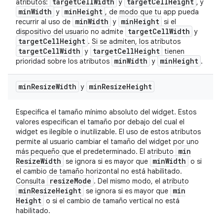
target
Cell
Width
target
Cell
Height
atributos:
y
, y
min
Width
min
Height
y
, de modo que tu app pueda
min
Width
min
Height
recurrir al uso de
y
si el
target
Cell
Width
dispositivo del usuario no admite
y
target
Cell
Height
. Si se admiten, los atributos
target
Cell
Width
target
Cell
Height
y
tienen
min
Width
min
Height
prioridad sobre los atributos
y
.
min
Resize
Width
min
Resize
Height
y
Especifica el tamaño mínimo absoluto del widget. Estos
valores especifican el tamaño por debajo del cual el
widget es ilegible o inutilizable. El uso de estos atributos
permite al usuario cambiar el tamaño del widget por uno
min
más pequeño que el predeterminado. El atributo
Resize
Width
min
Width
se ignora si es mayor que
o si
el cambio de tamaño horizontal no está habilitado.
resize
Mode
Consulta
. Del mismo modo, el atributo
min
Resize
Height
min
se ignora si es mayor que
Height
o si el cambio de tamaño vertical no está
habilitado.