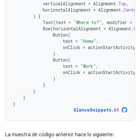
verticalAlignment
=
Alignment
.
Top
,
horizontalAlignment
=
Alignment
.
Center
)
{
Text
(
text
=
"Where to?"
,
modifier
=
Gl
Row
(
horizontalAlignment
=
Alignment
.
Ce
Button
(
text
=
"Home"
,
onClick
=
actionStartActivity<
)
Button
(
text
=
"Work"
,
onClick
=
actionStartActivity<
)
}
}
}
}
GlanceSnippets
.
kt
La muestra de código anterior hace lo siguiente: