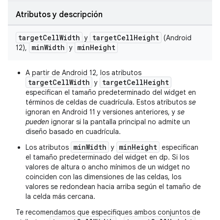
Atributos y descripción
target
Cell
Width
target
Cell
Height
y
(Android
min
Width
min
Height
12),
y
A partir de Android 12, los atributos
targetCellWidth
targetCellHeight
y
especifican el tamaño predeterminado del widget en
términos de celdas de cuadrícula. Estos atributos
se
ignoran en Android 11 y versiones anteriores, y
se
pueden
ignorar si la pantalla principal no admite un
diseño basado en cuadrícula.
minWidth
minHeight
Los atributos
y
especifican
el tamaño predeterminado del widget en dp. Si los
valores de altura o ancho mínimos de un widget no
coinciden con las dimensiones de las celdas, los
valores se redondean hacia arriba según el tamaño de
la celda más cercana.
Te recomendamos que especifiques ambos conjuntos de