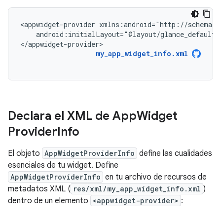
<appwidget-provider
android:initialLayout="@layout/glance_default_l
</appwidget-provider>
my_app_widget_info.xml
Declara el XML de App
Widget
Provider
Info
El objeto
AppWidgetProviderInfo
define las cualidades
esenciales de tu widget. Define
AppWidgetProviderInfo
en tu archivo de recursos de
metadatos XML (
res/xml/my_app_widget_info.xml
)
dentro de un elemento
<appwidget-provider>
: