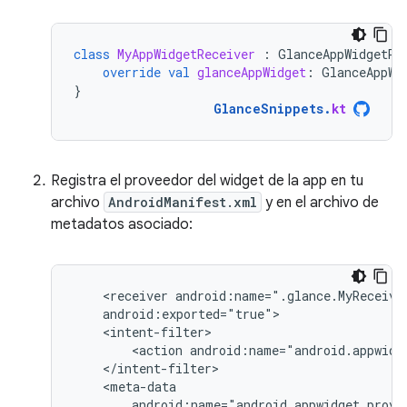
class
MyAppWidgetReceiver
:
GlanceAppWidgetRe
override
val
glanceAppWidget
:
GlanceAppWi
}
GlanceSnippets
.
kt
Registra el proveedor del widget de la app en tu
archivo
AndroidManifest.xml
y en el archivo de
metadatos asociado:
<receiver
<action
android:name="android.appwidg