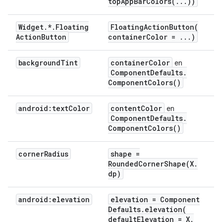
topAppBarColors(
.
.
.
))
Widget
.
*
.
Floating
FloatingActionButton(
Action
Button
container
Color =
.
.
.
)
background
Tint
container
Color
en
Component
Defaults
.
Component
Colors(
)
android:text
Color
content
Color
en
Component
Defaults
.
Component
Colors(
)
corner
Radius
shape =
RoundedCornerShape(
X
.
dp)
android:elevation
elevation = Component
Defaults
.
elevation(
default
Elevation = X
.