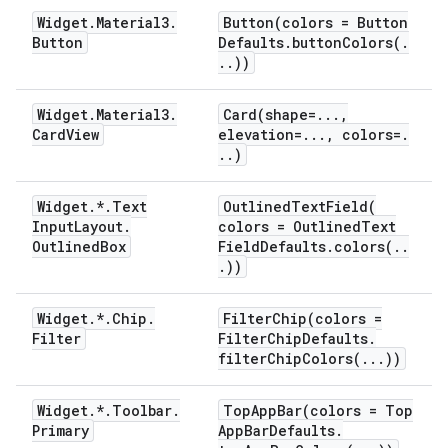
Widget
.
Material3
.
Button(
colors = Button
Button
Defaults
.
buttonColors(
.
.
.
))
Widget
.
Material3
.
Card(
shape=
.
.
.
,
Card
View
elevation=
.
.
.
,
colors=
.
.
.
)
Widget
.
*
.
Text
OutlinedTextField(
Input
Layout
.
colors = Outlined
Text
Outlined
Box
Field
Defaults
.
colors(
.
.
.
))
Widget
.
*
.
Chip
.
FilterChip(
colors =
Filter
Filter
Chip
Defaults
.
filterChipColors(
.
.
.
))
Widget
.
*
.
Toolbar
.
TopAppBar(
colors = Top
Primary
App
Bar
Defaults
.