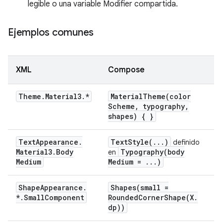
legible o una variable Modifier compartida.
Ejemplos comunes
XML
Compose
Theme
.
Material3
.
*
MaterialTheme(
color
Scheme
,
typography
,
shapes) { }
Text
Appearance
.
TextStyle(
.
.
.
)
definido
Material3
.
Body
Typography(
body
en
Medium
Medium =
.
.
.
)
Shape
Appearance
.
Shapes(
small =
*
.
Small
Component
RoundedCornerShape(
X
.
dp))