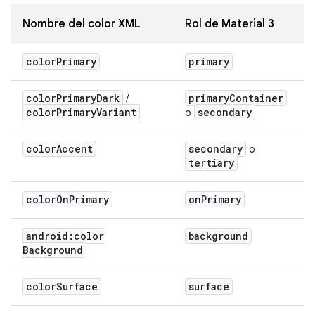
Nombre del color XML
Rol de Material 3
color
Primary
primary
color
Primary
Dark
primary
Container
/
color
Primary
Variant
secondary
o
color
Accent
secondary
o
tertiary
color
On
Primary
on
Primary
android:color
background
Background
color
Surface
surface