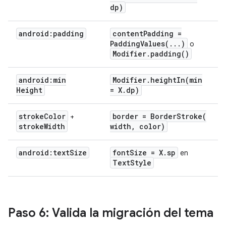
dp)
android:padding
content
Padding =
PaddingValues(
.
.
.
)
o
Modifier
.
padding(
)
android:min
Modifier
.
heightIn(
min
Height
= X
.
dp)
stroke
Color
border =
BorderStroke(
+
stroke
Width
width
,
color)
android:text
Size
font
Size = X
.
sp
en
Text
Style
Paso 6: Valida la migración del tema