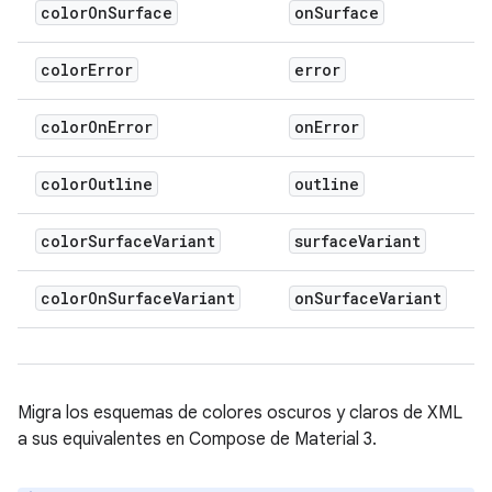
color
On
Surface
on
Surface
color
Error
error
color
On
Error
on
Error
color
Outline
outline
color
Surface
Variant
surface
Variant
color
On
Surface
Variant
on
Surface
Variant
Migra los esquemas de colores oscuros y claros de XML
a sus equivalentes en Compose de Material 3.